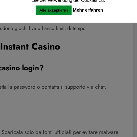
Sie der Verwendung der Cookies zu.
sono €6000 * 5% = €300. Il bonus copre €100, quindi il
Mehr erfahren
Alle akzeptieren
) hanno RTP alto per ridurre il rischio.
udono giochi live o hanno limiti di tempo.
Instant Casino
casino login?
tta la password o contatta il supporto via chat.
. Scaricala solo da fonti ufficiali per evitare malware.