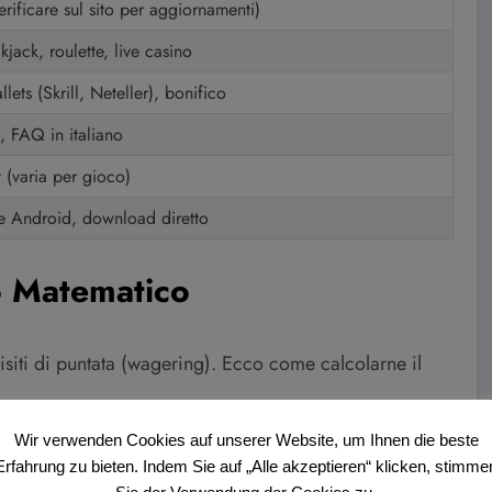
ificare sul sito per aggiornamenti)
kjack, roulette, live casino
llets (Skrill, Neteller), bonifico
, FAQ in italiano
 (varia per gioco)
e Android, download diretto
o Matematico
isiti di puntata (wagering). Ecco come calcolarne il
Wir verwenden Cookies auf unserer Website, um Ihnen die beste
n wagering 30x.
Erfahrung zu bieten. Indem Sie auf „Alle akzeptieren“ klicken, stimme
da puntare: (€100 deposito + €100 bonus) * 30 = €6000.