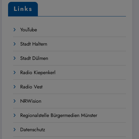
Links
YouTube
Stadt Haltern
Stadt Dülmen
Radio Kiepenkerl
Radio Vest
NRWision
Regionalstelle Bürgermedien Münster
Datenschutz