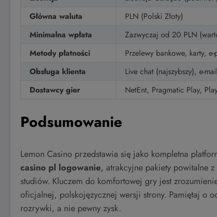
Główna waluta
PLN (Polski Złoty)
Minimalna wpłata
Zazwyczaj od 20 PLN (warto
Metody płatności
Przelewy bankowe, karty, e-po
Obsługa klienta
Live chat (najszybszy), e-mai
Dostawcy gier
NetEnt, Pragmatic Play, Pla
Podsumowanie
Lemon Casino przedstawia się jako kompletna platform
casino pl logowanie
, atrakcyjne pakiety powitalne 
studiów. Kluczem do komfortowej gry jest zrozumien
oficjalnej, polskojęzycznej wersji strony. Pamiętaj o 
rozrywki, a nie pewny zysk.