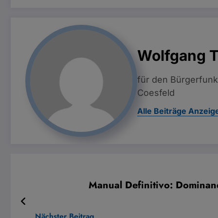
Wolfgang 
für den Bürgerfunk
Coesfeld
Alle Beiträge Anzeig
Manual Definitivo: Dominan
Nächster Beitrag