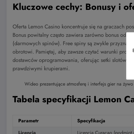
Kluczowe cechy: Bonusy i ofe
Oferta Lemon Casino koncentruje się na graczach po
Bonus powitalny często zawiera zarówno bonus od dep
(darmowych spinów). Free spiny są zwykle przyznawa
obrotowi. Pamiętaj, aby zawsze czytać warunki promocj
dostawców oprogramowania, oferując setki slotów, gry
prawdziwymi krupierami.
Wideo prezentujące atmosferę i interfejs gier na żyw
Tabela specyfikacji Lemon C
Parametr
Specyfikacja
Licencja
Licencja Curaçao (podmiot p