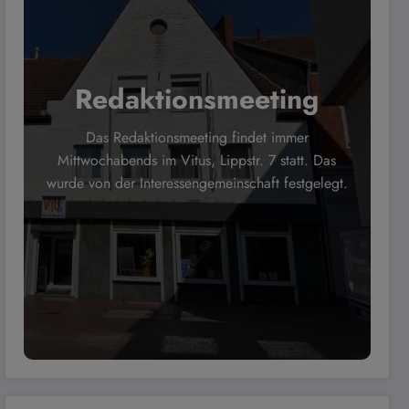
Redaktionsmeeting
Das Redaktionsmeeting findet immer
Mittwochabends im Vitus, Lippstr. 7 statt. Das
wurde von der Interessengemeinschaft festgelegt.