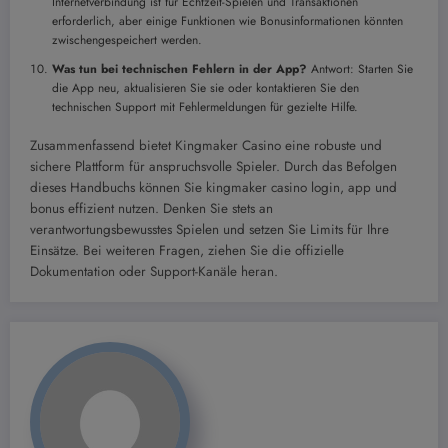
Internetverbindung ist für Echtzeit-Spielen und Transaktionen
erforderlich, aber einige Funktionen wie Bonusinformationen könnten
zwischengespeichert werden.
Was tun bei technischen Fehlern in der App?
Antwort: Starten Sie
die App neu, aktualisieren Sie sie oder kontaktieren Sie den
technischen Support mit Fehlermeldungen für gezielte Hilfe.
Zusammenfassend bietet Kingmaker Casino eine robuste und
sichere Plattform für anspruchsvolle Spieler. Durch das Befolgen
dieses Handbuchs können Sie kingmaker casino login, app und
bonus effizient nutzen. Denken Sie stets an
verantwortungsbewusstes Spielen und setzen Sie Limits für Ihre
Einsätze. Bei weiteren Fragen, ziehen Sie die offizielle
Dokumentation oder Support-Kanäle heran.