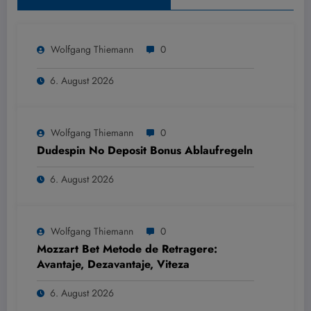
Wolfgang Thiemann
0
6. August 2026
Wolfgang Thiemann
0
Dudespin No Deposit Bonus Ablaufregeln
6. August 2026
Wolfgang Thiemann
0
Mozzart Bet Metode de Retragere:
Avantaje, Dezavantaje, Viteza
6. August 2026