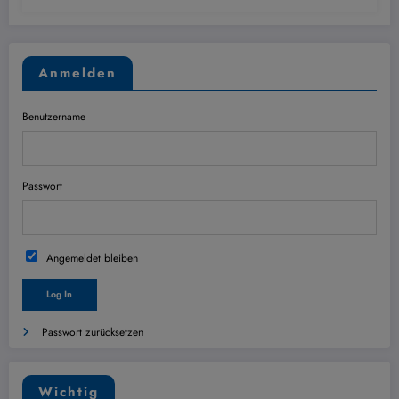
Anmelden
Benutzername
Passwort
Angemeldet bleiben
Passwort zurücksetzen
Wichtig