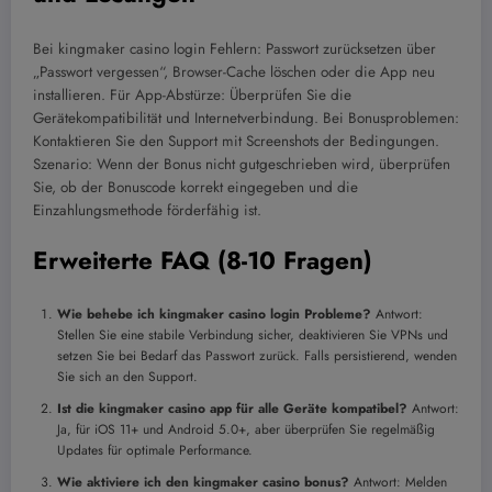
Bei kingmaker casino login Fehlern: Passwort zurücksetzen über
„Passwort vergessen“, Browser-Cache löschen oder die App neu
installieren. Für App-Abstürze: Überprüfen Sie die
Gerätekompatibilität und Internetverbindung. Bei Bonusproblemen:
Kontaktieren Sie den Support mit Screenshots der Bedingungen.
Szenario: Wenn der Bonus nicht gutgeschrieben wird, überprüfen
Sie, ob der Bonuscode korrekt eingegeben und die
Einzahlungsmethode förderfähig ist.
Erweiterte FAQ (8-10 Fragen)
Wie behebe ich kingmaker casino login Probleme?
Antwort:
Stellen Sie eine stabile Verbindung sicher, deaktivieren Sie VPNs und
setzen Sie bei Bedarf das Passwort zurück. Falls persistierend, wenden
Sie sich an den Support.
Ist die kingmaker casino app für alle Geräte kompatibel?
Antwort:
Ja, für iOS 11+ und Android 5.0+, aber überprüfen Sie regelmäßig
Updates für optimale Performance.
Wie aktiviere ich den kingmaker casino bonus?
Antwort: Melden