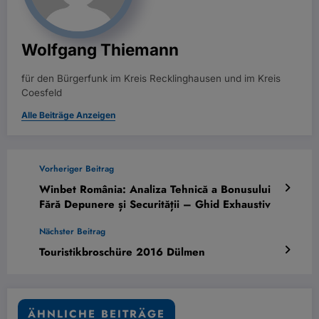
Wolfgang Thiemann
für den Bürgerfunk im Kreis Recklinghausen und im Kreis
Coesfeld
Alle Beiträge Anzeigen
Vorheriger Beitrag
Winbet România: Analiza Tehnică a Bonusului
Fără Depunere și Securității – Ghid Exhaustiv
Nächster Beitrag
Touristikbroschüre 2016 Dülmen
ÄHNLICHE BEITRÄGE