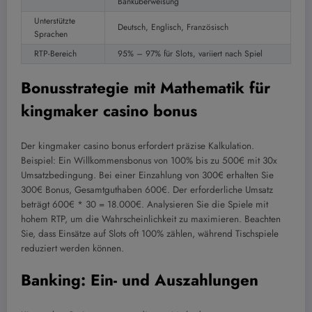
Banküberweisung
Unterstützte
Deutsch, Englisch, Französisch
Sprachen
RTP-Bereich
95% – 97% für Slots, variiert nach Spiel
Bonusstrategie mit Mathematik für
kingmaker casino bonus
Der kingmaker casino bonus erfordert präzise Kalkulation.
Beispiel: Ein Willkommensbonus von 100% bis zu 500€ mit 30x
Umsatzbedingung. Bei einer Einzahlung von 300€ erhalten Sie
300€ Bonus, Gesamtguthaben 600€. Der erforderliche Umsatz
beträgt 600€ * 30 = 18.000€. Analysieren Sie die Spiele mit
hohem RTP, um die Wahrscheinlichkeit zu maximieren. Beachten
Sie, dass Einsätze auf Slots oft 100% zählen, während Tischspiele
reduziert werden können.
Banking: Ein- und Auszahlungen