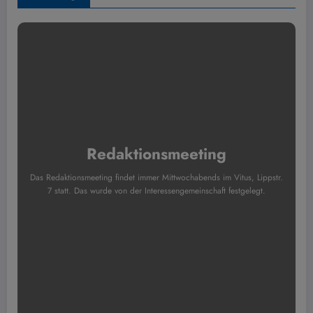
Redaktionsmeeting
Das Redaktionsmeeting findet immer Mittwochabends im Vitus, Lippstr.
7 statt. Das wurde von der Interessengemeinschaft festgelegt.