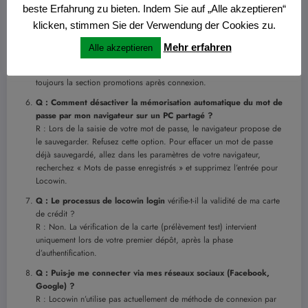
beste Erfahrung zu bieten. Indem Sie auf „Alle akzeptieren“
attente.
klicken, stimmen Sie der Verwendung der Cookies zu.
Q : Les bonus sont-ils identiques que je me connecte via l’app ou
le site ?
Mehr erfahren
Alle akzeptieren
R : En grande partie oui, mais il peut exister des offres exclusives «
App Only » pour inciter à l’utilisation de la
locowin app
. Vérifiez
toujours la section promotions après connexion.
Q : Comment désactiver la mémorisation automatique du mot de
passe par mon navigateur sur un PC partagé ?
R : Lors de la saisie de votre mot de passe, le navigateur propose de
le sauvegarder. Refusez cette option. Pour effacer un mot de passe
déjà sauvegardé, allez dans les paramètres de votre navigateur,
recherchez « Mots de passe enregistrés » et supprimez l’entrée pour
Locowin.
Q : Le processus de
locowin login
vérifie-t-il la validité de ma carte
de crédit ?
R : Non. La vérification de la carte (prélèvement test) intervient
uniquement lors de votre premier dépôt, après la phase
d’authentification.
Q : Puis-je me connecter via mes réseaux sociaux (Facebook,
Google) ?
R : Locowin n’utilise pas actuellement de méthode de connexion par