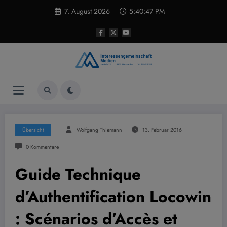
Zum
7. August 2026
5:40:48 PM
Inhalt
springen
Übersicht
Wolfgang Thiemann
13. Februar 2016
0 Kommentare
Guide Technique
d’Authentification Locowin
: Scénarios d’Accès et