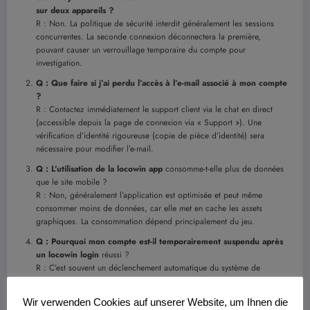
sur deux appareils ?
R : Non. La politique de sécurité interdit généralement les sessions
concurrentes. La seconde connexion déconnectera la première,
pouvant causer un verrouillage temporaire du compte pour
investigation.
Q : Que faire si j’ai perdu l’accès à l’e-mail associé à mon compte
?
R : Contactez immédiatement le support client via le chat en direct
(accessible depuis la page de connexion via « Support »). Une
vérification d’identité rigoureuse (copie de pièce d’identité) sera
nécessaire pour modifier l’e-mail.
Q : L’utilisation de la
locowin app
consomme-t-elle plus de données
que le site mobile ?
R : Non, généralement l’application est optimisée et peut même
consommer moins de données, car elle met en cache les assets
graphiques. La consommation dépend principalement du jeu.
Q : Pourquoi mon compte est-il temporairement suspendu après
un
locowin login
réussi ?
R : C’est souvent un déclenchement automatique du système de
sécurité (Safe Gambling). Les raisons incluent : activité de jeu très
rapide, tentative de connexion depuis une nouvelle localisation
Wir verwenden Cookies auf unserer Website, um Ihnen die
géographique inhabituelle, ou demande de vérification de compte en