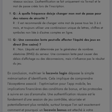
réseaux sociaux. L’authentification se fait uniquement via l’e-mail et le
mot de passe créés lors de l’inscription.
Q : À quelle fréquence dois-je changer mon mot de passe pour
des raisons de sécurité ?
R : Il est recommandé de changer votre mot de passe tous les 3 à 6
mois, et toujours utiliser une combinaison unique de lettres, chiffres et
symboles non liée à d’autres comptes en ligne.
Q : Une connexion lente peut-elle affecter l’équité des jeux en
direct (live casino) ?
R : Non. L’équité est déterminée par le générateur de nombres
aléatoires (RNG) du serveur. Une connexion lente peut causer des
délais d’affichage ou des déconnexions, mais n’influence pas le résultat
du jeu.
En conclusion, maîtriser le
locowin login
dépasse la simple
mémorisation d’identifiants. Cela implique de comprendre
l’écosystème associé : l’optimisation pour l’app mobile, les
implications financières des conditions de bonus, et les protocoles
à suivre en cas d’anomalie. Une authentification réussie est le
fondement d’une session de jeu contrôlée, sécurisée et
potentiellement plus rentable, surtout lorsque l’on sait exactement
comment et pourquoi un
locowin bonus
est attaché à votre