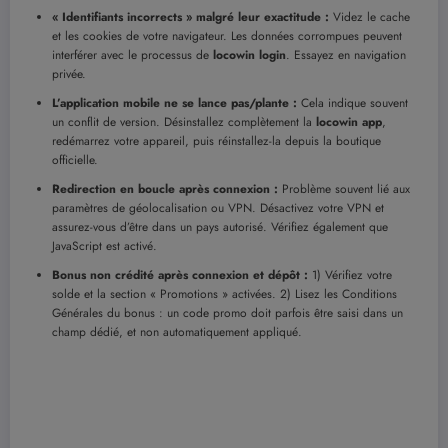
« Identifiants incorrects » malgré leur exactitude :
Videz le cache
et les cookies de votre navigateur. Les données corrompues peuvent
interférer avec le processus de
locowin login
. Essayez en navigation
privée.
L’application mobile ne se lance pas/plante :
Cela indique souvent
un conflit de version. Désinstallez complètement la
locowin app
,
redémarrez votre appareil, puis réinstallez-la depuis la boutique
officielle.
Redirection en boucle après connexion :
Problème souvent lié aux
paramètres de géolocalisation ou VPN. Désactivez votre VPN et
assurez-vous d’être dans un pays autorisé. Vérifiez également que
JavaScript est activé.
Bonus non crédité après connexion et dépôt :
1) Vérifiez votre
solde et la section « Promotions » activées. 2) Lisez les Conditions
Générales du bonus : un code promo doit parfois être saisi dans un
champ dédié, et non automatiquement appliqué.