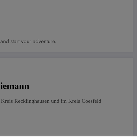
and start your adventure.
hiemann
 Kreis Recklinghausen und im Kreis Coesfeld