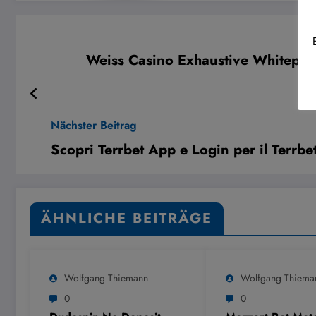
Weiss Casino Exhaustive Whitepape
Nächster Beitrag
Scopri Terrbet App e Login per il Terrbe
ÄHNLICHE BEITRÄGE
Wolfgang Thiemann
Wolfgang Thiema
0
0