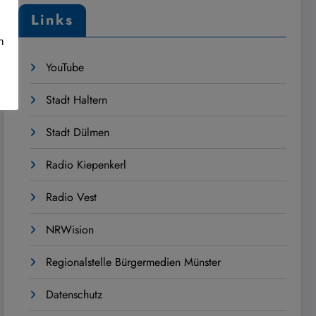
Links
n
YouTube
Stadt Haltern
Stadt Dülmen
Radio Kiepenkerl
Radio Vest
NRWision
Regionalstelle Bürgermedien Münster
Datenschutz