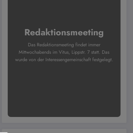
Redaktionsmeeting
Das Redaktionsmeeting findet immer
Mittwochabends im Vitus, Lippstr. 7 statt. Das
wurde von der Interessengemeinschaft festgelegt.