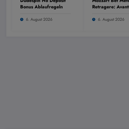
Dudespin No Deposit
Mozzart Bet Met
Bonus Ablaufregeln
Retragere: Avant
Dezavantaje, Vit
6. August 2026
6. August 2026