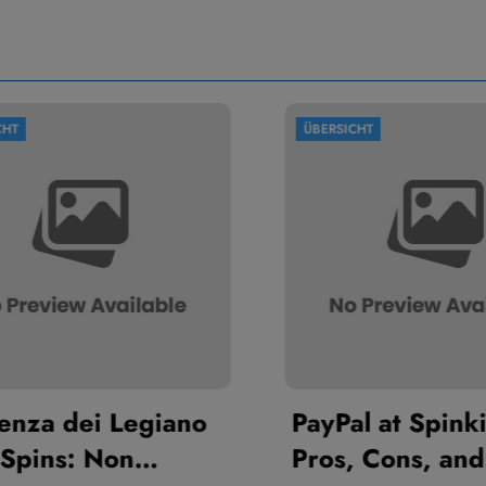
ÜBERSICHT
za dei Legiano
PayPal at Spinkin
pins: Non
Pros, Cons, and