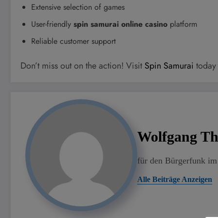
Extensive selection of games
User-friendly
spin samurai online casino
platform
Reliable customer support
Don’t miss out on the action! Visit
Spin Samurai
today 
Wolfgang T
für den Bürgerfunk im
Alle Beiträge Anzeigen