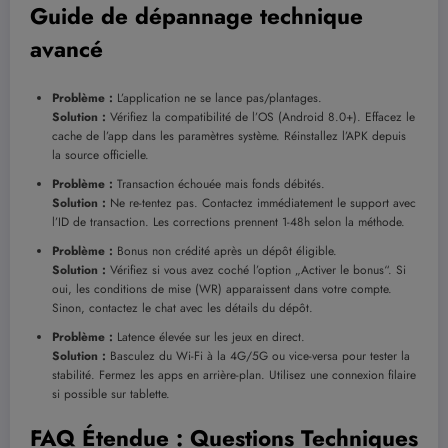
Guide de dépannage technique
avancé
Problème :
L’application ne se lance pas/plantages.
Solution :
Vérifiez la compatibilité de l’OS (Android 8.0+). Effacez le
cache de l’app dans les paramètres système. Réinstallez l’APK depuis
la source officielle.
Problème :
Transaction échouée mais fonds débités.
Solution :
Ne re-tentez pas. Contactez immédiatement le support avec
l’ID de transaction. Les corrections prennent 1-48h selon la méthode.
Problème :
Bonus non crédité après un dépôt éligible.
Solution :
Vérifiez si vous avez coché l’option „Activer le bonus“. Si
oui, les conditions de mise (WR) apparaissent dans votre compte.
Sinon, contactez le chat avec les détails du dépôt.
Problème :
Latence élevée sur les jeux en direct.
Solution :
Basculez du Wi-Fi à la 4G/5G ou vice-versa pour tester la
stabilité. Fermez les apps en arrière-plan. Utilisez une connexion filaire
si possible sur tablette.
FAQ Étendue : Questions Techniques