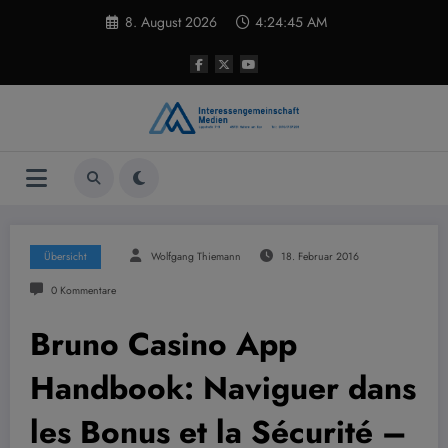
Zum
8. August 2026
4:24:45 AM
Inhalt
springen
Übersicht
Wolfgang Thiemann
18. Februar 2016
0 Kommentare
Bruno Casino App
Handbook: Naviguer dans
les Bonus et la Sécurité –