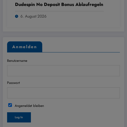
Dudespin No Deposit Bonus Ablaufregeln
6. August 2026
Anmelden
Benutzername
Passwort
Angemeldet bleiben