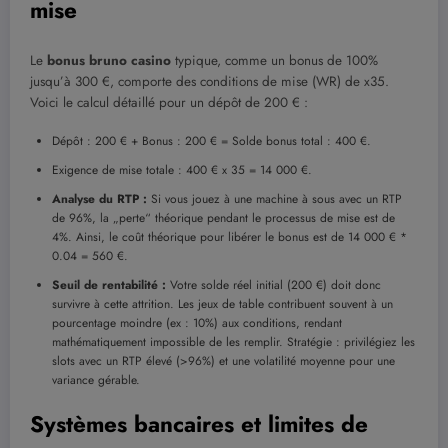
mise
Le
bonus bruno casino
typique, comme un bonus de 100%
jusqu’à 300 €, comporte des conditions de mise (WR) de x35.
Voici le calcul détaillé pour un dépôt de 200 € :
Dépôt : 200 € + Bonus : 200 € = Solde bonus total : 400 €.
Exigence de mise totale : 400 € x 35 = 14 000 €.
Analyse du RTP :
Si vous jouez à une machine à sous avec un RTP
de 96%, la „perte“ théorique pendant le processus de mise est de
4%. Ainsi, le coût théorique pour libérer le bonus est de 14 000 € *
0.04 = 560 €.
Seuil de rentabilité :
Votre solde réel initial (200 €) doit donc
survivre à cette attrition. Les jeux de table contribuent souvent à un
pourcentage moindre (ex : 10%) aux conditions, rendant
mathématiquement impossible de les remplir. Stratégie : privilégiez les
slots avec un RTP élevé (>96%) et une volatilité moyenne pour une
variance gérable.
Systèmes bancaires et limites de