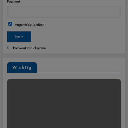
Passwort
Angemeldet bleiben
Passwort zurücksetzen
Wichtig