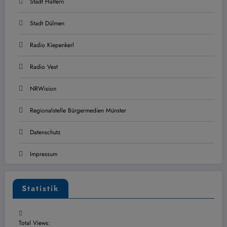
Stadt Haltern
Stadt Dülmen
Radio Kiepenkerl
Radio Vest
NRWision
Regionalstelle Bürgermedien Münster
Datenschutz
Impressum
Statistik
Total Views: