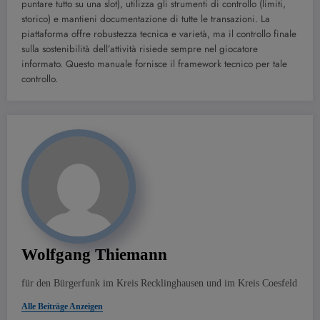
puntare tutto su una slot), utilizza gli strumenti di controllo (limiti,
storico) e mantieni documentazione di tutte le transazioni. La
piattaforma offre robustezza tecnica e varietà, ma il controllo finale
sulla sostenibilità dell’attività risiede sempre nel giocatore
informato. Questo manuale fornisce il framework tecnico per tale
controllo.
Wolfgang Thiemann
für den Bürgerfunk im Kreis Recklinghausen und im Kreis Coesfeld
Alle Beiträge Anzeigen