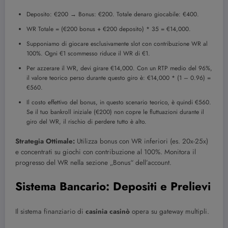
Deposito: €200 → Bonus: €200. Totale denaro giocabile: €400.
WR Totale = (€200 bonus + €200 deposito) * 35 = €14,000.
Supponiamo di giocare esclusivamente slot con contribuzione WR al
100%. Ogni €1 scommesso riduce il WR di €1.
Per azzerare il WR, devi girare €14,000. Con un RTP medio del 96%,
il valore teorico perso durante questo giro è: €14,000 * (1 – 0.96) =
€560.
Il costo effettivo del bonus, in questo scenario teorico, è quindi €560.
Se il tuo bankroll iniziale (€200) non copre le fluttuazioni durante il
giro del WR, il rischio di perdere tutto è alto.
Strategia Ottimale:
Utilizza bonus con WR inferiori (es. 20x-25x)
e concentrati su giochi con contribuzione al 100%. Monitora il
progresso del WR nella sezione „Bonus“ dell’account.
Sistema Bancario: Depositi e Prelievi
Il sistema finanziario di
casinia casinò
opera su gateway multipli.