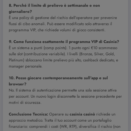
8. Perché il limite di prelievo è settimanale e non
giornaliero?
È una policy di gestione del rischio dell’operatore per prevenire
flussi di cibo anomali. Può essere modificato solo attraverso il
programma VIP, che richiede volumi di gioco consistenti.
9. Come funziona esattamente il programma VIP di Casinia?
È un sistema a punti (comp points). 1 punto ogni €10 scommesso
sulle slot (contribuzione variabile). I livelli (Bronze, Silver, Gold,
Platinum) sbloccano limite prelievo più alto, cashback dedicato, e
manager personale.
10. Posso giocare contemporaneamente sull’app e sul
browser?
No. Il sistema di autenticazione permette una sola sessione attiva
per account. Un nuovo login disconnette la sessione precedente per
motivi di sicurezza.
Conclusione Tecnica:
Operare su
casinia casinò
richiede un
approccio metodico. Tratta il tuo account come un portafoglio
finanziario: comprendi i costi (WR, RTP), diversifica il rischio (non