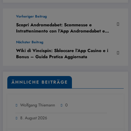
Vorheriger Beitrag
Scopri Andromedabet: Scommesse e
Intrattenimento con l’App Andromedabet e
Andromedabet Bingo
Nächster Beitrag
Wiki di Vincispin: Sbloccare l’App Casino e i
Bonus – Guida Pratica Aggiornata
ÄHNLICHE BEITRÄGE
Wolfgang Thiemann
0
8. August 2026