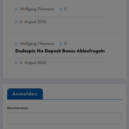
Wolfgang Thiemann
0
6. August 2026
Wolfgang Thiemann
0
Dudespin No Deposit Bonus Ablaufregeln
6. August 2026
Anmelden
Benutzername