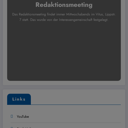
Redaktionsmeeting
Das Redaktionsmeeting findet immer Mittwochabends im Vitus, Lippstr.
7 statt. Das wurde von der Interessengemeinschaft festgelegt.
Links
YouTube