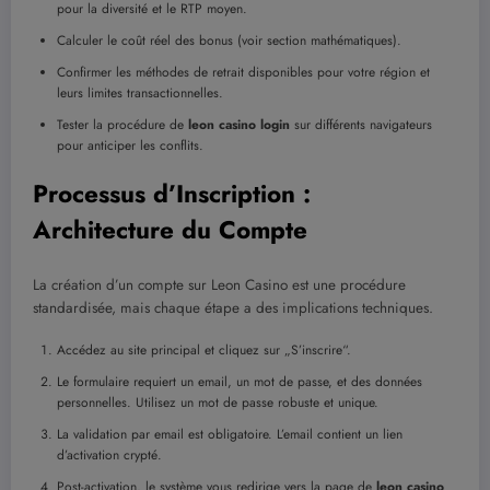
pour la diversité et le RTP moyen.
Calculer le coût réel des bonus (voir section mathématiques).
Confirmer les méthodes de retrait disponibles pour votre région et
leurs limites transactionnelles.
Tester la procédure de
leon casino login
sur différents navigateurs
pour anticiper les conflits.
Processus d’Inscription :
Architecture du Compte
La création d’un compte sur Leon Casino est une procédure
standardisée, mais chaque étape a des implications techniques.
Accédez au site principal et cliquez sur „S’inscrire“.
Le formulaire requiert un email, un mot de passe, et des données
personnelles. Utilisez un mot de passe robuste et unique.
La validation par email est obligatoire. L’email contient un lien
d’activation crypté.
Post-activation, le système vous redirige vers la page de
leon casino