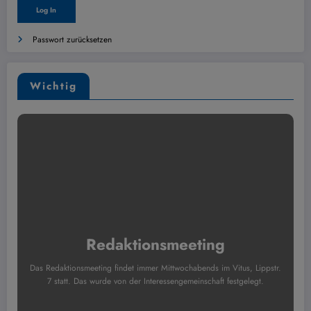
Passwort zurücksetzen
Wichtig
Redaktionsmeeting
Das Redaktionsmeeting findet immer Mittwochabends im Vitus, Lippstr.
7 statt. Das wurde von der Interessengemeinschaft festgelegt.