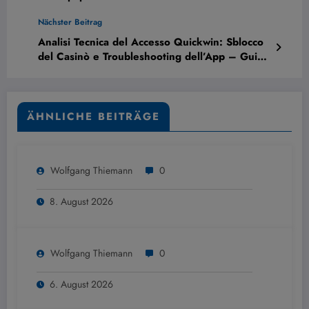
Optimization
Nächster Beitrag
Analisi Tecnica del Accesso Quickwin: Sblocco
del Casinò e Troubleshooting dell’App – Guida
Aggiornata
ÄHNLICHE BEITRÄGE
Wolfgang Thiemann
0
8. August 2026
Wolfgang Thiemann
0
6. August 2026