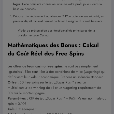
login
. Cette première connexion initialise votre profil joueur dans la
base de données.
Déposez immédiatement ou attendez ? D’un point de vue sécurité, un
premier dépôt minimal permet de tester l’intégrité du canal bancaire.
Vidéo de présentation des fonctionnalités principales de la
plateforme Leon Casino.
Mathématiques des Bonus : Calcul
du Coût Réel des Free Spins
Les offres de
leon casino free spins
ne sont pas simplement
„gratuites“. Elles sont liées à des conditions de mise (wagering) qui
définissent leur valeur économique. Prenons un scénario standard :
Offre :
50 free spins sur le jeu „Sugar Rush“ avec un
multiplicateur de winning de x1 et un wagering requirement de
30x sur le montant gagné.
Paramètres :
RTP du jeu „Sugar Rush“ = 96%. Valeur nominale du
spin = 0,10€.
Calcul théorique :