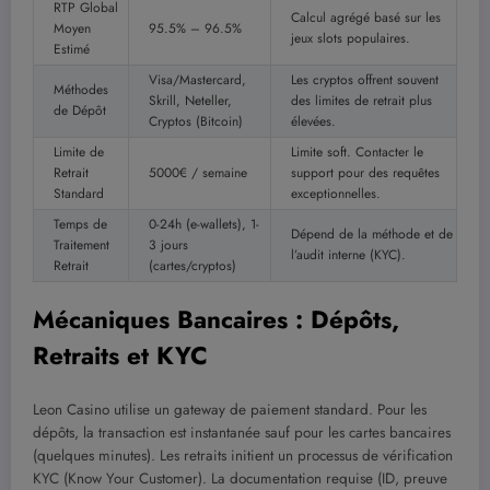
RTP Global
Calcul agrégé basé sur les
Moyen
95.5% – 96.5%
jeux slots populaires.
Estimé
Visa/Mastercard,
Les cryptos offrent souvent
Méthodes
Skrill, Neteller,
des limites de retrait plus
de Dépôt
Cryptos (Bitcoin)
élevées.
Limite de
Limite soft. Contacter le
Retrait
5000€ / semaine
support pour des requêtes
Standard
exceptionnelles.
Temps de
0-24h (e-wallets), 1-
Dépend de la méthode et de
Traitement
3 jours
l’audit interne (KYC).
Retrait
(cartes/cryptos)
Mécaniques Bancaires : Dépôts,
Retraits et KYC
Leon Casino utilise un gateway de paiement standard. Pour les
dépôts, la transaction est instantanée sauf pour les cartes bancaires
(quelques minutes). Les retraits initient un processus de vérification
KYC (Know Your Customer). La documentation requise (ID, preuve