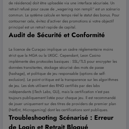
de résidence) doit être uploadée via une interface sécurisée. Un
retrait refusé pour cause de „wagering non rempli“ est un scénario
commun. Le système calcule en temps réel le statut des bonus. Pour
contourner cela, évitez d’activer des promotions si votre objectif
principal est un retrait rapide de capital.
Audit de Sécurité et Conformité
La licence de Curaçao implique un cadre réglementaire moins
strict que la MGA ou la UKGC. Cependant, Leon Casino
implémente des protocoles basiques : SSL/TLS pour encrypter les
données transitantes, stockage sécurisé des mots de passe
(hashage), et politique de jeu responsable (options de self-
exclusion). Le point critique est la transparence sur les algorithmes
de jeu. Les slots utilisent des RNG certifiés par des labs
indépendants (iTech Labs, GLI), mais la certification n’est pas
toujours publiquement listée pour chaque jeu. Il est recommandé
de jouer uniquement sur des titres de providers de premier plan
(NetEnt, Microgaming) dont les certifications sont publiques.
Troubleshooting Scénarisé : Erreur
de Login et Retrait Bloqué