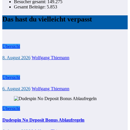
Besucher gesamt:
149.275
Gesamt Beiträge:
5.853
Das hast du vielleicht verpasst
Übersicht
8. August 2026
Wolfgang Thiemann
Übersicht
6. August 2026
Wolfgang Thiemann
Übersicht
Dudespin No Deposit Bonus Ablaufregeln