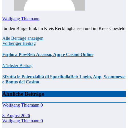
Wolfgang Thiemann
für den Bürgerfunk im Kreis Recklinghausen und im Kreis Coesfeld
Alle Beiträge anzeigen
Vorheriger Beitrag
Esplora PowBet: Accesso, App e Casinò Online
Nächster Beitrag
Sfrutta le Potenzialità di SportitaliaBet: Login, App, Scommesse
e Bonus del Casino
Ähnliche Beiträge
Wolfgang Thiemann
0
8. August 2026
Wolfgang Thiemann
0