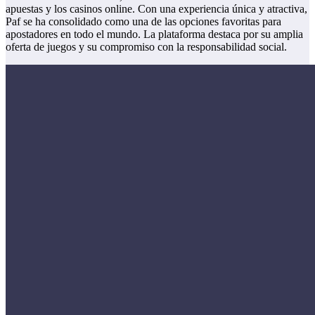
apuestas y los casinos online. Con una experiencia única y atractiva,
Paf se ha consolidado como una de las opciones favoritas para
apostadores en todo el mundo. La plataforma destaca por su amplia
oferta de juegos y su compromiso con la responsabilidad social.