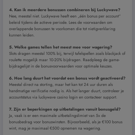
4. Kan ik meerdere bonussen combineren bij Luckywave?
Nee, meestal niet. Luckywave heeft een „één bonus per account“
beleid tijdens de actieve periode. Lees de voorwaarden om
overlappende bonussen te voorkomen die tot nietigverklaring
kunnen leiden.
5. Welke games tellen het meest mee voor wagering?
Slots dragen meestal 100% bij, terwijl tafelspellen zoals blackjack of
roulette mogelijk maar 10-20% bijdragen. Raadpleeg de game-
bijdragelijst in de bonusvoorwaarden voor optimale keuzes.
6. Hoe lang duurt het voordat een bonus wordt geactiveerd?
Meestal direct na storting, maar het kan tot 24 uur duren als
handmatige verificatie nodig is. Als het langer duurt, controleer je
accountstatus via luckywave casino login en contacteer support.
7. Zijn er beperkingen op uitbetalingen vanuit bonusgeld?
Ja, vaak is er een maximale uitbetalingslimiet van 5x de
bonusbedrag voor bonuswinsten. Bijvoorbeeld, als je €100 bonus
wint, mag je maximaal €500 opnemen na wagering.