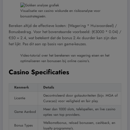
Visualisatie van casino wiskunde en risikoanalyse voor
bonusstrategieën.
Bereken altijd de effectieve kosten: (Wagering * Huisvoordeel) /
Bonusbedrag. Voor het bovenstaande voorbeeld: (€3000 * 0.04) /
€50 = 2.4, wat betekent dat de bonus 2.4x duurder kan zijn dan
het lijkt. Pas dit aan op basis van game-keuzes.
Video-tutorial over het berekenen van wagering eisen en het
optimaliseren van bonussen bij online casino’s.
Casino Specificaties
Kenmerk
Details
Gecontroleerd door gokautoriteiten (bijv. MGA of
Licentie
Curacao) voor veiligheid en fair play.
Meer dan 1000 slots, tafelspellen, en live casino
Game Aanbod
opties van top providers.
Welkomstbonus, reload bonussen, cashback, en
Bonus Types
loyalty programma’s.