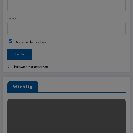
Passwort
Angemeldet bleiben
Passwort zurücksetzen
Wichtig