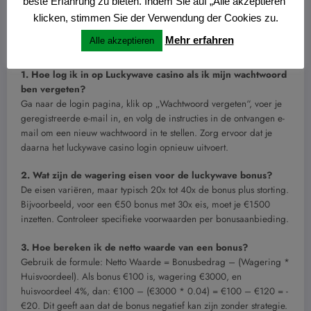
beste Erfahrung zu bieten. Indem Sie auf „Alle akzeptieren“
hogere support als nodig.
klicken, stimmen Sie der Verwendung der Cookies zu.
Uitgebreide FAQ
Mehr erfahren
Alle akzeptieren
1. Hoe log ik in op Luckywave casino als ik mijn wachtwoord
ben vergeten?
Ga naar de login pagina, klik op „Wachtwoord vergeten“, voer je
geregistreerde e-mail in, en volg de instructies in de ontvangen e-
mail om een nieuw wachtwoord in te stellen. Zorg ervoor dat je
daarna het luckywave casino login opnieuw uitvoert.
2. Wat zijn de wagering eisen voor de luckywave bonus?
De eisen variëren, maar typisch 20x tot 40x de bonus plus storting.
Bijvoorbeeld, voor een €50 bonus met 30x eis, moet je €1500
inzetten. Controleer specifieke voorwaarden per bonusaanbieding.
3. Hoe bereken ik de netto waarde van een bonus?
Gebruik de formule: Netto Waarde = Bonusbedrag – (Wagering *
Huisvoordeel). Als bonus €100 is, wagering €3000, en
huisvoordeel 4%, dan: €100 – (€3000 * 0.04) = €100 – €120 = -
€20. Dit geeft aan dat de bonus negatief kan zijn zonder strategie.