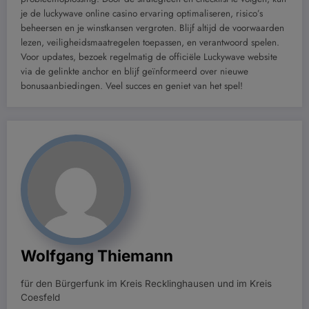
je de luckywave online casino ervaring optimaliseren, risico’s
beheersen en je winstkansen vergroten. Blijf altijd de voorwaarden
lezen, veiligheidsmaatregelen toepassen, en verantwoord spelen.
Voor updates, bezoek regelmatig de officiële Luckywave website
via de gelinkte anchor en blijf geïnformeerd over nieuwe
bonusaanbiedingen. Veel succes en geniet van het spel!
Wolfgang Thiemann
für den Bürgerfunk im Kreis Recklinghausen und im Kreis
Coesfeld