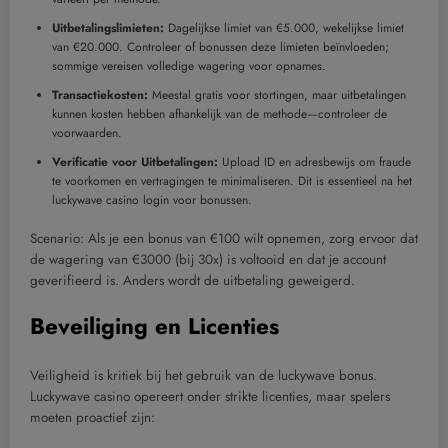
Uitbetalingslimieten:
Dagelijkse limiet van €5.000, wekelijkse limiet
van €20.000. Controleer of bonussen deze limieten beïnvloeden;
sommige vereisen volledige wagering voor opnames.
Transactiekosten:
Meestal gratis voor stortingen, maar uitbetalingen
kunnen kosten hebben afhankelijk van de methode—controleer de
voorwaarden.
Verificatie voor Uitbetalingen:
Upload ID en adresbewijs om fraude
te voorkomen en vertragingen te minimaliseren. Dit is essentieel na het
luckywave casino login voor bonussen.
Scenario: Als je een bonus van €100 wilt opnemen, zorg ervoor dat
de wagering van €3000 (bij 30x) is voltooid en dat je account
geverifieerd is. Anders wordt de uitbetaling geweigerd.
Beveiliging en Licenties
Veiligheid is kritiek bij het gebruik van de luckywave bonus.
Luckywave casino opereert onder strikte licenties, maar spelers
moeten proactief zijn: