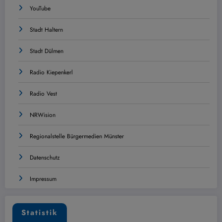
YouTube
Stadt Haltern
Stadt Dülmen
Radio Kiepenkerl
Radio Vest
NRWision
Regionalstelle Bürgermedien Münster
Datenschutz
Impressum
Statistik