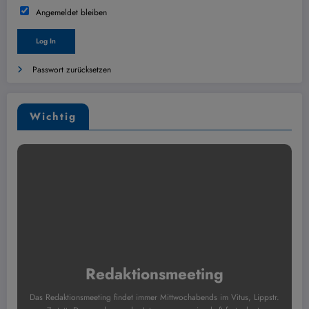
Angemeldet bleiben
Passwort zurücksetzen
Wichtig
Redaktionsmeeting
Das Redaktionsmeeting findet immer Mittwochabends im Vitus, Lippstr.