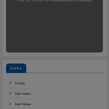
7 statt. Das wurde von der Interessengemeinschaft festgelegt.
Links
YouTube
Stadt Haltern
Stadt Dülmen