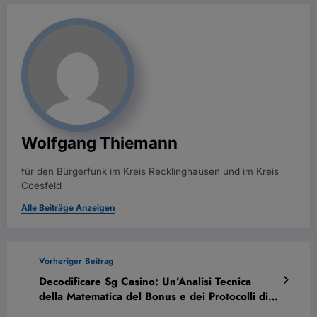
Wolfgang Thiemann
für den Bürgerfunk im Kreis Recklinghausen und im Kreis
Coesfeld
Alle Beiträge Anzeigen
Vorheriger Beitrag
Decodificare Sg Casino: Un’Analisi Tecnica
della Matematica del Bonus e dei Protocolli di
Login – Whitepaper Aggiornato