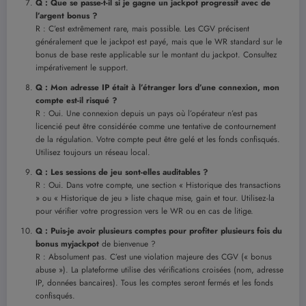
Q : Que se passe-t-il si je gagne un jackpot progressif avec de
l’argent bonus ?
R : C’est extrêmement rare, mais possible. Les CGV précisent
généralement que le jackpot est payé, mais que le WR standard sur le
bonus de base reste applicable sur le montant du jackpot. Consultez
impérativement le support.
Q : Mon adresse IP était à l’étranger lors d’une connexion, mon
compte est-il risqué ?
R : Oui. Une connexion depuis un pays où l’opérateur n’est pas
licencié peut être considérée comme une tentative de contournement
de la régulation. Votre compte peut être gelé et les fonds confisqués.
Utilisez toujours un réseau local.
Q : Les sessions de jeu sont-elles auditables ?
R : Oui. Dans votre compte, une section « Historique des transactions
» ou « Historique de jeu » liste chaque mise, gain et tour. Utilisez-la
pour vérifier votre progression vers le WR ou en cas de litige.
Q : Puis-je avoir plusieurs comptes pour profiter plusieurs fois du
bonus myjackpot
de bienvenue ?
R : Absolument pas. C’est une violation majeure des CGV (« bonus
abuse »). La plateforme utilise des vérifications croisées (nom, adresse
IP, données bancaires). Tous les comptes seront fermés et les fonds
confisqués.