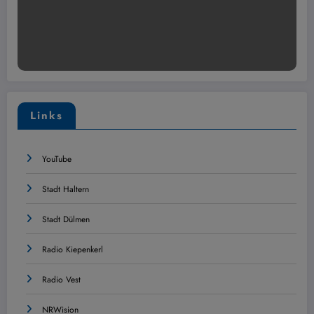
Links
YouTube
Stadt Haltern
Stadt Dülmen
Radio Kiepenkerl
Radio Vest
NRWision