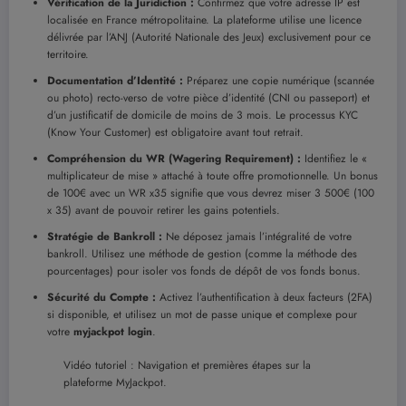
Vérification de la Juridiction :
Confirmez que votre adresse IP est
localisée en France métropolitaine. La plateforme utilise une licence
délivrée par l’ANJ (Autorité Nationale des Jeux) exclusivement pour ce
territoire.
Documentation d’Identité :
Préparez une copie numérique (scannée
ou photo) recto-verso de votre pièce d’identité (CNI ou passeport) et
d’un justificatif de domicile de moins de 3 mois. Le processus KYC
(Know Your Customer) est obligatoire avant tout retrait.
Compréhension du WR (Wagering Requirement) :
Identifiez le «
multiplicateur de mise » attaché à toute offre promotionnelle. Un bonus
de 100€ avec un WR x35 signifie que vous devrez miser 3 500€ (100
x 35) avant de pouvoir retirer les gains potentiels.
Stratégie de Bankroll :
Ne déposez jamais l’intégralité de votre
bankroll. Utilisez une méthode de gestion (comme la méthode des
pourcentages) pour isoler vos fonds de dépôt de vos fonds bonus.
Sécurité du Compte :
Activez l’authentification à deux facteurs (2FA)
si disponible, et utilisez un mot de passe unique et complexe pour
votre
myjackpot login
.
Vidéo tutoriel : Navigation et premières étapes sur la
plateforme MyJackpot.