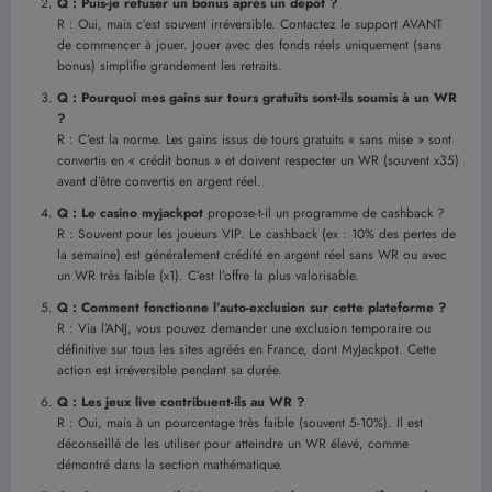
Q : Puis-je refuser un bonus après un dépôt ?
R : Oui, mais c’est souvent irréversible. Contactez le support AVANT
de commencer à jouer. Jouer avec des fonds réels uniquement (sans
bonus) simplifie grandement les retraits.
Q : Pourquoi mes gains sur tours gratuits sont-ils soumis à un WR
?
R : C’est la norme. Les gains issus de tours gratuits « sans mise » sont
convertis en « crédit bonus » et doivent respecter un WR (souvent x35)
avant d’être convertis en argent réel.
Q : Le
casino myjackpot
propose-t-il un programme de cashback ?
R : Souvent pour les joueurs VIP. Le cashback (ex : 10% des pertes de
la semaine) est généralement crédité en argent réel sans WR ou avec
un WR très faible (x1). C’est l’offre la plus valorisable.
Q : Comment fonctionne l’auto-exclusion sur cette plateforme ?
R : Via l’ANJ, vous pouvez demander une exclusion temporaire ou
définitive sur tous les sites agréés en France, dont MyJackpot. Cette
action est irréversible pendant sa durée.
Q : Les jeux live contribuent-ils au WR ?
R : Oui, mais à un pourcentage très faible (souvent 5-10%). Il est
déconseillé de les utiliser pour atteindre un WR élevé, comme
démontré dans la section mathématique.