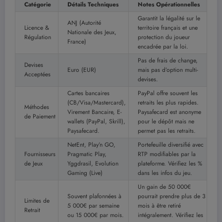
Catégorie
Détails Techniques
Notes Opérationnelles
Garantit la légalité sur le
ANJ (Autorité
Licence &
territoire français et une
Nationale des Jeux,
Régulation
protection du joueur
France)
encadrée par la loi.
Pas de frais de change,
Devises
Euro (EUR)
mais pas d’option multi-
Acceptées
devises.
Cartes bancaires
PayPal offre souvent les
(CB/Visa/Mastercard),
retraits les plus rapides.
Méthodes
Virement Bancaire, E-
Paysafecard est anonyme
de Paiement
wallets (PayPal, Skrill),
pour le dépôt mais ne
Paysafecard.
permet pas les retraits.
NetEnt, Play’n GO,
Portefeuille diversifié avec
Fournisseurs
Pragmatic Play,
RTP modifiables par la
de Jeux
Yggdrasil, Evolution
plateforme. Vérifiez les %
Gaming (Live)
dans les infos du jeu.
Un gain de 50 000€
Souvent plafonnées à
pourrait prendre plus de 3
Limites de
5 000€ par semaine
mois à être retiré
Retrait
ou 15 000€ par mois.
intégralement. Vérifiez les