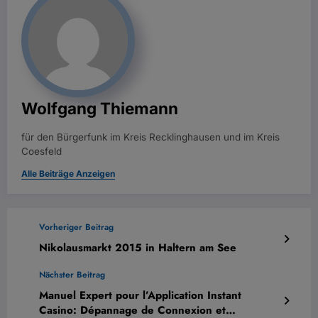
Wolfgang Thiemann
für den Bürgerfunk im Kreis Recklinghausen und im Kreis
Coesfeld
Alle Beiträge Anzeigen
Vorheriger Beitrag
Nikolausmarkt 2015 in Haltern am See
Nächster Beitrag
Manuel Expert pour l’Application Instant
Casino: Dépannage de Connexion et