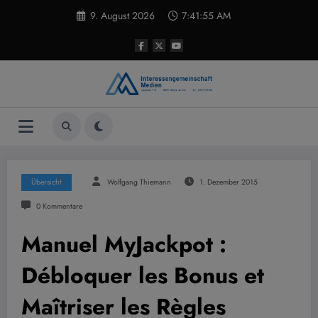
Zum
9. August 2026
7:41:56 AM
Inhalt
springen
Übersicht
Wolfgang Thiemann
1. Dezember 2015
0 Kommentare
Manuel MyJackpot :
Débloquer les Bonus et
Maîtriser les Règles