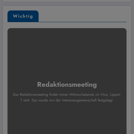
Wichtig
Redaktionsmeeting
Das Redaktionsmeeting findet immer Mittwochabends im Vitus, Lippstr.
7 statt. Das wurde von der Interessengemeinschaft festgelegt.