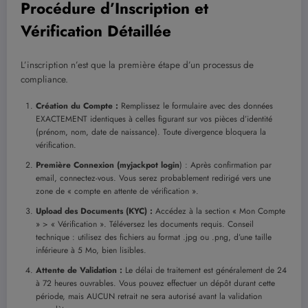
Procédure d’Inscription et
Vérification Détaillée
L’inscription n’est que la première étape d’un processus de
compliance.
Création du Compte :
Remplissez le formulaire avec des données
EXACTEMENT identiques à celles figurant sur vos pièces d’identité
(prénom, nom, date de naissance). Toute divergence bloquera la
vérification.
Première Connexion (
myjackpot login
) : Après confirmation par
email, connectez-vous. Vous serez probablement redirigé vers une
zone de « compte en attente de vérification ».
Upload des Documents (KYC) :
Accédez à la section « Mon Compte
» > « Vérification ». Téléversez les documents requis. Conseil
technique : utilisez des fichiers au format .jpg ou .png, d’une taille
inférieure à 5 Mo, bien lisibles.
Attente de Validation :
Le délai de traitement est généralement de 24
à 72 heures ouvrables. Vous pouvez effectuer un dépôt durant cette
période, mais AUCUN retrait ne sera autorisé avant la validation