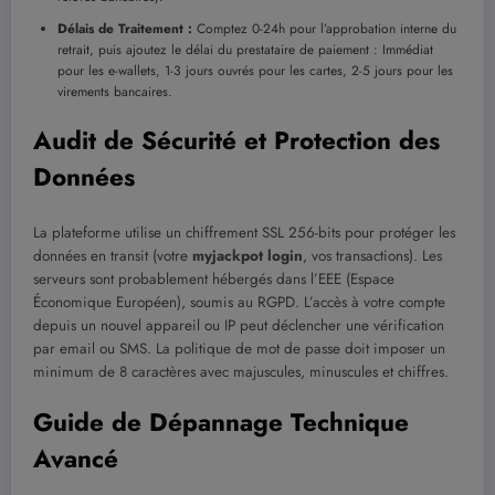
Délais de Traitement :
Comptez 0-24h pour l’approbation interne du
retrait, puis ajoutez le délai du prestataire de paiement : Immédiat
pour les e-wallets, 1-3 jours ouvrés pour les cartes, 2-5 jours pour les
virements bancaires.
Audit de Sécurité et Protection des
Données
La plateforme utilise un chiffrement SSL 256-bits pour protéger les
données en transit (votre
myjackpot login
, vos transactions). Les
serveurs sont probablement hébergés dans l’EEE (Espace
Économique Européen), soumis au RGPD. L’accès à votre compte
depuis un nouvel appareil ou IP peut déclencher une vérification
par email ou SMS. La politique de mot de passe doit imposer un
minimum de 8 caractères avec majuscules, minuscules et chiffres.
Guide de Dépannage Technique
Avancé