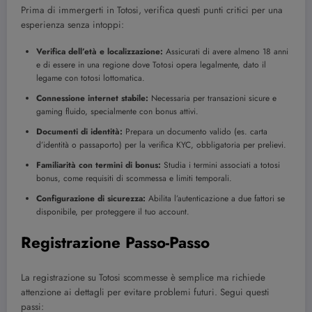
Prima di immergerti in Totosi, verifica questi punti critici per una
esperienza senza intoppi:
Verifica dell’età e localizzazione:
Assicurati di avere almeno 18 anni
e di essere in una regione dove Totosi opera legalmente, dato il
legame con totosi lottomatica.
Connessione internet stabile:
Necessaria per transazioni sicure e
gaming fluido, specialmente con bonus attivi.
Documenti di identità:
Prepara un documento valido (es. carta
d’identità o passaporto) per la verifica KYC, obbligatoria per prelievi.
Familiarità con termini di bonus:
Studia i termini associati a totosi
bonus, come requisiti di scommessa e limiti temporali.
Configurazione di sicurezza:
Abilita l’autenticazione a due fattori se
disponibile, per proteggere il tuo account.
Registrazione Passo-Passo
La registrazione su Totosi scommesse è semplice ma richiede
attenzione ai dettagli per evitare problemi futuri. Segui questi
passi: