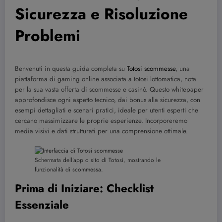
Sicurezza e Risoluzione
Problemi
Benvenuti in questa guida completa su
Totosi scommesse
, una
piattaforma di gaming online associata a totosi lottomatica, nota
per la sua vasta offerta di scommesse e casinò. Questo whitepaper
approfondisce ogni aspetto tecnico, dai bonus alla sicurezza, con
esempi dettagliati e scenari pratici, ideale per utenti esperti che
cercano massimizzare le proprie esperienze. Incorporeremo
media visivi e dati strutturati per una comprensione ottimale.
Schermata dell’app o sito di Totosi, mostrando le
funzionalità di scommessa.
Prima di Iniziare: Checklist
Essenziale