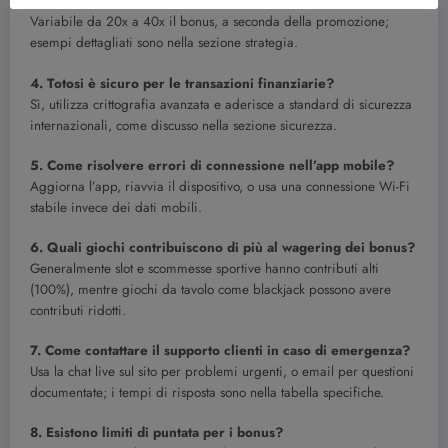
3. Quali sono i requisiti di scommessa (wagering) tipici?
Variabile da 20x a 40x il bonus, a seconda della promozione;
esempi dettagliati sono nella sezione strategia.
4. Totosi è sicuro per le transazioni finanziarie?
Sì, utilizza crittografia avanzata e aderisce a standard di sicurezza
internazionali, come discusso nella sezione sicurezza.
5. Come risolvere errori di connessione nell’app mobile?
Aggiorna l’app, riavvia il dispositivo, o usa una connessione Wi-Fi
stabile invece dei dati mobili.
6. Quali giochi contribuiscono di più al wagering dei bonus?
Generalmente slot e scommesse sportive hanno contributi alti
(100%), mentre giochi da tavolo come blackjack possono avere
contributi ridotti.
7. Come contattare il supporto clienti in caso di emergenza?
Usa la chat live sul sito per problemi urgenti, o email per questioni
documentate; i tempi di risposta sono nella tabella specifiche.
8. Esistono limiti di puntata per i bonus?