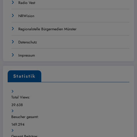
Radio Vest
NRWision
Regionalstelle Bürgermedien Münster
Datenschutz
Impressum
Statistik
Total Views:
39.638
Besucher gesamt:
149.294
Gesamt Beiträge: