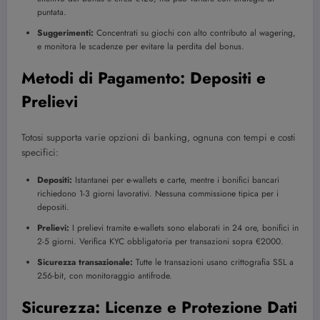
puntata.
Suggerimenti:
Concentrati su giochi con alto contributo al wagering,
e monitora le scadenze per evitare la perdita del bonus.
Metodi di Pagamento: Depositi e
Prelievi
Totosi supporta varie opzioni di banking, ognuna con tempi e costi
specifici:
Depositi:
Istantanei per e-wallets e carte, mentre i bonifici bancari
richiedono 1-3 giorni lavorativi. Nessuna commissione tipica per i
depositi.
Prelievi:
I prelievi tramite e-wallets sono elaborati in 24 ore, bonifici in
2-5 giorni. Verifica KYC obbligatoria per transazioni sopra €2000.
Sicurezza transazionale:
Tutte le transazioni usano crittografia SSL a
256-bit, con monitoraggio antifrode.
Sicurezza: Licenze e Protezione Dati