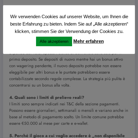
2. Posso avere più account su Wincasino?
Assolutamente no. Avere più account è una violazione dei Termini
Wir verwenden Cookies auf unserer Website, um Ihnen die
di Servizio e porta alla chiusura di tutti gli account e alla confisca
beste Erfahrung zu bieten. Indem Sie auf „Alle akzeptieren“
dei saldi. Un account per persona.
klicken, stimmen Sie der Verwendung der Cookies zu.
3. Il mio bonus è vincolato al primo deposito? Cosa succede
Mehr erfahren
Alle akzeptieren
se deposito di nuovo prima di soddisfare i requisiti?
Dipende dai T&C. Spesso i bonus di benvenuto sono solo per il
primo deposito. Se depositi di nuovo mentre hai un bonus attivo
con wagering pendente, il nuovo deposito potrebbe non essere
eleggibile per altri bonus e le puntate potrebbero essere
contabilizzate secondo regole complesse. La strategia più pulita è
concentrarsi su un bonus alla volta.
4. Quali sono i limiti di prelievo reali?
I limiti sono sempre indicati nei T&C della sezione pagamenti.
Possono essere giornalieri, settimanali o mensili e variano anche in
base al metodo di pagamento scelto. Un limite comune potrebbe
essere €50.000 al mese per carte e e-wallet.
5. Perché il gioco a cui voglio accedere è „non disponibile