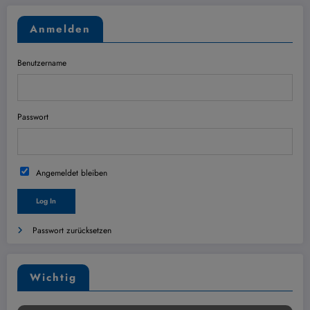
Anmelden
Benutzername
Passwort
Angemeldet bleiben
Passwort zurücksetzen
Wichtig