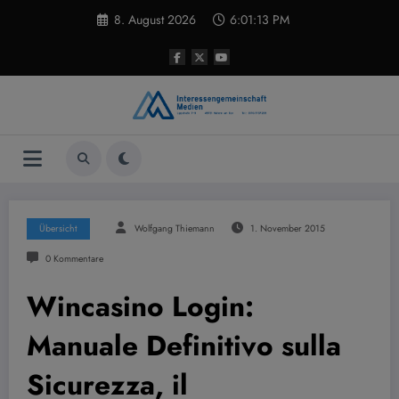
Zum
8. August 2026
6:01:14 PM
Inhalt
springen
Übersicht
Wolfgang Thiemann
1. November 2015
0 Kommentare
Wincasino Login:
Manuale Definitivo sulla
Sicurezza, il