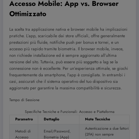
Accesso Mobile: App vs. Browser
Ottimizzato
La scelta tra applicazione nativa e browser mobile ha implicazioni
pratiche. L’app, scaricabile dai store ufficiali, offre generalmente
prestazioni più fluide, notifiche push per bonus e tornei, e un
accesso più rapido tramite biometria. Il browser mobile, invece,
non richiede installazione ed è sempre aggiornato all’ultima
versione del sito. Tuttavia, può essere più soggetto a lag se la
connessione non è eccellente. Per un’esperienza ottimale, se giochi
frequentemente da smartphone, l’app è consigliata. In entrambi i
casi, assicurati che il sistema operativo del tuo dispositivo sia
aggiornato per garantire la massima compatibilità e sicurezza.
Tempo di Sessione
Specifiche Tecniche e Funzionali: Accesso e Piattaforma
Parametro
Dettaglio
Note Tecniche
Autenticazione a due fattori
Metodi di
Email/Password,
(2FA) non sempre
Accesso
Biometria (App)