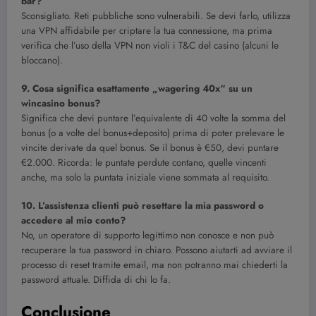
bar?
Sconsigliato. Reti pubbliche sono vulnerabili. Se devi farlo, utilizza
una VPN affidabile per criptare la tua connessione, ma prima
verifica che l’uso della VPN non violi i T&C del casino (alcuni le
bloccano).
9. Cosa significa esattamente „wagering 40x“ su un
wincasino bonus?
Significa che devi puntare l’equivalente di 40 volte la somma del
bonus (o a volte del bonus+deposito) prima di poter prelevare le
vincite derivate da quel bonus. Se il bonus è €50, devi puntare
€2.000. Ricorda: le puntate perdute contano, quelle vincenti
anche, ma solo la puntata iniziale viene sommata al requisito.
10. L’assistenza clienti può resettare la mia password o
accedere al mio conto?
No, un operatore di supporto legittimo non conosce e non può
recuperare la tua password in chiaro. Possono aiutarti ad avviare il
processo di reset tramite email, ma non potranno mai chiederti la
password attuale. Diffida di chi lo fa.
Conclusione