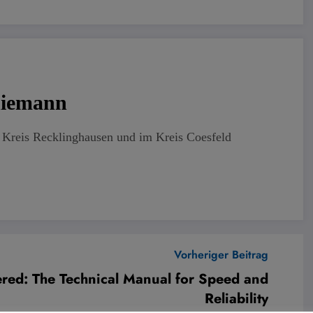
hiemann
 Kreis Recklinghausen und im Kreis Coesfeld
Vorheriger Beitrag
red: The Technical Manual for Speed and
Reliability