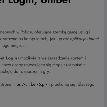
ostępnych w Polsce, oferujące szeroką gamę usług i
o
zarówno na komputerach, jak i przez
aplikację Unibet
lnego miejsca.
et Login
umożliwia łatwe zarządzanie kontem i
, nowe osoby rejestrujące się mogą skorzystać z
zachętę do rozpoczęcia gry.
 stronę
https://unibet76.pl/
i przekonaj się, dlaczego