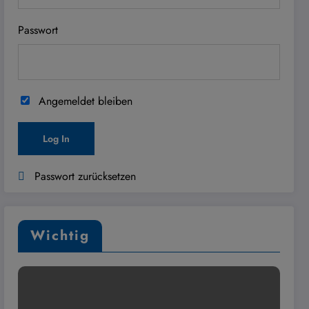
Passwort
Angemeldet bleiben
Passwort zurücksetzen
Wichtig