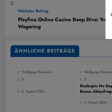
Nächster Beitrag
Playfina Online Casino Deep Dive: Trou
Wagering
ÄHNLICHE BEITRÄGE
Wolfgang Thiemann
Wolfgang Thiema
0
0
Dudespin No Dep
Bonus Ablaufreg
6. August 2026
6. August 2026