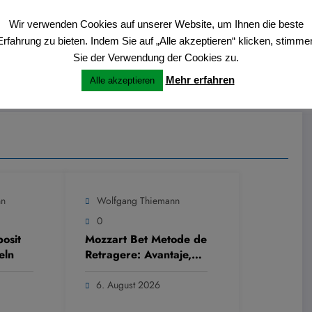
Wir verwenden Cookies auf unserer Website, um Ihnen die beste
Erfahrung zu bieten. Indem Sie auf „Alle akzeptieren“ klicken, stimme
bleshooting Login and Calculating Bonus
Sie der Verwendung der Cookies zu.
Mehr erfahren
Alle akzeptieren
nn
Wolfgang Thiemann
0
osit
Mozzart Bet Metode de
eln
Retragere: Avantaje,
Dezavantaje, Viteza
6. August 2026