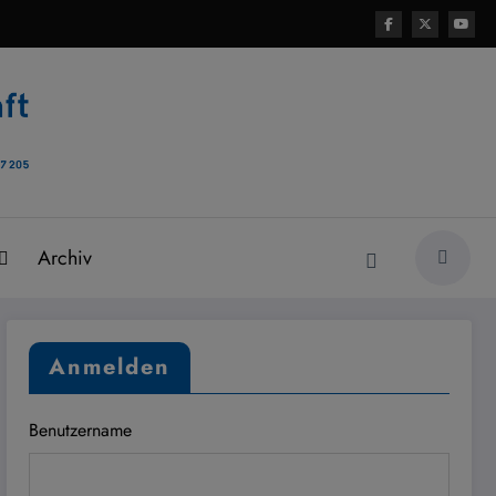
Archiv
Anmelden
Benutzername