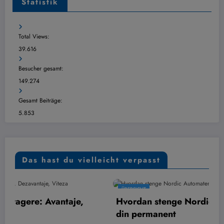
Statistik
Total Views:
39.616
Besucher gesamt:
149.274
Gesamt Beiträge:
5.853
Das hast du vielleicht verpasst
ÜBERSICHT
Hvordan stenge Nordic Automaten-kontoen
din permanent