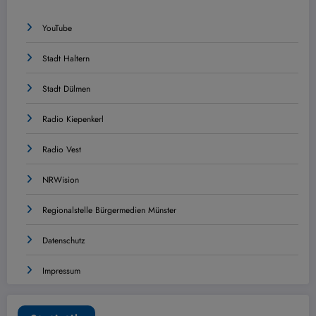
YouTube
Stadt Haltern
Stadt Dülmen
Radio Kiepenkerl
Radio Vest
NRWision
Regionalstelle Bürgermedien Münster
Datenschutz
Impressum