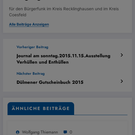
für den Bürgerfunk im Kreis Recklinghausen und im Kreis
Coesfeld
Alle Beiträge Anzeigen
Vorheriger Beitrag
Journal am sonntag.2015.11.15.Ausstellung
Verhüllen und Enthüllen
Nächster Beitrag
Dülmener Gutscheinbuch 2015
ÄHNLICHE BEITRÄGE
Wolfgang Thiemann
0