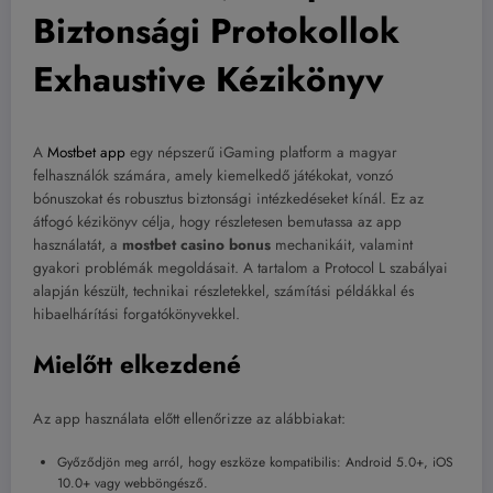
Biztonsági Protokollok
Exhaustive Kézikönyv
A
Mostbet app
egy népszerű iGaming platform a magyar
felhasználók számára, amely kiemelkedő játékokat, vonzó
bónuszokat és robusztus biztonsági intézkedéseket kínál. Ez az
átfogó kézikönyv célja, hogy részletesen bemutassa az app
használatát, a
mostbet casino bonus
mechanikáit, valamint
gyakori problémák megoldásait. A tartalom a Protocol L szabályai
alapján készült, technikai részletekkel, számítási példákkal és
hibaelhárítási forgatókönyvekkel.
Mielőtt elkezdené
Az app használata előtt ellenőrizze az alábbiakat:
Győződjön meg arról, hogy eszköze kompatibilis: Android 5.0+, iOS
10.0+ vagy webböngésző.