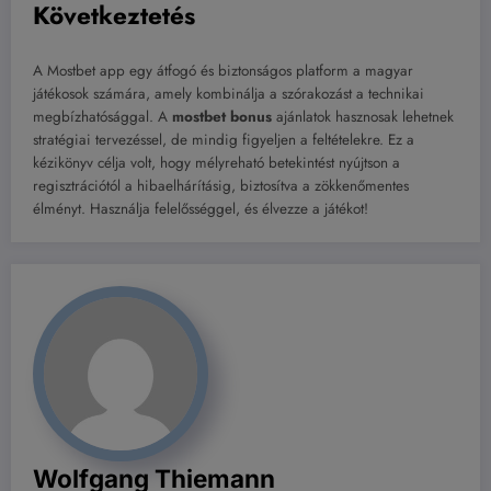
Következtetés
A Mostbet app egy átfogó és biztonságos platform a magyar
játékosok számára, amely kombinálja a szórakozást a technikai
megbízhatósággal. A
mostbet bonus
ajánlatok hasznosak lehetnek
stratégiai tervezéssel, de mindig figyeljen a feltételekre. Ez a
kézikönyv célja volt, hogy mélyreható betekintést nyújtson a
regisztrációtól a hibaelhárításig, biztosítva a zökkenőmentes
élményt. Használja felelősséggel, és élvezze a játékot!
Wolfgang Thiemann