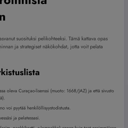
n
svanut suosituksi pelikohteeksi. Tämä kattava opas
innan ja strategiset näkökohdat, jotta voit pelata
kistuslista
assa oleva Curaçao-lisenssi (muoto: 1668/JAZ) ja että sivusto
ä).
no voi pyytää henkilöllisyystodistusta.
yessäsi ja pelatessasi.
pa (esim. pankkikortti, e-lompakko) ennen kuin teet ensimmäisen