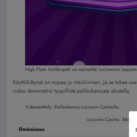
High Flyer -kolikkopeli on esimerkki Locowinin laajast
Käyttöliittymä on nopea ja intuitiivinen, ja se tukee 
video demonstroi tyypillistä pelikokemusta alustalla.
Videoesittely: Pelikokemus Locowin Casinolla.
Locowin Casino: Tekniset 
Ominaisuus