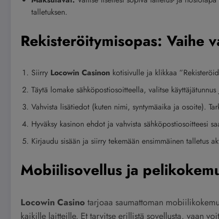
talletuksen.
Rekisteröitymisopas: Vaihe v
Siirry
Locowin Casinon
kotisivulle ja klikkaa ”Rekisteröid
Täytä lomake sähköpostiosoitteella, valitse käyttäjätunnus
Vahvista lisätiedot (kuten nimi, syntymäaika ja osoite). Tark
Hyväksy kasinon ehdot ja vahvista sähköpostiosoitteesi saa
Kirjaudu sisään ja siirry tekemään ensimmäinen talletus akt
Mobiilisovellus ja pelikokem
Locowin Casino
tarjoaa saumattoman mobiilikokemuks
kaikille laitteille. Et tarvitse erillistä sovellusta, vaa