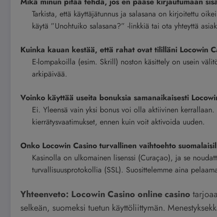
Mikä minun pitää tehdä, jos en pääse kirjautumaan si
Tarkista, että käyttäjätunnus ja salasana on kirjoitettu oik
käytä ”Unohtuiko salasana?” -linkkiä tai ota yhteyttä asia
Kuinka kauan kestää, että rahat ovat tililläni Locowin C
E-lompakoilla (esim. Skrill) noston käsittely on usein välit
arkipäivää.
Voinko käyttää useita bonuksia samanaikaisesti Locowi
Ei. Yleensä vain yksi bonus voi olla aktiivinen kerrallaan
kierrätysvaatimukset, ennen kuin voit aktivoida uuden.
Onko Locowin Casino turvallinen vaihtoehto suomalaisill
Kasinolla on ulkomainen lisenssi (Curaçao), ja se noudatt
turvallisuusprotokollia (SSL). Suosittelemme aina pelaamaa
Yhteenveto:
Locowin Casino online casino
tarjoaa
selkeän, suomeksi tuetun käyttöliittymän. Menestyks