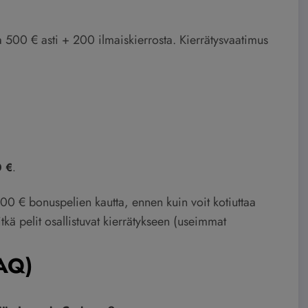
500 € asti + 200 ilmaiskierrosta. Kierrätysvaatimus
 €
.
000 € bonuspelien kautta, ennen kuin voit kotiuttaa
itkä pelit osallistuvat kierrätykseen (useimmat
FAQ)