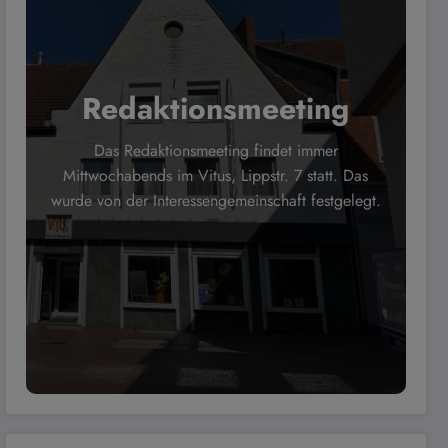
Redaktionsmeeting
Das Redaktionsmeeting findet immer
Mittwochabends im Vitus, Lippstr. 7 statt. Das
wurde von der Interessengemeinschaft festgelegt.