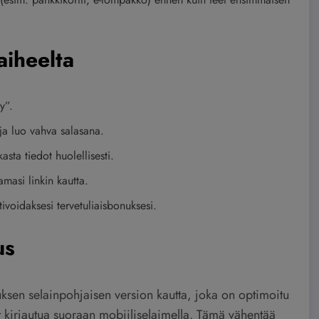
aiheelta
y”.
 ja luo vahva salasana.
asta tiedot huolellisesti.
masi linkin kautta.
ivoidaksesi tervetuliaisbonuksesi.
us
en selainpohjaisen version kautta, joka on optimoitu
n voit kirjautua suoraan mobiiliselaimella. Tämä vähentää