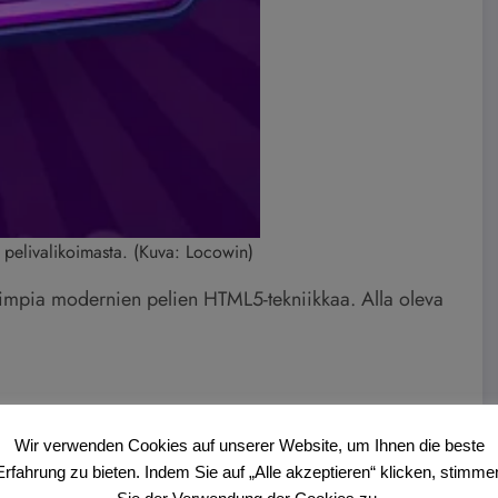
a pelivalikoimasta. (Kuva: Locowin)
useimpia modernien pelien HTML5-tekniikkaa. Alla oleva
speksit ja keskeiset tiedot
Wir verwenden Cookies auf unserer Website, um Ihnen die beste
Tiedot
Erfahrung zu bieten. Indem Sie auf „Alle akzeptieren“ klicken, stimme