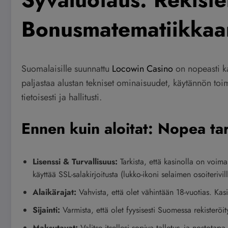
Bonusmatematiikkaa
Suomalaisille suunnattu
Locowin Casino
on nopeasti ka
paljastaa alustan tekniset ominaisuudet, käytännön toim
tietoisesti ja hallitusti.
Ennen kuin aloitat: Nopea tar
Lisenssi & Turvallisuus:
Tarkista, että kasinolla on voim
käyttää SSL-salakirjoitusta (lukko-ikoni selaimen osoiterivill
Alaikärajat:
Vahvista, että olet vähintään 18-vuotias. Kasi
Sijainti:
Varmista, että olet fyysisesti Suomessa rekisteröit
Maksutavat:
Valitse itsellesi sopiva talletus- ja nostota