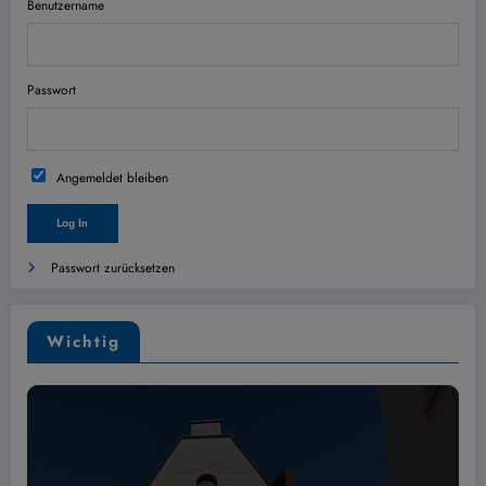
Benutzername
Passwort
Angemeldet bleiben
Passwort zurücksetzen
Wichtig