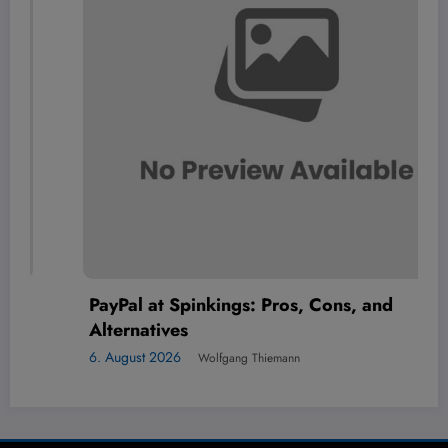
PayPal at Spinkings: Pros, Cons, and
Alternatives
6. August 2026
Wolfgang Thiemann