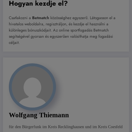
Hogyan kezdje el?
Csatlakozni a
Betmatch
közösséghez egyszerű. Látogasson el a
hivatalos weboldalra, regisztráljon, és kezdje el használni a
különleges bónuszkódjait. Az online sportfogadás Betmatch
segítségével gyorsan és egyszerűen valósíthatja meg fogadási
céljait.
Wolfgang Thiemann
für den Bürgerfunk im Kreis Recklinghausen und im Kreis Coesfeld