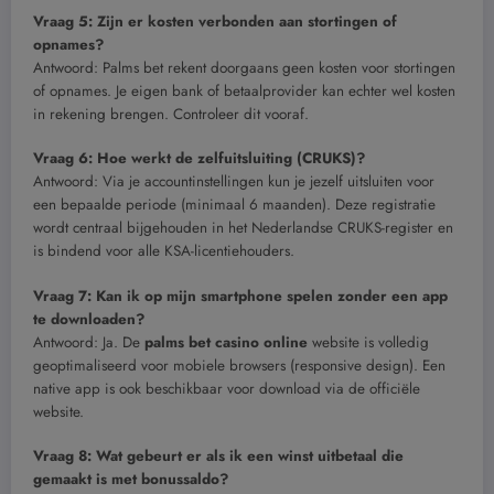
Vraag 5: Zijn er kosten verbonden aan stortingen of
opnames?
Antwoord: Palms bet rekent doorgaans geen kosten voor stortingen
of opnames. Je eigen bank of betaalprovider kan echter wel kosten
in rekening brengen. Controleer dit vooraf.
Vraag 6: Hoe werkt de zelfuitsluiting (CRUKS)?
Antwoord: Via je accountinstellingen kun je jezelf uitsluiten voor
een bepaalde periode (minimaal 6 maanden). Deze registratie
wordt centraal bijgehouden in het Nederlandse CRUKS-register en
is bindend voor alle KSA-licentiehouders.
Vraag 7: Kan ik op mijn smartphone spelen zonder een app
te downloaden?
Antwoord: Ja. De
palms bet casino online
website is volledig
geoptimaliseerd voor mobiele browsers (responsive design). Een
native app is ook beschikbaar voor download via de officiële
website.
Vraag 8: Wat gebeurt er als ik een winst uitbetaal die
gemaakt is met bonussaldo?