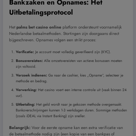
Bankzaken en Opnames: Het
Uitbetalingsprotocol
Het
palms bet casino online
platform ondersteunt voornamelijk
Nederlandse betaalmethoden. Stortingen zijn doorgaans direct
bijgeschreven. Opnames volgen een strikt proces:
Verificatie:
Je account moet volledig geverifieerd zijn (KYC).
Bonusvereisten:
Alle omzetsvereisten van actieve bonussen moeten
zijn voltooid.
Verzoek indienen:
Ga naar de cashier, kies „Opname“, selecteer je
methode en bedrag.
Verwerking:
Het casino voert een interne controle uit (vaak binnen 24
uur).
Uitbetaling:
Het geld wordt naar je gekozen methode overgemaakt.
Bankoverschrijvingen kunnen 1-3 werkdagen duren. Sommige methoden
(zoals iDEAL via Instant Banking) zijn sneller.
Belangrijk:
Voor de eerste opname kan een extra verificatie van
de betaalmethode nodig zijn (een kopie van een bankpas of