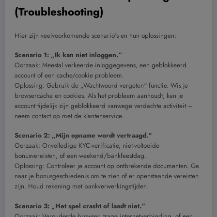
(Troubleshooting)
Hier zijn veelvoorkomende scenario’s en hun oplossingen:
Scenario 1: „Ik kan niet inloggen.“
Oorzaak: Meestal verkeerde inloggegevens, een geblokkeerd
account of een cache/cookie probleem.
Oplossing: Gebruik de „Wachtwoord vergeten“ functie. Wis je
browsercache en cookies. Als het probleem aanhoudt, kan je
account tijdelijk zijn geblokkeerd vanwege verdachte activiteit –
neem contact op met de klantenservice.
Scenario 2: „Mijn opname wordt vertraagd.“
Oorzaak: Onvolledige KYC-verificatie, niet-voltooide
bonusvereisten, of een weekend/bankfeestdag.
Oplossing: Controleer je account op ontbrekende documenten. Ga
naar je bonusgeschiedenis om te zien of er openstaande vereisten
zijn. Houd rekening met bankverwerkingstijden.
Scenario 3: „Het spel crasht of laadt niet.“
Oorzaak: Verouderde browser, trage internetverbinding, of een