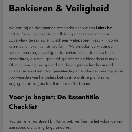
Bankieren & Veiligheid
Welkom bij de diepgaande technische analyse van
Palms bet
casino
. Deze uitgebreide handleiding gaat verder dan een
oppervlakkige review en biedt een whitepaper-niveau kijk op de
kernmechanieken van dit platform. We ontleden de wiskunde
achter bonussen, de veiligheidsarchitectuur en de operationele
procedures, allemaal specifiek gericht op de Nederlandse markt.
Of je nu een nieuwe speler bent die de
palms bet bonus
wil
optimaliseren of een doorgewinterde gamer die de onderliggende
voorwaarden van het
palms bet casino online
platform wil
begrijpen, deze gids biedt de essentiële kennis.
Voor je begint: De Essentiële
Checklist
Voordat je je registreert bij Palms bet, verifieer je het volgende om
een soepele ervaring te garanderen: