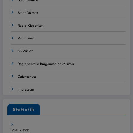
Stadt Haltern
Stadt Dülmen
Radio Kiepenkerl
Radio Vest
NRWision
Regionalstelle Bürgermedien Münster
Datenschutz
Impressum
Statistik
Total Views: