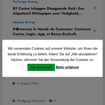
Vorheriger Beitrag
B7 Casino Inloggen Diepgaande Duik: Een
Uitputtend Whitepaper over Veiligheid,
Wiskunde en Probleemoplossing
Nächster Beitrag
D�couvrez le Monde de Casinozer: Casinozer
Casino, Login, App, et Bonus Exclusifs
Wir verwenden Cookies auf unserer Website, um Ihnen die
ÄHNLICHE BEITRÄGE
beste Erfahrung zu bieten. Indem Sie auf „Alle akzeptieren“
klicken, stimmen Sie der Verwendung der Cookies zu.
Mehr erfahren
Alle akzeptieren
Wolfgang Thiemann
0
6. August 2026
Wolfgang Thiemann
0