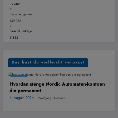
39.602
Besucher gesamt:
149.262
Gesamt Beiträge:
5.852
Das hast du vielleicht verpasst
ÜBERSICHT
ordic Automaten-kontoen
Digital kontoutskrif
6. August 2026
Wolfgang
ng Thiemann