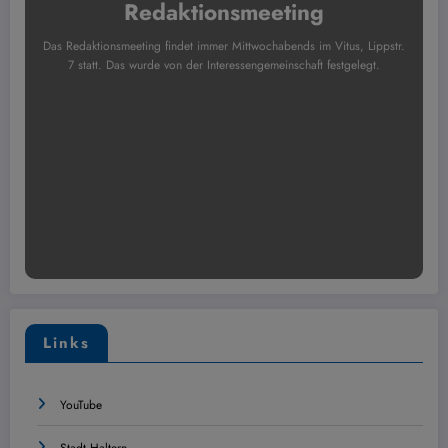
Redaktionsmeeting
Das Redaktionsmeeting findet immer Mittwochabends im Vitus, Lippstr.
7 statt. Das wurde von der Interessengemeinschaft festgelegt.
Links
YouTube