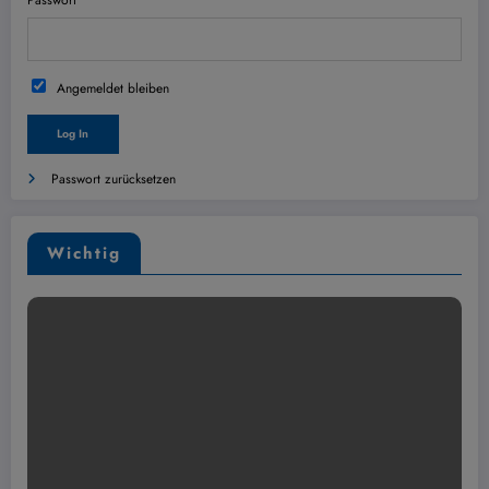
Passwort
Angemeldet bleiben
Passwort zurücksetzen
Wichtig