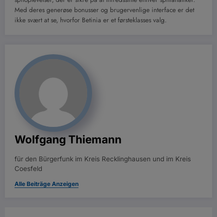
Med deres generøse bonusser og brugervenlige interface er det
ikke svært at se, hvorfor Betinia er et førsteklasses valg.
Wolfgang Thiemann
für den Bürgerfunk im Kreis Recklinghausen und im Kreis
Coesfeld
Alle Beiträge Anzeigen