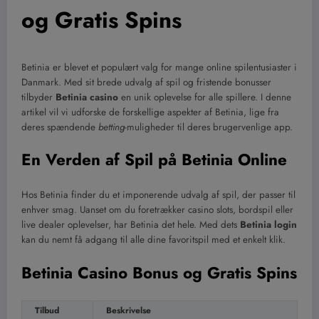
og Gratis Spins
Betinia er blevet et populært valg for mange online spilentusiaster i
Danmark. Med sit brede udvalg af spil og fristende bonusser
tilbyder
Betinia casino
en unik oplevelse for alle spillere. I denne
artikel vil vi udforske de forskellige aspekter af Betinia, lige fra
deres spændende
betting
-muligheder til deres brugervenlige app.
En Verden af Spil på Betinia Online
Hos Betinia finder du et imponerende udvalg af spil, der passer til
enhver smag. Uanset om du foretrækker casino slots, bordspil eller
live dealer oplevelser, har Betinia det hele. Med dets
Betinia login
kan du nemt få adgang til alle dine favoritspil med et enkelt klik.
Betinia Casino Bonus og Gratis Spins
Tilbud
Beskrivelse