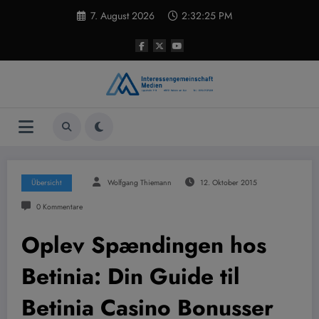
Zum
7. August 2026
2:32:26 PM
Inhalt
springen
Übersicht
Wolfgang Thiemann
12. Oktober 2015
0 Kommentare
Oplev Spændingen hos
Betinia: Din Guide til
Betinia Casino Bonusser