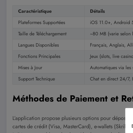
Caractéristique
Détails
Plateformes Supportées
iOS 11.0+, Android 
Taille de Téléchargement
~80 MB (varie selon l
Langues Disponibles
Français, Anglais, A
Fonctions Principales
Jeux (slots, live cas
Mises à Jour
Automatiques via les s
Support Technique
Chat en direct 24/7,
Méthodes de Paiement et Ret
L’application propose plusieurs options pour déposer et
cartes de crédit (Visa, MasterCard), e-wallets (Skrill, 