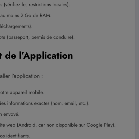
(vérifiez les restrictions locales).
c au moins 2 Go de RAM.
éléchargements).
pte (passeport, permis de conduire).
 de l’Application
ller l’application :
 votre appareil mobile.
des informations exactes (nom, email, etc.).
on envoyé.
 site web (Android, car non disponible sur Google Play).
os identifiants.