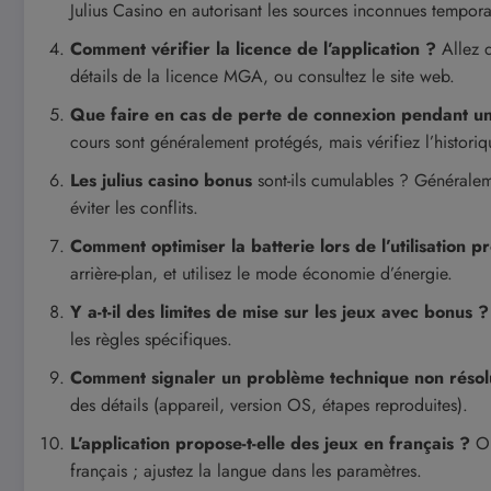
Julius Casino en autorisant les sources inconnues tempor
Comment vérifier la licence de l’application ?
Allez d
détails de la licence MGA, ou consultez le site web.
Que faire en cas de perte de connexion pendant un 
cours sont généralement protégés, mais vérifiez l’historiq
Les
julius casino bonus
sont-ils cumulables ? Généraleme
éviter les conflits.
Comment optimiser la batterie lors de l’utilisation 
arrière-plan, et utilisez le mode économie d’énergie.
Y a-t-il des limites de mise sur les jeux avec bonus ?
les règles spécifiques.
Comment signaler un problème technique non résol
des détails (appareil, version OS, étapes reproduites).
L’application propose-t-elle des jeux en français ?
Ou
français ; ajustez la langue dans les paramètres.