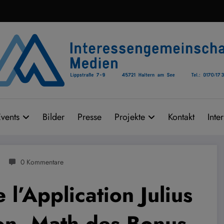
vents
Bilder
Presse
Projekte
Kontakt
Inte
0 Kommentare
l’Application Julius
ion, Math des Bonus