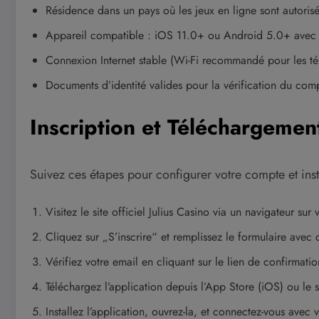
Résidence dans un pays où les jeux en ligne sont autorisés 
Appareil compatible : iOS 11.0+ ou Android 5.0+ ave
Connexion Internet stable (Wi-Fi recommandé pour les t
Documents d’identité valides pour la vérification du com
Inscription et Téléchargement
Suivez ces étapes pour configurer votre compte et insta
Visitez le site officiel Julius Casino via un navigateur sur
Cliquez sur „S’inscrire“ et remplissez le formulaire avec 
Vérifiez votre email en cliquant sur le lien de confirmati
Téléchargez l’application depuis l’App Store (iOS) ou le
Installez l’application, ouvrez-la, et connectez-vous avec v