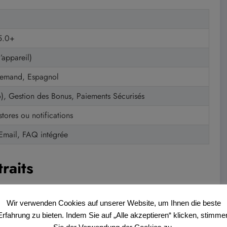
5.0+
’appareil)
llemand, Espagnol
ino), Gestion des Bonus, Paiements Sécurisés
tores ou notifications
 Email, FAQ intégrée
raits
 retirer des fonds. Les dépôts sont instantanés via
Wir verwenden Cookies auf unserer Website, um Ihnen die beste
Neteller), ou virements bancaires. Les retraits prennent 1
Erfahrung zu bieten. Indem Sie auf „Alle akzeptieren“ klicken, stimme