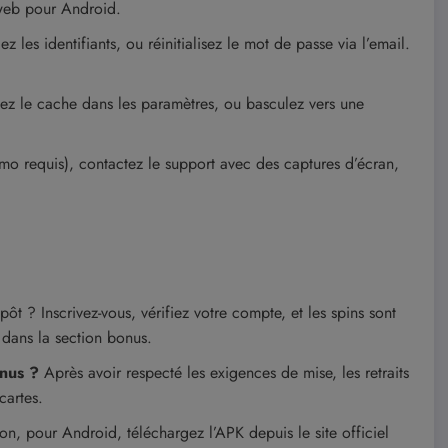
 web pour Android.
z les identifiants, ou réinitialisez le mot de passe via l’email.
acez le cache dans les paramètres, ou basculez vers une
omo requis), contactez le support avec des captures d’écran,
ôt ? Inscrivez-vous, vérifiez votre compte, et les spins sont
dans la section bonus.
onus ?
Après avoir respecté les exigences de mise, les retraits
cartes.
n, pour Android, téléchargez l’APK depuis le site officiel