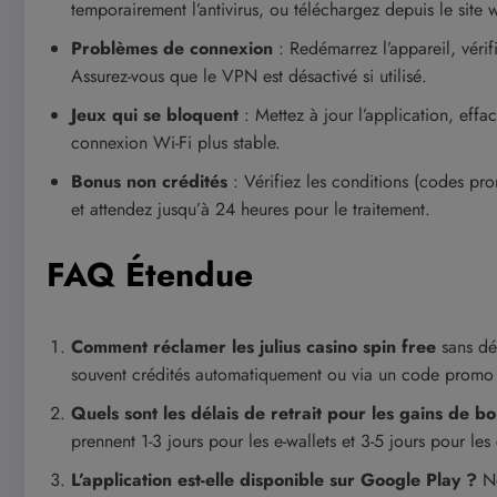
temporairement l’antivirus, ou téléchargez depuis le site
Problèmes de connexion
: Redémarrez l’appareil, vérifie
Assurez-vous que le VPN est désactivé si utilisé.
Jeux qui se bloquent
: Mettez à jour l’application, eff
connexion Wi-Fi plus stable.
Bonus non crédités
: Vérifiez les conditions (codes pr
et attendez jusqu’à 24 heures pour le traitement.
FAQ Étendue
Comment réclamer les
julius casino spin free
sans dép
souvent crédités automatiquement ou via un code promo 
Quels sont les délais de retrait pour les gains de b
prennent 1-3 jours pour les e-wallets et 3-5 jours pour les 
L’application est-elle disponible sur Google Play ?
No