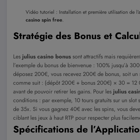
Vidéo tutoriel : Installation et première utilisation de 
casino spin free
.
Stratégie des Bonus et Calc
Les
julius casino bonus
sont attractifs mais requièr
l’exemple du bonus de bienvenue : 100% jusqu’à 300€
déposez 200€, vous recevez 200€ de bonus, soit un so
comme suit : (dépôt 200€ + bonus 200€) × 30 = 12 0
avant de pouvoir retirer les gains. Pour les
julius casi
conditions : par exemple, 10 tours gratuits sur un slo
de 35x. Si vous gagnez 40€ avec les spins, vous deve
ciblant les jeux à haut RTP pour respecter plus facilem
Spécifications de l’Applicatio