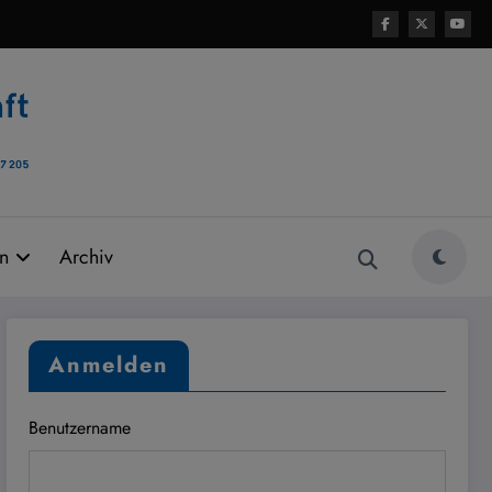
rn
Archiv
Anmelden
Benutzername