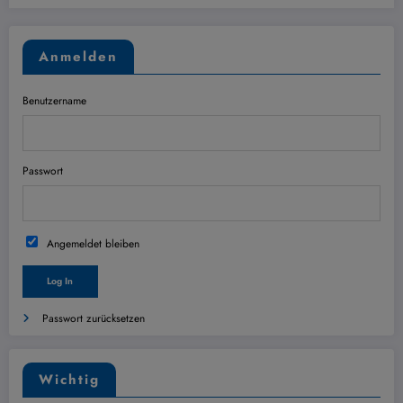
Anmelden
Benutzername
Passwort
Angemeldet bleiben
Passwort zurücksetzen
Wichtig