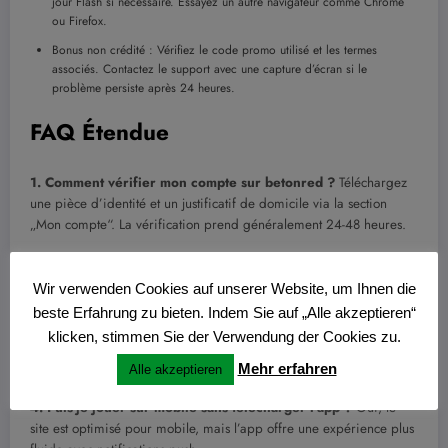
jour Flash si nécessaire. Essayez un autre navigateur comme Chrome
ou Firefox.
Bonus non crédité : Vérifiez le code promo utilisé et les termes
associés. Contactez le support avec une capture d’écran si le
problème persiste après 24 heures.
FAQ Étendue
1. Comment vérifier mon compte sur betonred ?
Téléchargez
une pièce d’identité et un justificatif de domicile via la section
„Mon compte“. La vérification prend généralement 24-48 heures.
2. Quels sont les temps de retrait moyens ?
Pour les e-wallets :
0-24 heures ; cartes : 1-3 jours ; virements bancaires : 3-5 jours.
Wir verwenden Cookies auf unserer Website, um Ihnen die
Betonred traite les demandes sous 24 heures après vérification.
beste Erfahrung zu bieten. Indem Sie auf „Alle akzeptieren“
klicken, stimmen Sie der Verwendung der Cookies zu.
3. Les bonus sont-ils cumulables ?
Non, sauf indication
contraire. Lisez les termes pour éviter la confiscation des gains.
Mehr erfahren
Alle akzeptieren
4. Puis-je jouer sur mobile sans télécharger l’app ?
Oui, le
site est optimisé pour mobile, mais l’app offre une expérience plus