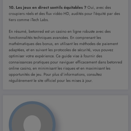
10. Les jeux en direct sont-ils équitables ?
Oui, avec des
croupiers réels et des flux vidéo HD, audités pour l’équité par des
tiers comme iTech Labs.
En résumé, betonred est un casino en ligne robuste avec des
fonctionnalités techniques avancées. En comprenant les
mathématiques des bonus, en utilisant les méthodes de paiement
adaptées, et en suivant les protocoles de sécurité, vous pouvez
optimiser votre expérience. Ce guide vise à fournir des
connaissances pratiques pour naviguer efficacement dans betonred
online casino, en minimisant les risques et en maximisant les
opportunités de jeu. Pour plus d’informations, consultez
régulièrement le site officiel pour les mises à jour.