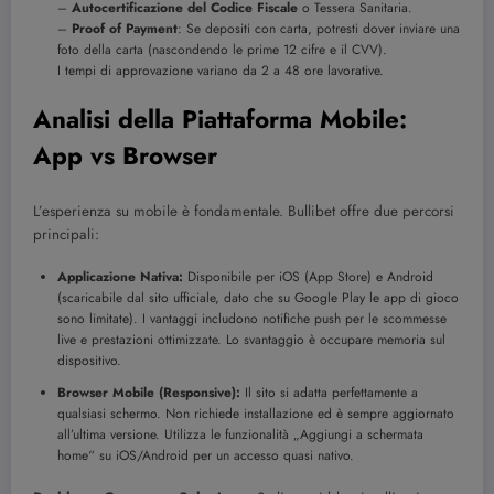
–
Autocertificazione del Codice Fiscale
o Tessera Sanitaria.
–
Proof of Payment
: Se depositi con carta, potresti dover inviare una
foto della carta (nascondendo le prime 12 cifre e il CVV).
I tempi di approvazione variano da 2 a 48 ore lavorative.
Analisi della Piattaforma Mobile:
App vs Browser
L’esperienza su mobile è fondamentale. Bullibet offre due percorsi
principali:
Applicazione Nativa:
Disponibile per iOS (App Store) e Android
(scaricabile dal sito ufficiale, dato che su Google Play le app di gioco
sono limitate). I vantaggi includono notifiche push per le scommesse
live e prestazioni ottimizzate. Lo svantaggio è occupare memoria sul
dispositivo.
Browser Mobile (Responsive):
Il sito si adatta perfettamente a
qualsiasi schermo. Non richiede installazione ed è sempre aggiornato
all’ultima versione. Utilizza le funzionalità „Aggiungi a schermata
home“ su iOS/Android per un accesso quasi nativo.