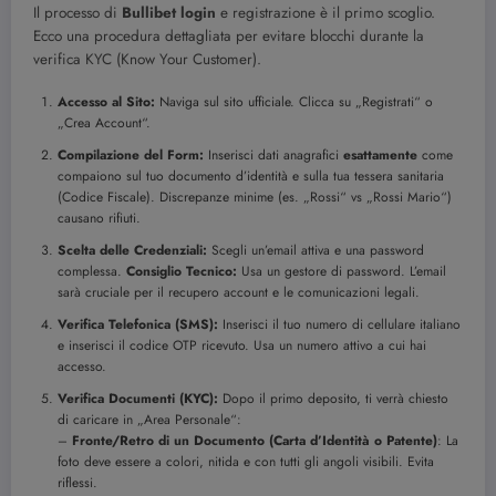
Il processo di
Bullibet login
e registrazione è il primo scoglio.
Ecco una procedura dettagliata per evitare blocchi durante la
verifica KYC (Know Your Customer).
Accesso al Sito:
Naviga sul sito ufficiale. Clicca su „Registrati“ o
„Crea Account“.
Compilazione del Form:
Inserisci dati anagrafici
esattamente
come
compaiono sul tuo documento d’identità e sulla tua tessera sanitaria
(Codice Fiscale). Discrepanze minime (es. „Rossi“ vs „Rossi Mario“)
causano rifiuti.
Scelta delle Credenziali:
Scegli un’email attiva e una password
complessa.
Consiglio Tecnico:
Usa un gestore di password. L’email
sarà cruciale per il recupero account e le comunicazioni legali.
Verifica Telefonica (SMS):
Inserisci il tuo numero di cellulare italiano
e inserisci il codice OTP ricevuto. Usa un numero attivo a cui hai
accesso.
Verifica Documenti (KYC):
Dopo il primo deposito, ti verrà chiesto
di caricare in „Area Personale“:
–
Fronte/Retro di un Documento (Carta d’Identità o Patente)
: La
foto deve essere a colori, nitida e con tutti gli angoli visibili. Evita
riflessi.