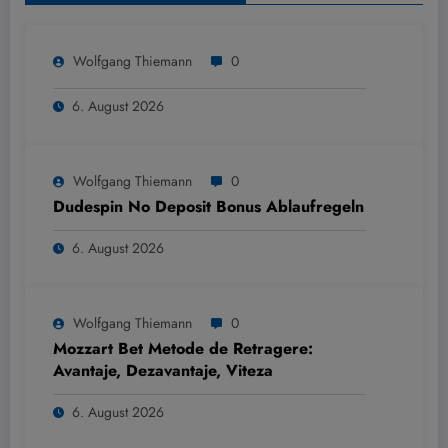
Wolfgang Thiemann
0
6. August 2026
Wolfgang Thiemann
0
Dudespin No Deposit Bonus Ablaufregeln
6. August 2026
Wolfgang Thiemann
0
Mozzart Bet Metode de Retragere:
Avantaje, Dezavantaje, Viteza
6. August 2026