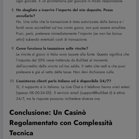
ogni giocata. È un promemoria per giocare in modo responsabile.
Ho sbagliato a inserire l’importo del mio deposito. Posso
annullarlo?
No. Una volta che la transazione è stata autorizzata dalla banca e i
fondi sono accreditati sul tuo conto gioco, non può essere annullata.
Puoi, però, prelevare immediatamente l’importo (se non hai bonus
attivi) subendo eventuali costi di transazione.
Come funziona la tassazione sulle vincite?
Le vincite al gioco in Italia sono tassate alla fonte. Questo significa che
l’imposta del 20% viene trattenuta da Bullibet al momento
dell’accredito della vincita sul tuo saldo. Il netto che vedi e che puoi
prelevare è già al netto delle tasse. Non devi dichiarare nulla.
L’assistenza clienti parla italiano ed è disponibile 24/7?
Sì, il supporto è in italiano. La Live Chat e il telefono hanno orari estesi
(spesso 08:00-24:00). Il servizio email (support@bullibet.it) è attivo
24/7, ma le risposte possono richiedere diverse ore.
Conclusione: Un Casinò
Regolamentato con Complessità
Tecnica