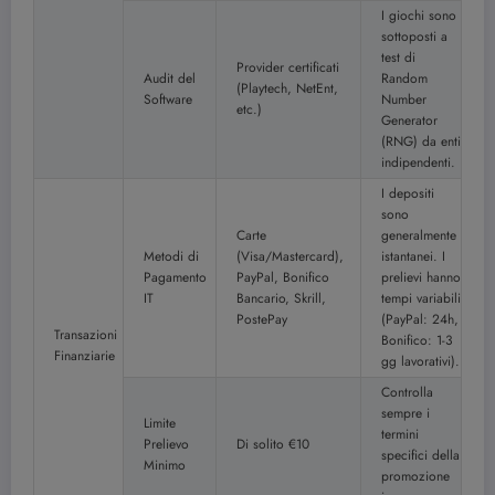
I giochi sono
sottoposti a
test di
Provider certificati
Audit del
Random
(Playtech, NetEnt,
Software
Number
etc.)
Generator
(RNG) da enti
indipendenti.
I depositi
sono
Carte
generalmente
Metodi di
(Visa/Mastercard),
istantanei. I
Pagamento
PayPal, Bonifico
prelievi hanno
IT
Bancario, Skrill,
tempi variabili
PostePay
(PayPal: 24h,
Transazioni
Bonifico: 1-3
Finanziarie
gg lavorativi).
Controlla
sempre i
Limite
termini
Prelievo
Di solito €10
specifici della
Minimo
promozione