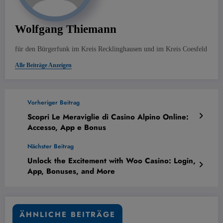
Wolfgang Thiemann
für den Bürgerfunk im Kreis Recklinghausen und im Kreis Coesfeld
Alle Beiträge Anzeigen
Vorheriger Beitrag
Scopri Le Meraviglie di Casino Alpino Online:
Accesso, App e Bonus
Nächster Beitrag
Unlock the Excitement with Woo Casino: Login,
App, Bonuses, and More
ÄHNLICHE BEITRÄGE