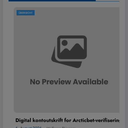
ÜBERSICHT
tskrift for Arcticbet-verifisering
Scadenza dei 
Sprecarli