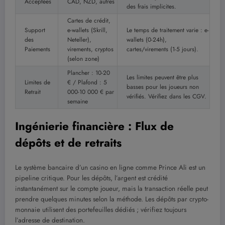
Acceptées
CAD, NZD, autres
des frais implicites.
Cartes de crédit,
Support
e-wallets (Skrill,
Le temps de traitement varie : e-
des
Neteller),
wallets (0-24h),
Paiements
virements, cryptos
cartes/virements (1-5 jours).
(selon zone)
Plancher : 10-20
Les limites peuvent être plus
Limites de
€ / Plafond : 5
basses pour les joueurs non
Retrait
000-10 000 € par
vérifiés. Vérifiez dans les CGV.
semaine
Ingénierie financière : Flux de
dépôts et de retraits
Le système bancaire d’un casino en ligne comme Prince Ali est un
pipeline critique. Pour les dépôts, l’argent est crédité
instantanément sur le compte joueur, mais la transaction réelle peut
prendre quelques minutes selon la méthode. Les dépôts par crypto-
monnaie utilisent des portefeuilles dédiés ; vérifiez toujours
l’adresse de destination.