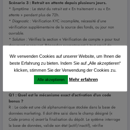
Scénario 3 : Retrait en attente depuis plusieurs jours.
*
Symptôme :
Le statut du retrait est « En traitement » ou « En
attente » pendant plus de 72h.
*
Diagnostic :
Vérification KYC incomplète, nécessité d’une
vérification supplémentaire de la source des fonds, ou jour non
ouvrable.
*
Solution :
Vérifiez la section « Vérification de compte » pour tout
document manquant. Répondez promptement à tout email de
demande d’information supplémentaire. Consultez les CGV pour
Wir verwenden Cookies auf unserer Website, um Ihnen die
les délais de traitement officiels.
beste Erfahrung zu bieten. Indem Sie auf „Alle akzeptieren“
FAQ Technique Étendue (8-10
klicken, stimmen Sie der Verwendung der Cookies zu.
Questions)
Mehr erfahren
Alle akzeptieren
Q1 : Quel est le mécanisme exact d’activation d’un code
bonus ?
R : Le code est une clé alphanumérique stockée dans la base de
données marketing. Il doit être saisi dans le champ désigné («
Code promo »)
avant
la finalisation du dépôt. Le système interroge
la base de données, valide son état (actif/inactif), vérifie