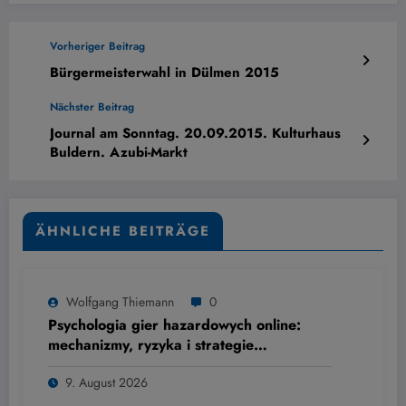
Vorheriger Beitrag
Bürgermeisterwahl in Dülmen 2015
Nächster Beitrag
Journal am Sonntag. 20.09.2015. Kulturhaus
Buldern. Azubi-Markt
ÄHNLICHE BEITRÄGE
Wolfgang Thiemann
0
Psychologia gier hazardowych online:
mechanizmy, ryzyka i strategie
ograniczania szkód
9. August 2026