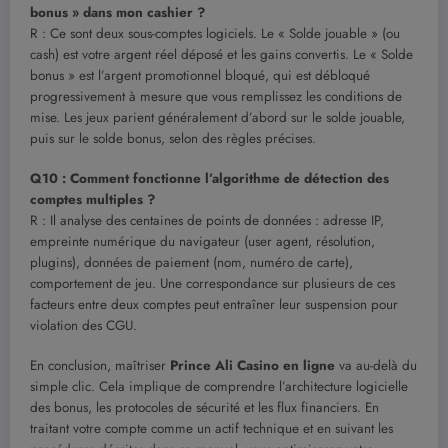
bonus » dans mon cashier ?
R : Ce sont deux sous-comptes logiciels. Le « Solde jouable » (ou
cash) est votre argent réel déposé et les gains convertis. Le « Solde
bonus » est l’argent promotionnel bloqué, qui est débloqué
progressivement à mesure que vous remplissez les conditions de
mise. Les jeux parient généralement d’abord sur le solde jouable,
puis sur le solde bonus, selon des règles précises.
Q10 : Comment fonctionne l’algorithme de détection des
comptes multiples ?
R : Il analyse des centaines de points de données : adresse IP,
empreinte numérique du navigateur (user agent, résolution,
plugins), données de paiement (nom, numéro de carte),
comportement de jeu. Une correspondance sur plusieurs de ces
facteurs entre deux comptes peut entraîner leur suspension pour
violation des CGU.
En conclusion, maîtriser
Prince Ali Casino en ligne
va au-delà du
simple clic. Cela implique de comprendre l’architecture logicielle
des bonus, les protocoles de sécurité et les flux financiers. En
traitant votre compte comme un actif technique et en suivant les