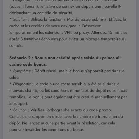
(souvent l’email), tentative de connexion depuis une nouvelle IP
déclenchant un contrôle de sécurité.
*
Solution :
Utilisez la fonction « Mot de passe oublié ». Effacez le
cache et les cookies de votre navigateur. Désactivez
temporairement les extensions VPN ou proxy. Attendez 15 minutes
après 3 tentatives échouées pour éviter un blocage temporaire du
compte.
Scénario 2 : Bonus non crédité après saisie du
prince ali
casino code bonus
.
*
Symptôme :
Dépôt réussi, mais le bonus n’apparaît pas dans le
solde.
*
Diagnostic :
Le code a une casse sensible, a été saisi dans le
mauvais champ, ou les conditions minimales de dépôt ne sont pas
remplies. Le bonus peut également être crédité manuellement par
le support.
*
Solution :
Vérifiez l’orthographe exacte du code promo.
Contactez le support en direct avec le numéro de transaction du
dépôt. Ne lancez aucune partie avant la résolution, car cela
pourrait invalider les conditions du bonus.