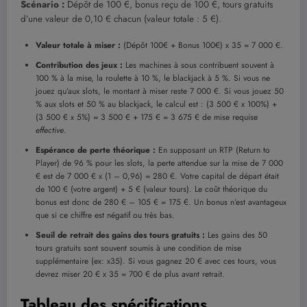
Scénario :
Dépôt de 100 €, bonus reçu de 100 €, tours gratuits
d’une valeur de 0,10 € chacun (valeur totale : 5 €).
Valeur totale à miser :
(Dépôt 100€ + Bonus 100€) x 35 = 7 000 €.
Contribution des jeux :
Les machines à sous contribuent souvent à
100 % à la mise, la roulette à 10 %, le blackjack à 5 %. Si vous ne
jouez qu’aux slots, le montant à miser reste 7 000 €. Si vous jouez 50
% aux slots et 50 % au blackjack, le calcul est : (3 500 € x 100%) +
(3 500 € x 5%) = 3 500 € + 175 € = 3 675 € de mise requise
effective
.
Espérance de perte théorique :
En supposant un RTP (Return to
Player) de 96 % pour les slots, la perte attendue sur la mise de 7 000
€ est de 7 000 € x (1 – 0,96) = 280 €. Votre capital de départ était
de 100 € (votre argent) + 5 € (valeur tours). Le coût théorique du
bonus est donc de 280 € – 105 € = 175 €. Un bonus n’est avantageux
que si ce chiffre est négatif ou très bas.
Seuil de retrait des gains des tours gratuits :
Les gains des 50
tours gratuits sont souvent soumis à une condition de mise
supplémentaire (ex: x35). Si vous gagnez 20 € avec ces tours, vous
devrez miser 20 € x 35 = 700 € de plus avant retrait.
Tableau des spécifications