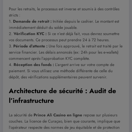
Pour les retraits, le processus est inverse et soumis à des contrôles
stricts :
1.
Demande de retrait :
Initiée depuis le cashier. Le montant est
immédiatement déduit du solde jouable.
2.
Vérification KYC :
Si ce n’est déjà fait, vous devrez soumettre
vos documents. Ce processus peut prendre 24 à 72 heures.
3.
Période d’attente :
Une fois approuvé, le retrait est traité par le
service financier. Les délais annoncés (ex: 24h pour les e-wallets)
commencent
après
l’approbation KYC complète.
4.
Réception des fonds :
L’argent arrive sur votre compte de
paiement. Si vous utilisez une méthode différente de celle du
dépôt, des vérifications supplémentaires peuvent survenir.
Architecture de sécurité : Audit de
l’infrastructure
La sécurité de
Prince Ali Casino en ligne
repose sur plusieurs
couches. La licence de Curaçao, bien que courante, implique que
l’opérateur respecte des normes de jeu équitable et de protection