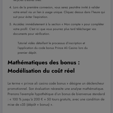
recyclés d’autres sites.
Lors de la première connexion, vous serez peut-être invité à valider
votre email via un lien à usage unique. Cliquez dessus dans l’heure qui
suit pour éviter l’expiration.
Accédez immédiatement à la section « Mon compte » pour compléter
votre profil. C’est ici que vous pourrez plus tard télécharger vos
documents pour vérification.
Tutoriel vidéo détaillant le processus d’inscription et
l’application du code bonus Prince Ali Casino lors du
premier dépôt.
Mathématiques des bonus :
Modélisation du coût réel
Le terme « prince ali casino code bonus » désigne un déclencheur
promotionnel. Son évaluation nécessite une analyse mathématique.
Prenons l’exemple hypothétique d’un bonus de bienvenue standard
: « 100 % jusqu’à 200 € + 50 tours gratuits, avec une condition de
mise de x35 (dépôt + bonus) ».