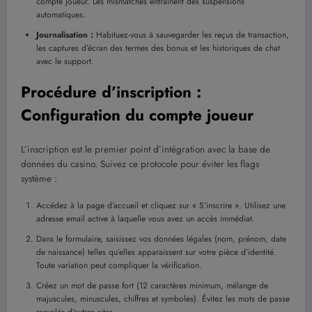
compte joueur. Les mismatches entraînent des suspensions
automatiques.
Journalisation :
Habituez-vous à sauvegarder les reçus de transaction,
les captures d’écran des termes des bonus et les historiques de chat
avec le support.
Procédure d’inscription :
Configuration du compte joueur
L’inscription est le premier point d’intégration avec la base de
données du casino. Suivez ce protocole pour éviter les flags
système :
Accédez à la page d’accueil et cliquez sur « S’inscrire ». Utilisez une
adresse email active à laquelle vous avez un accès immédiat.
Dans le formulaire, saisissez vos données légales (nom, prénom, date
de naissance) telles qu’elles apparaissent sur votre pièce d’identité.
Toute variation peut compliquer la vérification.
Créez un mot de passe fort (12 caractères minimum, mélange de
majuscules, minuscules, chiffres et symboles). Évitez les mots de passe