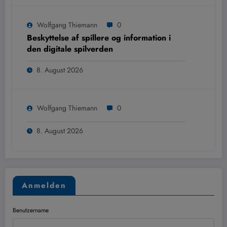
Wolfgang Thiemann
0
Beskyttelse af spillere og information i
den digitale spilverden
8. August 2026
Wolfgang Thiemann
0
8. August 2026
Anmelden
Benutzername