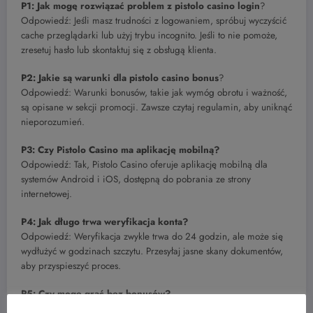
P1: Jak mogę rozwiązać problem z
pistolo casino login
?
Odpowiedź: Jeśli masz trudności z logowaniem, spróbuj wyczyścić
cache przeglądarki lub użyj trybu incognito. Jeśli to nie pomoże,
zresetuj hasło lub skontaktuj się z obsługą klienta.
P2: Jakie są warunki dla
pistolo casino bonus
?
Odpowiedź: Warunki bonusów, takie jak wymóg obrotu i ważność,
są opisane w sekcji promocji. Zawsze czytaj regulamin, aby uniknąć
nieporozumień.
P3: Czy Pistolo Casino ma aplikację mobilną?
Odpowiedź: Tak, Pistolo Casino oferuje aplikację mobilną dla
systemów Android i iOS, dostępną do pobrania ze strony
internetowej.
P4: Jak długo trwa weryfikacja konta?
Odpowiedź: Weryfikacja zwykle trwa do 24 godzin, ale może się
wydłużyć w godzinach szczytu. Przesyłaj jasne skany dokumentów,
aby przyspieszyć proces.
P5: Czy mogę grać bez bonusów?
Odpowiedź: Tak, możesz zrezygnować z bonusów podczas