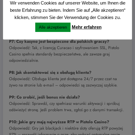
Wir verwenden Cookies auf unserer Website, um Ihnen die
rejestracji lub wpłaty, co może uprościć wymagania obrotu.
beste Erfahrung zu bieten. Indem Sie auf „Alle akzeptieren“
P6: Jakie metody płatności są dostępne?
klicken, stimmen Sie der Verwendung der Cookies zu.
Odpowiedź: Pistolo Casino obsługuje BLIK, Przelewy24, karty
Mehr erfahren
Alle akzeptieren
kredytowe/debetowe oraz kryptowaluty jak Bitcoin.
P7: Czy kasyno jest bezpieczne dla polskich graczy?
Odpowiedź: Tak, z licencją Curacao i szyfrowaniem SSL, Pistolo
Casino spełnia standardy bezpieczeństwa, ale zawsze graj
odpowiedzialnie.
P8: Jak skontaktować się z obsługą klienta?
Odpowiedź: Obsługa klienta jest dostępna 24/7 przez czat na
żywo na stronie lub e-mail – odpowiedzi są zazwyczaj szybkie.
P9: Co zrobić, jeśli bonus nie działa?
Odpowiedź: Sprawdź, czy spełniasz warunki aktywacji i spróbuj
odświeżyć stronę. Jeśli problem trwa, zgłoś go z danymi transakcji.
P10: Jakie gry mają najwyższe RTP w Pistolo Casino?
Odpowiedź: Gry jak blackjack i niektóre sloty oferują RTP powyżej
97% – sprawdź informacje o grze, aby wybrać optymalne opcje.