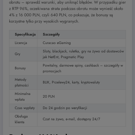
obrotu – sprawdź warunki, aby uniknąć błędów. W przypadku gier
z RTP 96%, oczekiwana strata podczas obrotu może wynieść około
4% z 16 000 PLN, czyli 640 PLN, co pokazuje, że bonusy są
korzystne tylko przy wysokich wygranych.
Specyfikacja
Szczegóły
Licencja
Curacao eGaming
Sloty, blackjack, ruletka, gry na żywo od dostawców
Gry
jak NetEnt, Pragmatic Play
Powitalny, darmowe spiny, cashback – szczegóły w
Bonusy
promocjach
Metody
BLIK, Przelewy24, karty, kryptowaluty
płatności
Minimalna
20 PLN
wpłata
Czas wypłaty
Do 24 godzin po weryfikacji
Obsługa
Czat na żywo, e-mail, dostępny 24/7
klienta