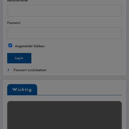
Benutzername
Passwort
Angemeldet bleiben
Passwort zurücksetzen
Wichtig