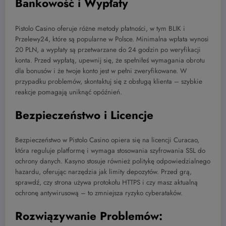
Bankowość i Wypłaty
Pistolo Casino oferuje różne metody płatności, w tym BLIK i
Przelewy24, które są popularne w Polsce. Minimalna wpłata wynosi
20 PLN, a wypłaty są przetwarzane do 24 godzin po weryfikacji
konta. Przed wypłatą, upewnij się, że spełniłeś wymagania obrotu
dla bonusów i że twoje konto jest w pełni zweryfikowane. W
przypadku problemów, skontaktuj się z obsługą klienta – szybkie
reakcje pomagają uniknąć opóźnień.
Bezpieczeństwo i Licencje
Bezpieczeństwo w Pistolo Casino opiera się na licencji Curacao,
która reguluje platformę i wymaga stosowania szyfrowania SSL do
ochrony danych. Kasyno stosuje również politykę odpowiedzialnego
hazardu, oferując narzędzia jak limity depozytów. Przed grą,
sprawdź, czy strona używa protokołu HTTPS i czy masz aktualną
ochronę antywirusową – to zmniejsza ryzyko cyberataków.
Rozwiązywanie Problemów: