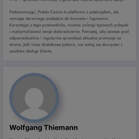
Podsumowując, Pistolo Casino to platforma z potencjałem, ale
wymaga starannego podejścia do bonusów i logowania.
Korzystając z tego przewodnika, możesz uniknąć typowych pułapek
i maksymalizować swoje doświadczenie. Pamiętaj, aby zawsze grać
odpowiedzialnie i regularnie sprawdzać aktualne promocje na
stronie. Jeśli masz dodatkowe pytania, nie wahaj się skorzystać z
zasobów obsługi klienta.
Wolfgang Thiemann