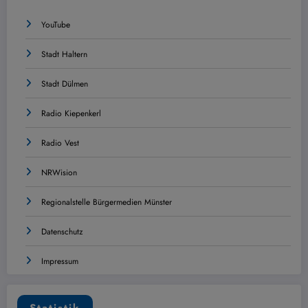
YouTube
Stadt Haltern
Stadt Dülmen
Radio Kiepenkerl
Radio Vest
NRWision
Regionalstelle Bürgermedien Münster
Datenschutz
Impressum
Statistik