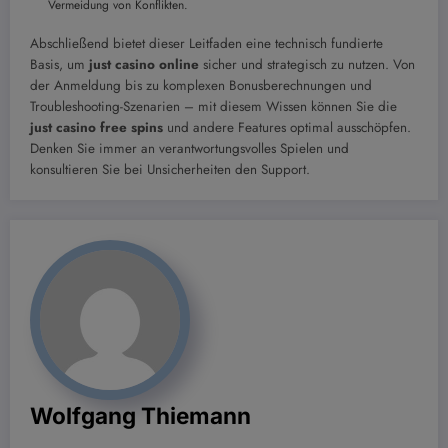
Vermeidung von Konflikten.
Abschließend bietet dieser Leitfaden eine technisch fundierte
Basis, um
just casino online
sicher und strategisch zu nutzen. Von
der Anmeldung bis zu komplexen Bonusberechnungen und
Troubleshooting-Szenarien – mit diesem Wissen können Sie die
just casino free spins
und andere Features optimal ausschöpfen.
Denken Sie immer an verantwortungsvolles Spielen und
konsultieren Sie bei Unsicherheiten den Support.
Wolfgang Thiemann