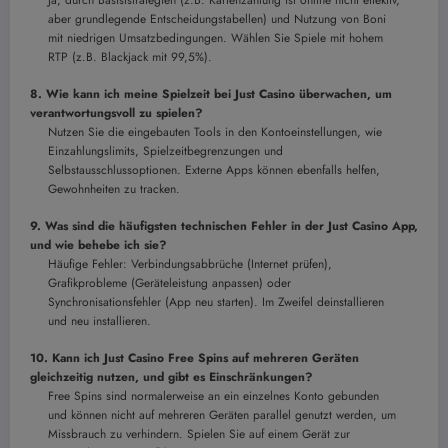
aber grundlegende Entscheidungstabellen) und Nutzung von Boni
mit niedrigen Umsatzbedingungen. Wählen Sie Spiele mit hohem
RTP (z.B. Blackjack mit 99,5%).
8. Wie kann ich meine Spielzeit bei Just Casino überwachen, um
verantwortungsvoll zu spielen?
Nutzen Sie die eingebauten Tools in den Kontoeinstellungen, wie
Einzahlungslimits, Spielzeitbegrenzungen und
Selbstausschlussoptionen. Externe Apps können ebenfalls helfen,
Gewohnheiten zu tracken.
9. Was sind die häufigsten technischen Fehler in der Just Casino App,
und wie behebe ich sie?
Häufige Fehler: Verbindungsabbrüche (Internet prüfen),
Grafikprobleme (Geräteleistung anpassen) oder
Synchronisationsfehler (App neu starten). Im Zweifel deinstallieren
und neu installieren.
10. Kann ich Just Casino Free Spins auf mehreren Geräten
gleichzeitig nutzen, und gibt es Einschränkungen?
Free Spins sind normalerweise an ein einzelnes Konto gebunden
und können nicht auf mehreren Geräten parallel genutzt werden, um
Missbrauch zu verhindern. Spielen Sie auf einem Gerät zur