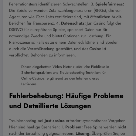
Penetrationstests identifizieren Schwachstellen. 3.
Spielefairness:
Die Spiele verwenden Zufallszahlengeneratoren (RNGs), die von
Agenturen wie iTech Labs zertifiziert sind, mit öffentlichen Audit-
Berichten für Transparenz. 4.
Datenschutz:
Just Casino folgt der
DSGVO für europäische Spieler, speichert Daten nur für
notwendige Zwecke und bietet Optionen zur Löschung. Ein
Risikoszenario: Falls es zu einem Datenleck käme, sind Spieler
durch die Verschlüsselung geschützt, und das Casino ist
verpflichtet, Behörden zu informieren.
Dieses eingebettete Video bietet zusätzliche Einblicke in
Sicherheitspraktiken und Troubleshooting-Techniken für
Online-Casinos, ergänzend zu den Inhalten dieses
Leitfadens.
Fehlerbehebung: Häufige Probleme
und Detaillierte Lösungen
Troubleshooting bei
just casino
erfordert systematisches Vorgehen.
Hier sind häufige Szenarien: 1.
Problem:
Free Spins werden nicht
nach der Einzahlung gutgeschrieben.
Lösung:
Überprüfen Sie, ob