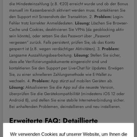
die Mindesteinzahlung (z.B. €20) erreicht wurde und ob der Bonus
manuell im Kassenbereich aktiviert werden muss. Kontaktieren Sie
den Support mit Screenshots der Transaktion. 2.
Problem:
Login-
Fehler trotz korrekter Anmeldedaten.
Lösung:
Löschen Sie Browser-
Cache und Cookies, deaktivieren Sie VPNs (da geoblocking aktiv
sein könnte), oder setzen Sie das Passwort über „Passwort
vergessen“ zurück. Falls persistent, prüfen Sie, ob das Konto
gesperrt ist (z.B. wegen verdächtiger Aktivitäten). 3.
Problem:
Langsame Auszahlungsbearbeitung.
Lösung:
Stellen Sie sicher,
dass alle Verifizierungsdokumente eingereicht sind und
kontaktieren Sie den Support per Live-Chat für Updates. Erwägen
Sie, zu einer schnelleren Zahlungsmethode wie E-Wallet zu
wechseln. 4.
Problem:
App stürzt auf mobilen Geräten ab.
Lösung:
Aktualisieren Sie die App auf die neueste Version,
überprüfen Sie die Gerätekompatibilität (mindestens iOS 12 oder
Android 8), und stellen Sie eine stabile Internetverbindung sicher.
Bei anhaltenden Problemen, deinstallieren und neu installieren.
Erweiterte FAQ: Detaillierte
Antworten auf Technische Fragen
Wir verwenden Cookies auf unserer Website, um Ihnen die