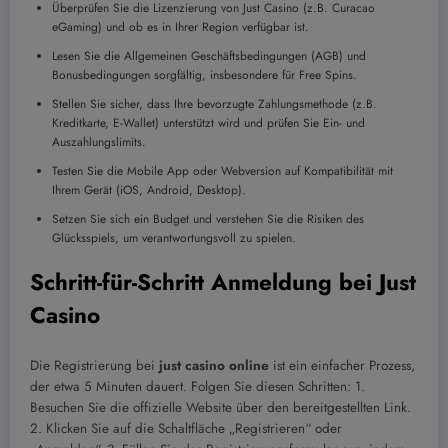
Überprüfen Sie die Lizenzierung von Just Casino (z.B. Curacao
eGaming) und ob es in Ihrer Region verfügbar ist.
Lesen Sie die Allgemeinen Geschäftsbedingungen (AGB) und
Bonusbedingungen sorgfältig, insbesondere für Free Spins.
Stellen Sie sicher, dass Ihre bevorzugte Zahlungsmethode (z.B.
Kreditkarte, E-Wallet) unterstützt wird und prüfen Sie Ein- und
Auszahlungslimits.
Testen Sie die Mobile App oder Webversion auf Kompatibilität mit
Ihrem Gerät (iOS, Android, Desktop).
Setzen Sie sich ein Budget und verstehen Sie die Risiken des
Glücksspiels, um verantwortungsvoll zu spielen.
Schritt-für-Schritt Anmeldung bei Just
Casino
Die Registrierung bei
just casino online
ist ein einfacher Prozess,
der etwa 5 Minuten dauert. Folgen Sie diesen Schritten: 1.
Besuchen Sie die offizielle Website über den bereitgestellten Link.
2. Klicken Sie auf die Schaltfläche „Registrieren“ oder