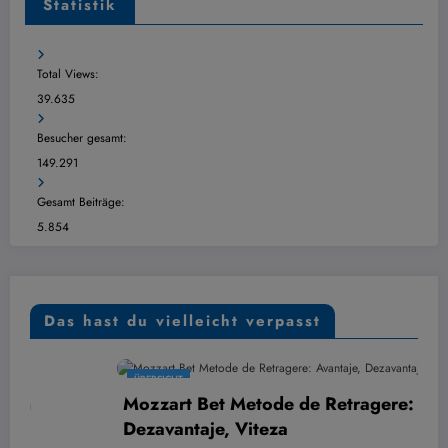
Statistik
Total Views:
39.635
Besucher gesamt:
149.291
Gesamt Beiträge:
5.854
Das hast du vielleicht verpasst
ÜBERSICHT
Mozzart Bet Metode de Retragere: Avantaje,
Dezavantaje, Viteza