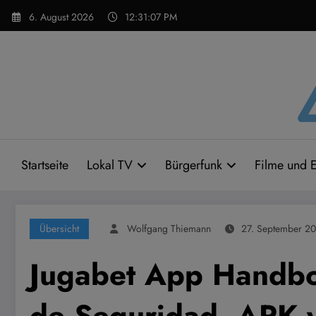
Zum
6. August 2026
12:31:09 PM
Inhalt
springen
Startseite
Lokal TV
Bürgerfunk
Filme und E
Übersicht
Wolfgang Thiemann
27. September 2
Jugabet App Handbo
de Seguridad, APK y