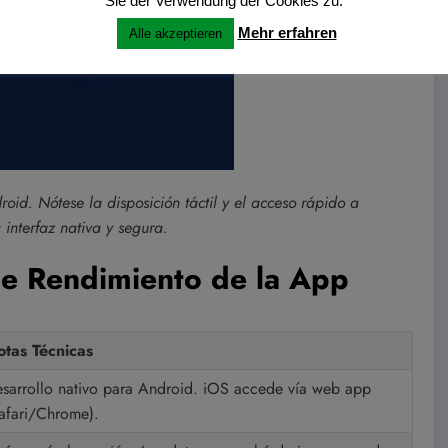
Sie der Verwendung der Cookies zu.
Mehr erfahren
Alle akzeptieren
oid. Nótese la disposición táctil y el acceso rápido a
 interfaz nativa y segura.
 de Rendimiento de la App
tas Técnicas
sarrollo nativo para Android. iOS accede vía web app
afari/Chrome).