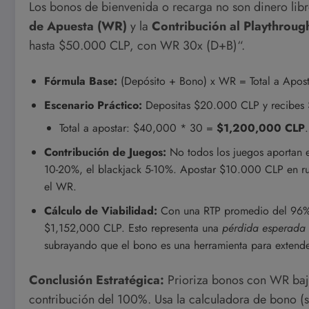
Los bonos de bienvenida o recarga no son dinero libre
de Apuesta (WR)
y la
Contribución al Playthroug
hasta $50.000 CLP, con WR 30x (D+B)“.
Fórmula Base:
(Depósito + Bono) x WR = Total a Aposta
Escenario Práctico:
Depositas $20.000 CLP y recibes
Total a apostar: $40,000 * 30 =
$1,200,000 CLP
.
Contribución de Juegos:
No todos los juegos aportan e
10-20%, el blackjack 5-10%. Apostar $10.000 CLP en ru
el WR.
Cálculo de Viabilidad:
Con una RTP promedio del 96%,
$1,152,000 CLP. Esto representa una
pérdida esperada
subrayando que el bono es una herramienta para extender
Conclusión Estratégica:
Prioriza bonos con WR bajos
contribución del 100%. Usa la calculadora de bono (si