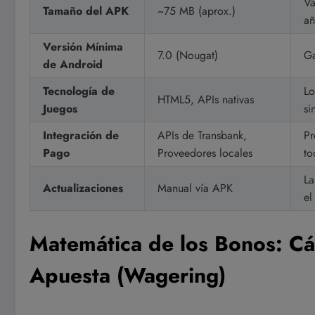
Va
Tamaño del APK
~75 MB (aprox.)
añ
Versión Mínima
7.0 (Nougat)
Ga
de Android
Tecnología de
Lo
HTML5, APIs nativas
Juegos
si
Integración de
APIs de Transbank,
Pr
Pago
Proveedores locales
to
La
Actualizaciones
Manual vía APK
el
Matemática de los Bonos: Cál
Apuesta (Wagering)