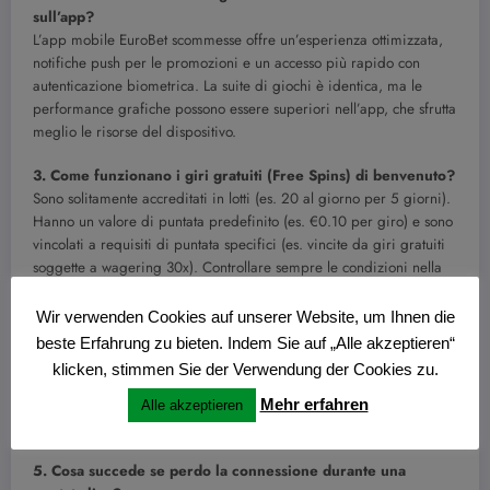
sull’app?
L’app mobile EuroBet scommesse offre un’esperienza ottimizzata,
notifiche push per le promozioni e un accesso più rapido con
autenticazione biometrica. La suite di giochi è identica, ma le
performance grafiche possono essere superiori nell’app, che sfrutta
meglio le risorse del dispositivo.
3. Come funzionano i giri gratuiti (Free Spins) di benvenuto?
Sono solitamente accreditati in lotti (es. 20 al giorno per 5 giorni).
Hanno un valore di puntata predefinito (es. €0.10 per giro) e sono
vincolati a requisiti di puntata specifici (es. vincite da giri gratuiti
soggette a wagering 30x). Controllare sempre le condizioni nella
sezione „Promozioni“.
Wir verwenden Cookies auf unserer Website, um Ihnen die
4. Posso impostare limiti di deposito temporanei?
beste Erfahrung zu bieten. Indem Sie auf „Alle akzeptieren“
Sì. Nell’area „Gioco Responsabile“ del tuo account personale, puoi
klicken, stimmen Sie der Verwendung der Cookies zu.
impostare limiti di deposito giornalieri, settimanali o mensili.
Questi limiti, una volta attivati, non possono essere modificati al
Mehr erfahren
Alle akzeptieren
rialzo prima della scadenza del periodo scelto (raffreddamento).
5. Cosa succede se perdo la connessione durante una