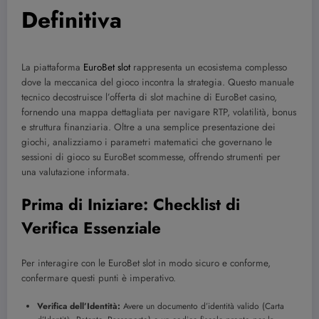
Definitiva
La piattaforma
EuroBet slot
rappresenta un ecosistema complesso
dove la meccanica del gioco incontra la strategia. Questo manuale
tecnico decostruisce l’offerta di slot machine di EuroBet casino,
fornendo una mappa dettagliata per navigare RTP, volatilità, bonus
e struttura finanziaria. Oltre a una semplice presentazione dei
giochi, analizziamo i parametri matematici che governano le
sessioni di gioco su EuroBet scommesse, offrendo strumenti per
una valutazione informata.
Prima di Iniziare: Checklist di
Verifica Essenziale
Per interagire con le EuroBet slot in modo sicuro e conforme,
confermare questi punti è imperativo.
Verifica dell’Identità:
Avere un documento d’identità valido (Carta