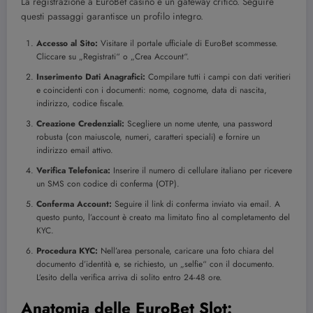
La registrazione a EuroBet casino è un gateway critico. Seguire
questi passaggi garantisce un profilo integro.
Accesso al Sito:
Visitare il portale ufficiale di EuroBet scommesse.
Cliccare su „Registrati“ o „Crea Account“.
Inserimento Dati Anagrafici:
Compilare tutti i campi con dati veritieri
e coincidenti con i documenti: nome, cognome, data di nascita,
indirizzo, codice fiscale.
Creazione Credenziali:
Scegliere un nome utente, una password
robusta (con maiuscole, numeri, caratteri speciali) e fornire un
indirizzo email attivo.
Verifica Telefonica:
Inserire il numero di cellulare italiano per ricevere
un SMS con codice di conferma (OTP).
Conferma Account:
Seguire il link di conferma inviato via email. A
questo punto, l’account è creato ma limitato fino al completamento del
KYC.
Procedura KYC:
Nell’area personale, caricare una foto chiara del
documento d’identità e, se richiesto, un „selfie“ con il documento.
L’esito della verifica arriva di solito entro 24-48 ore.
Anatomia delle EuroBet Slot: