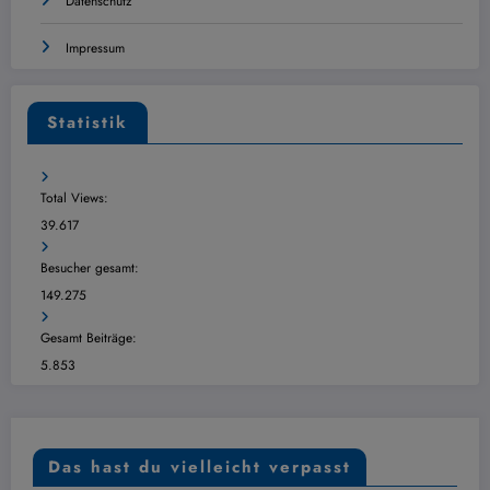
Datenschutz
Impressum
Statistik
Total Views:
39.617
Besucher gesamt:
149.275
Gesamt Beiträge:
5.853
Das hast du vielleicht verpasst