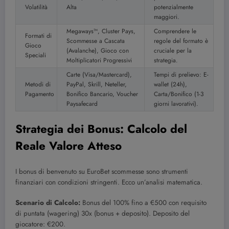
Volatilità
Alta
potenzialmente
maggiori.
Megaways™, Cluster Pays,
Comprendere le
Formati di
Scommesse a Cascata
regole del formato è
Gioco
(Avalanche), Gioco con
cruciale per la
Speciali
Moltiplicatori Progressivi
strategia.
Carte (Visa/Mastercard),
Tempi di prelievo: E-
Metodi di
PayPal, Skrill, Neteller,
wallet (24h),
Pagamento
Bonifico Bancario, Voucher
Carta/Bonifico (1-3
Paysafecard
giorni lavorativi).
Strategia dei Bonus: Calcolo del
Reale Valore Atteso
I bonus di benvenuto su EuroBet scommesse sono strumenti
finanziari con condizioni stringenti. Ecco un’analisi matematica.
Scenario di Calcolo:
Bonus del 100% fino a €500 con requisito
di puntata (wagering) 30x (bonus + deposito). Deposito del
giocatore: €200.