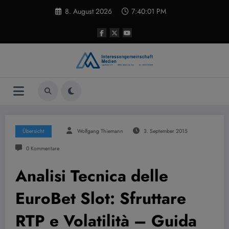
Zum
8. August 2026
7:40:02 PM
Inhalt
springen
Übersicht
Wolfgang Thiemann
3. September 2015
0 Kommentare
Analisi Tecnica delle
EuroBet Slot: Sfruttare
RTP e Volatilità – Guida