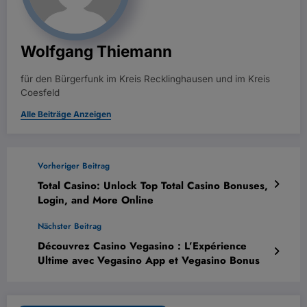
Wolfgang Thiemann
für den Bürgerfunk im Kreis Recklinghausen und im Kreis
Coesfeld
Alle Beiträge Anzeigen
Vorheriger Beitrag
Total Casino: Unlock Top Total Casino Bonuses,
Login, and More Online
Nächster Beitrag
Découvrez Casino Vegasino : L’Expérience
Ultime avec Vegasino App et Vegasino Bonus