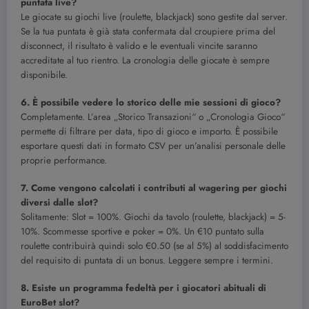
puntata live?
Le giocate su giochi live (roulette, blackjack) sono gestite dal server.
Se la tua puntata è già stata confermata dal croupiere prima del
disconnect, il risultato è valido e le eventuali vincite saranno
accreditate al tuo rientro. La cronologia delle giocate è sempre
disponibile.
6. È possibile vedere lo storico delle mie sessioni di gioco?
Completamente. L’area „Storico Transazioni“ o „Cronologia Gioco“
permette di filtrare per data, tipo di gioco e importo. È possibile
esportare questi dati in formato CSV per un’analisi personale delle
proprie performance.
7. Come vengono calcolati i contributi al wagering per giochi
diversi dalle slot?
Solitamente: Slot = 100%. Giochi da tavolo (roulette, blackjack) = 5-
10%. Scommesse sportive e poker = 0%. Un €10 puntato sulla
roulette contribuirà quindi solo €0.50 (se al 5%) al soddisfacimento
del requisito di puntata di un bonus. Leggere sempre i termini.
8. Esiste un programma fedeltà per i giocatori abituali di
EuroBet slot?