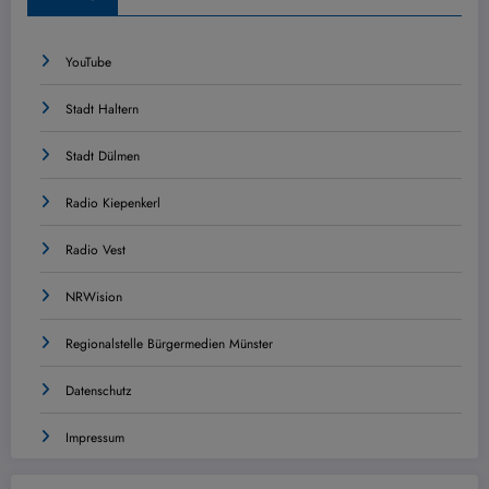
YouTube
Stadt Haltern
Stadt Dülmen
Radio Kiepenkerl
Radio Vest
NRWision
Regionalstelle Bürgermedien Münster
Datenschutz
Impressum