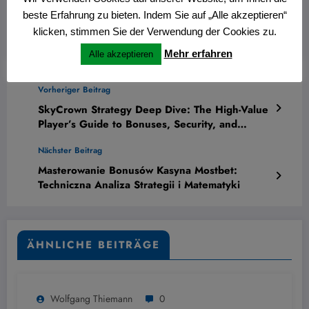
für den Bürgerfunk im Kreis Recklinghausen und im Kreis
beste Erfahrung zu bieten. Indem Sie auf „Alle akzeptieren“
Coesfeld
klicken, stimmen Sie der Verwendung der Cookies zu.
Alle Beiträge Anzeigen
Mehr erfahren
Alle akzeptieren
Vorheriger Beitrag
SkyCrown Strategy Deep Dive: The High-Value
Player’s Guide to Bonuses, Security, and
Troubleshooting
Nächster Beitrag
Masterowanie Bonusów Kasyna Mostbet:
Techniczna Analiza Strategii i Matematyki
ÄHNLICHE BEITRÄGE
Wolfgang Thiemann
0