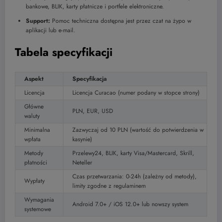
bankowe, BLIK, karty płatnicze i portfele elektroniczne.
Support:
Pomoc techniczna dostępna jest przez czat na żypo w
aplikacji lub e-mail.
Tabela specyfikacji
Aspekt
Specyfikacja
Licencja
Licencja Curacao (numer podany w stopce strony)
Główne
PLN, EUR, USD
waluty
Minimalna
Zazwyczaj od 10 PLN (wartość do potwierdzenia w
wpłata
kasynie)
Metody
Przelewy24, BLIK, karty Visa/Mastercard, Skrill,
płatności
Neteller
Czas przetwarzania: 0-24h (zależny od metody),
Wypłaty
limity zgodne z regulaminem
Wymagania
Android 7.0+ / iOS 12.0+ lub nowszy system
systemowe