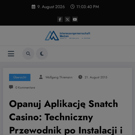
Zum
9. August 2026
11:03:40 PM
Inhalt
springen
Übersicht
Wolfgang Thiemann
21. August 2015
0 Kommentare
Opanuj Aplikację Snatch
Casino: Techniczny
Przewodnik po Instalacji i