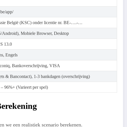
.be/app/
ie België (KSC) onder licentie nr. BE-….-…
S/Android), Mobiele Browser, Desktop
OS 13.0
ns, Engels
coniq, Bankoverschrijving, VISA
ets & Bancontact), 1-3 bankdagen (overschrijving)
 96%+ (Varieert per spel)
Berekening
en we een realistiek scenario berekenen.