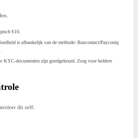
den.
ypisch €10.
Snelheid is afhankelijk van de methode: Bancontact/Payconiq
.
t je KYC-documenten zijn goedgekeurd. Zorg voor heldere
trole
roleer dit zelf: