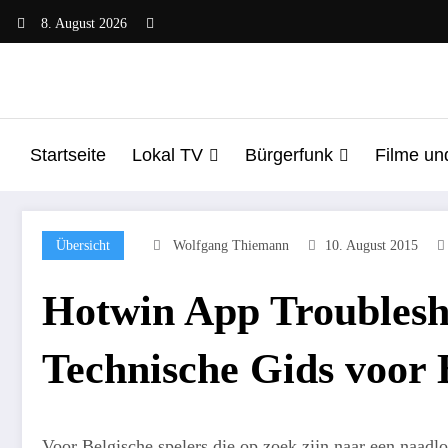
Zum
8. August 2026
Inhalt
springen
Startseite
Lokal TV
Bürgerfunk
Filme un
Übersicht
Wolfgang Thiemann
10. August 2015
Hotwin App Troublesho
Technische Gids voor 
Voor Belgische spelers die op zoek zijn naar een naadl