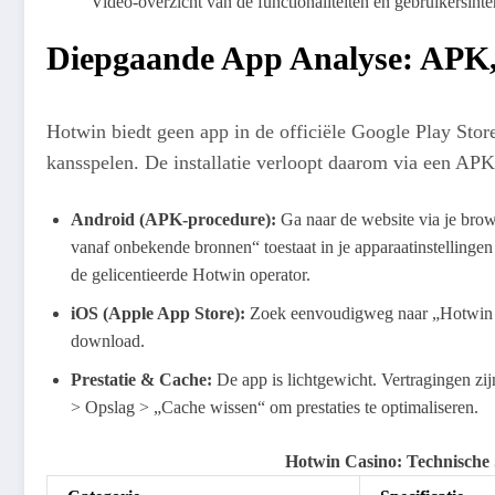
Video-overzicht van de functionaliteiten en gebruikersint
Diepgaande App Analyse: APK, 
Hotwin biedt geen app in de officiële Google Play St
kansspelen. De installatie verloopt daarom via een APK
Android (APK-procedure):
Ga naar de website via je brow
vanaf onbekende bronnen“ toestaat in je apparaatinstellingen
de gelicentieerde Hotwin operator.
iOS (Apple App Store):
Zoek eenvoudigweg naar „Hotwin Ca
download.
Prestatie & Cache:
De app is lichtgewicht. Vertragingen zij
> Opslag > „Cache wissen“ om prestaties te optimaliseren.
Hotwin Casino: Technische 