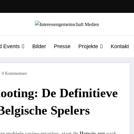
d Events
Bilder
Presse
Projekte
Kontakt
0 Kommentare
oting: De Definitieve
Belgische Spelers
oze mobiele casino-ervaring, staat de
Hotwin app
vaak