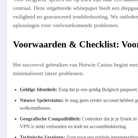
centraal. Deze uitgebreide whitepaper biedt een diepgaa
veiligheid en geavanceerd troubleshooting. We ontlede
oplossingen voor veelvoorkomende problemen.
Voorwaarden & Checklist: Voor
Het succesvol gebruiken van Hotwin Casino begint met 
minimaliseert latere problemen.
Geldige Identiteit:
Zorg dat je een geldig Belgisch paspoort o
Nieuwe Spelerstatus:
Je mag geen eerder account hebben g
welkomstbonus.
Geografische Compatibiliteit:
Controleer dat je je fysiek in
VPN is strikt verbonden en leidt tot accountblokkering.
Technische Vereisten:
Zorg voor een stabiele internetverbin