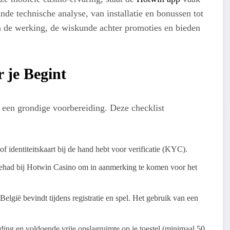
nde technische analyse, van installatie en bonussen tot
n de werking, de wiskunde achter promoties en bieden
 je Begint
een grondige voorbereiding. Deze checklist
f identiteitskaart bij de hand hebt voor verificatie (KYC).
ehad bij Hotwin Casino om in aanmerking te komen voor het
 België bevindt tijdens registratie en spel. Het gebruik van een
ding en voldoende vrije opslagruimte op je toestel (minimaal 50