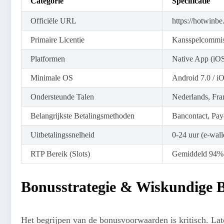
Categorie
Specificatie
Officiële URL
https://hotwinbe
Primaire Licentie
Kansspelcommiss
Platformen
Native App (iO
Minimale OS
Android 7.0 / i
Ondersteunde Talen
Nederlands, Fra
Belangrijkste Betalingsmethoden
Bancontact, Pay
Uitbetalingssnelheid
0-24 uur (e-wall
RTP Bereik (Slots)
Gemiddeld 94% –
Bonusstrategie & Wiskundige 
Het begrijpen van de bonusvoorwaarden is kritisch. Lat