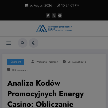
Zum
6. August 2026
10:24:01 PM
Inhalt
springen
Übersicht
Wolfgang Thiemann
28. August 2015
0 Kommentare
Analiza Kodów
Promocyjnych Energy
Casino: Obliczanie