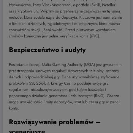
błyskawiczne, karty Visa/Mastercard, e-portfele (Skrill, Neteller)
oraz kryptowaluty. Wypłaty są przetwarzane zazwyczaj na tę samą
metodę, która została użyta do depozytu. Kluczowe jest pamiętanie
o limitach: dziennych, tygodniowych i miesięcznych, które można
sprawdzić w sekcji „Bankowość”. Przed pierwszym wycofaniem
środków konieczna jest pełna weryfikacja konta (KYC).
Bezpieczeństwo i audyty
Posiadanie licencji Malta Gaming Authority (MGA) jest gwarantem
przestrzegania surowych regulacji dotyczących fair play, ochrony
danych i odpowiedzialnej gry. Dane użytkowników są szyfrowane
protokołem SSL 256-bit. Energy Casino poddaje swoje gry
regularnym, niezależnym audytom pod kątem losowości i
poprawnego działania generatora liczb losowych (RNG). Gracze
mogą ustawić sobie limity depozytów, strat lub czasu gry w panelu
konta.
Rozwiązywanie problemów –
scenariusze