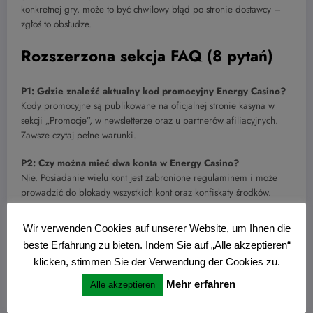
konkretnej gry, może to być chwilowy błąd po stronie dostawcy –
zgłoś to obsłudze.
Rozszerzona sekcja FAQ (8 pytań)
P1: Gdzie znaleźć aktualny kod promocyjny Energy Casino?
Kody promocyjne są publikowane na oficjalnej stronie kasyna w
sekcji „Promocje”, w newsletterze oraz u partnerów afiliacyjnych.
Zawsze czytaj pełne warunki.
P2: Czy można mieć dwa konta w Energy Casino?
Nie. Posiadanie wielu kont jest zabronione regulaminem i może
prowadzić do blokady wszystkich kont oraz konfiskaty środków.
P3: Jakie są najszybsze metody wypłat w casino Energy?
Wir verwenden Cookies auf unserer Website, um Ihnen die
E-portfele (Skrill, Neteller) oraz kryptowaluty oferują najszybsze
beste Erfahrung zu bieten. Indem Sie auf „Alle akzeptieren“
wypłaty, często w ciągu kilku godzin po zatwierdzeniu. Przelewy
klicken, stimmen Sie der Verwendung der Cookies zu.
bankowe mogą trwać 1-3 dni robocze.
Mehr erfahren
Alle akzeptieren
P4: Czy aplikacja mobilna Energy Casino jest bezpieczna?
Tak. Oficjalna aplikacja do pobrania ze strony kasyna posiada te