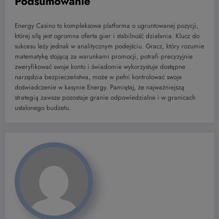
Podsumowanie
Energy Casino to kompleksowa platforma o ugruntowanej pozycji,
której siłą jest ogromna oferta gier i stabilność działania. Klucz do
sukcesu leży jednak w analitycznym podejściu. Gracz, który rozumie
matematykę stojącą za warunkami promocji, potrafi precyzyjnie
zweryfikować swoje konto i świadomie wykorzystuje dostępne
narzędzia bezpieczeństwa, może w pełni kontrolować swoje
doświadczenie w kasynie Energy. Pamiętaj, że najważniejszą
strategią zawsze pozostaje granie odpowiedzialne i w granicach
ustalonego budżetu.