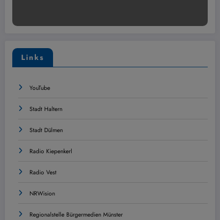
Links
YouTube
Stadt Haltern
Stadt Dülmen
Radio Kiepenkerl
Radio Vest
NRWision
Regionalstelle Bürgermedien Münster