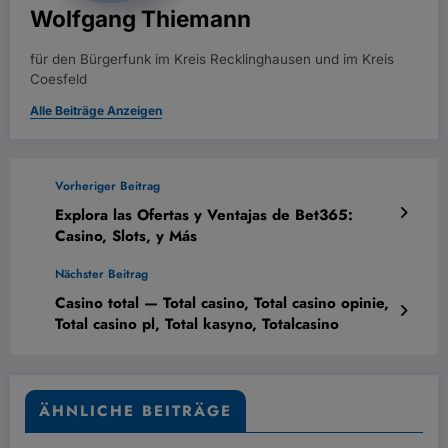
Wolfgang Thiemann
für den Bürgerfunk im Kreis Recklinghausen und im Kreis
Coesfeld
Alle Beiträge Anzeigen
Vorheriger Beitrag
Explora las Ofertas y Ventajas de Bet365:
Casino, Slots, y Más
Nächster Beitrag
Casino total — Total casino, Total casino opinie,
Total casino pl, Total kasyno, Totalcasino
ÄHNLICHE BEITRÄGE