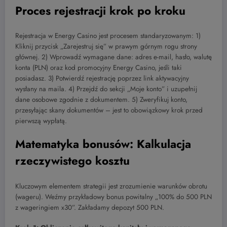
Proces rejestracji krok po kroku
Rejestracja w Energy Casino jest procesem standaryzowanym: 1)
Kliknij przycisk „Zarejestruj się” w prawym górnym rogu strony
głównej. 2) Wprowadź wymagane dane: adres e-mail, hasło, walutę
konta (PLN) oraz kod promocyjny Energy Casino, jeśli taki
posiadasz. 3) Potwierdź rejestrację poprzez link aktywacyjny
wysłany na maila. 4) Przejdź do sekcji „Moje konto” i uzupełnij
dane osobowe zgodnie z dokumentem. 5) Zweryfikuj konto,
przesyłając skany dokumentów – jest to obowiązkowy krok przed
pierwszą wypłatą.
Matematyka bonusów: Kalkulacja
rzeczywistego kosztu
Kluczowym elementem strategii jest zrozumienie warunków obrotu
(wageru). Weźmy przykładowy bonus powitalny „100% do 500 PLN
z wageringiem x30”. Zakładamy depozyt 500 PLN.