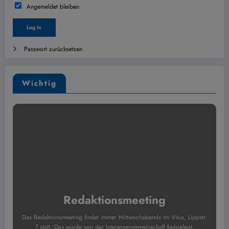
Angemeldet bleiben
Passwort zurücksetzen
Wichtig
Redaktionsmeeting
Das Redaktionsmeeting findet immer Mittwochabends im Vitus, Lippstr.
7 statt. Das wurde von der Interessengemeinschaft festgelegt.