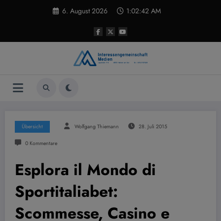
Zum
6. August 2026
1:02:43 AM
Inhalt
springen
Übersicht
Wolfgang Thiemann
28. Juli 2015
0 Kommentare
Esplora il Mondo di
Sportitaliabet:
Scommesse, Casino e