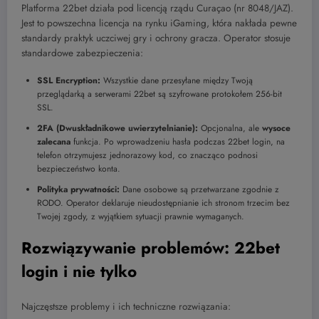
Platforma 22bet działa pod licencją rządu Curaçao (nr 8048/JAZ).
Jest to powszechna licencja na rynku iGaming, która nakłada pewne
standardy praktyk uczciwej gry i ochrony gracza. Operator stosuje
standardowe zabezpieczenia:
SSL Encryption:
Wszystkie dane przesyłane między Twoją
przeglądarką a serwerami 22bet są szyfrowane protokołem 256-bit
SSL.
2FA (Dwuskładnikowe uwierzytelnianie):
Opcjonalna, ale
wysoce
zalecana
funkcja. Po wprowadzeniu hasła podczas 22bet login, na
telefon otrzymujesz jednorazowy kod, co znacząco podnosi
bezpieczeństwo konta.
Polityka prywatności:
Dane osobowe są przetwarzane zgodnie z
RODO. Operator deklaruje nieudostępnianie ich stronom trzecim bez
Twojej zgody, z wyjątkiem sytuacji prawnie wymaganych.
Rozwiązywanie problemów: 22bet
login i nie tylko
Najczęstsze problemy i ich techniczne rozwiązania: