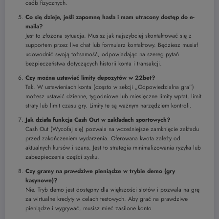
osób fizycznych.
Co się dzieje, jeśli zapomnę hasła i mam utracony dostęp do e-
maila?
Jest to złożona sytuacja. Musisz jak najszybciej skontaktować się z
supportem przez live chat lub formularz kontaktowy. Będziesz musiał
udowodnić swoją tożsamość, odpowiadając na szereg pytań
bezpieczeństwa dotyczących historii konta i transakcji.
Czy można ustawiać limity depozytów w 22bet?
Tak. W ustawieniach konta (często w sekcji „Odpowiedzialna gra”)
możesz ustawić dzienne, tygodniowe lub miesięczne limity wpłat, limit
straty lub limit czasu gry. Limity te są ważnym narzędziem kontroli.
Jak działa funkcja Cash Out w zakładach sportowych?
Cash Out (Wycofaj się) pozwala na wcześniejsze zamknięcie zakładu
przed zakończeniem wydarzenia. Oferowana kwota zależy od
aktualnych kursów i szans. Jest to strategia minimalizowania ryzyka lub
zabezpieczenia części zysku.
Czy gramy na prawdziwe pieniądze w trybie demo (gry
kasynowe)?
Nie. Tryb demo jest dostępny dla większości slotów i pozwala na grę
za wirtualne kredyty w celach testowych. Aby grać na prawdziwe
pieniądze i wygrywać, musisz mieć zasilone konto.