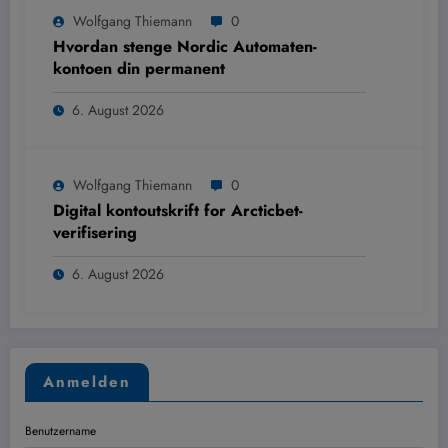
Wolfgang Thiemann
0
Hvordan stenge Nordic Automaten-
kontoen din permanent
6. August 2026
Wolfgang Thiemann
0
Digital kontoutskrift for Arcticbet-
verifisering
6. August 2026
Anmelden
Benutzername