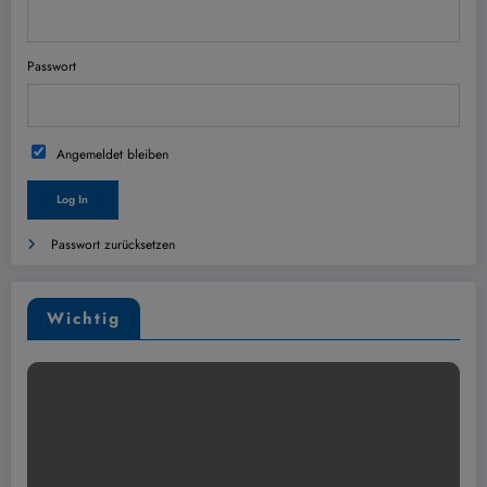
Passwort
Angemeldet bleiben
Passwort zurücksetzen
Wichtig