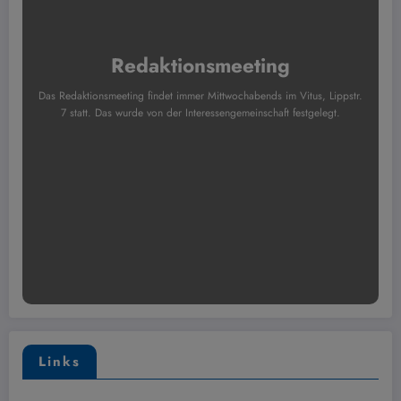
Redaktionsmeeting
Das Redaktionsmeeting findet immer Mittwochabends im Vitus, Lippstr.
7 statt. Das wurde von der Interessengemeinschaft festgelegt.
Links