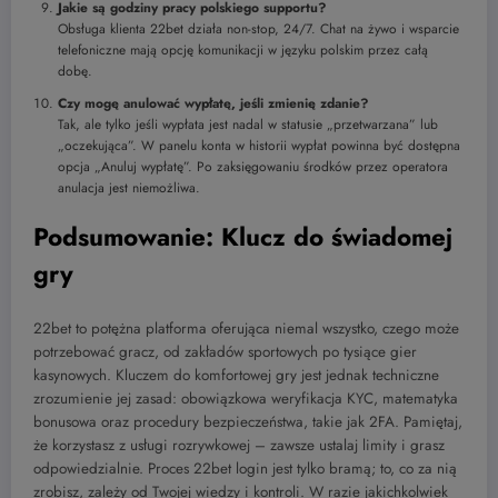
Jakie są godziny pracy polskiego supportu?
Obsługa klienta 22bet działa non-stop, 24/7. Chat na żywo i wsparcie
telefoniczne mają opcję komunikacji w języku polskim przez całą
dobę.
Czy mogę anulować wypłatę, jeśli zmienię zdanie?
Tak, ale tylko jeśli wypłata jest nadal w statusie „przetwarzana” lub
„oczekująca”. W panelu konta w historii wypłat powinna być dostępna
opcja „Anuluj wypłatę”. Po zaksięgowaniu środków przez operatora
anulacja jest niemożliwa.
Podsumowanie: Klucz do świadomej
gry
22bet to potężna platforma oferująca niemal wszystko, czego może
potrzebować gracz, od zakładów sportowych po tysiące gier
kasynowych. Kluczem do komfortowej gry jest jednak techniczne
zrozumienie jej zasad: obowiązkowa weryfikacja KYC, matematyka
bonusowa oraz procedury bezpieczeństwa, takie jak 2FA. Pamiętaj,
że korzystasz z usługi rozrywkowej – zawsze ustalaj limity i grasz
odpowiedzialnie. Proces 22bet login jest tylko bramą; to, co za nią
zrobisz, zależy od Twojej wiedzy i kontroli. W razie jakichkolwiek