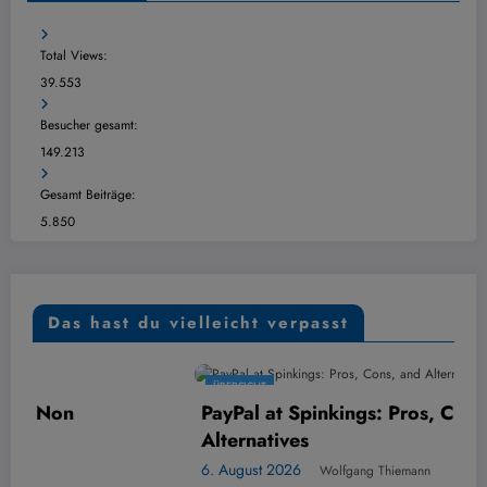
Total Views:
39.553
Besucher gesamt:
149.213
Gesamt Beiträge:
5.850
Das hast du vielleicht verpasst
ÜBERSICHT
PayPal at Spinkings: Pros, Cons, and
Alternatives
6. August 2026
Wolfgang Thiemann