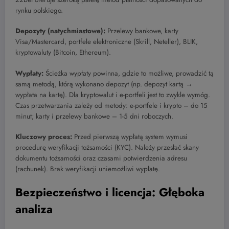
rynku polskiego.
Depozyty (natychmiastowe):
Przelewy bankowe, karty
Visa/Mastercard, portfele elektroniczne (Skrill, Neteller), BLIK,
kryptowaluty (Bitcoin, Ethereum).
Wypłaty:
Ścieżka wypłaty powinna, gdzie to możliwe, prowadzić tą
samą metodą, którą wykonano depozyt (np. depozyt kartą →
wypłata na kartę). Dla kryptowalut i e-portfeli jest to zwykle wymóg.
Czas przetwarzania zależy od metody: e-portfele i krypto – do 15
minut; karty i przelewy bankowe – 1-5 dni roboczych.
Kluczowy proces:
Przed pierwszą wypłatą system wymusi
procedurę weryfikacji tożsamości (KYC). Należy przesłać skany
dokumentu tożsamości oraz czasami potwierdzenia adresu
(rachunek). Brak weryfikacji uniemożliwi wypłatę.
Bezpieczeństwo i licencja: Głęboka
analiza