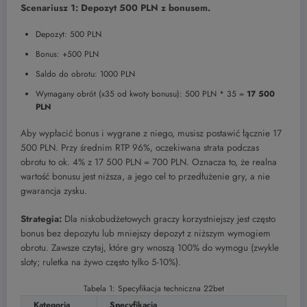
Scenariusz 1: Depozyt 500 PLN z bonusem.
Depozyt: 500 PLN
Bonus: +500 PLN
Saldo do obrotu: 1000 PLN
Wymagany obrót (x35 od kwoty bonusu): 500 PLN * 35 =
17 500
PLN
Aby wypłacić bonus i wygrane z niego, musisz postawić łącznie 17
500 PLN. Przy średnim RTP 96%, oczekiwana strata podczas
obrotu to ok. 4% z 17 500 PLN = 700 PLN. Oznacza to, że realna
wartość bonusu jest niższa, a jego cel to przedłużenie gry, a nie
gwarancja zysku.
Strategia:
Dla niskobudżetowych graczy korzystniejszy jest często
bonus bez depozytu lub mniejszy depozyt z niższym wymogiem
obrotu. Zawsze czytaj, które gry wnoszą 100% do wymogu (zwykle
sloty; ruletka na żywo często tylko 5-10%).
Tabela 1: Specyfikacja techniczna 22bet
Kategoria
Specyfikacja