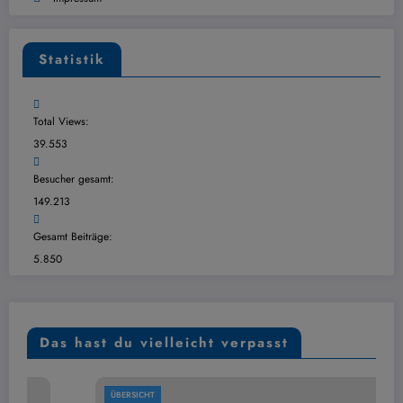
Statistik
Total Views:
39.553
Besucher gesamt:
149.213
Gesamt Beiträge:
5.850
Das hast du vielleicht verpasst
ÜBERSICHT