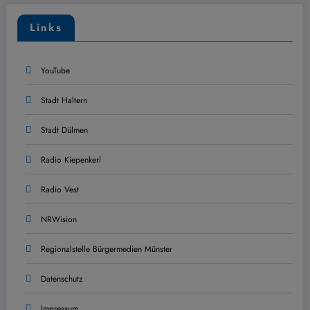
Links
YouTube
Stadt Haltern
Stadt Dülmen
Radio Kiepenkerl
Radio Vest
NRWision
Regionalstelle Bürgermedien Münster
Datenschutz
Impressum