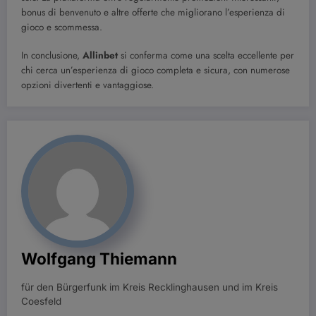
bonus di benvenuto e altre offerte che migliorano l’esperienza di
gioco e scommessa.
In conclusione,
Allinbet
si conferma come una scelta eccellente per
chi cerca un’esperienza di gioco completa e sicura, con numerose
opzioni divertenti e vantaggiose.
Wolfgang Thiemann
für den Bürgerfunk im Kreis Recklinghausen und im Kreis
Coesfeld