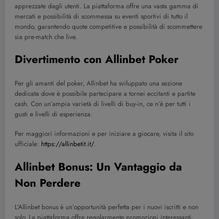
apprezzate dagli utenti. La piattaforma offre una vasta gamma di
mercati e possibilità di scommessa su eventi sportivi di tutto il
mondo, garantendo quote competitive e possibilità di scommettere
sia pre-match che live.
Divertimento con Allinbet Poker
Per gli amanti del poker, Allinbet ha sviluppato una sezione
dedicata dove è possibile partecipare a tornei eccitanti e partite
cash. Con un’ampia varietà di livelli di buy-in, ce n’è per tutti i
gusti e livelli di esperienza.
Per maggiori informazioni e per iniziare a giocare, visita il sito
ufficiale:
https://allinbetit.it/
.
Allinbet Bonus: Un Vantaggio da
Non Perdere
L’Allinbet bonus è un’opportunità perfetta per i nuovi iscritti e non
solo. La piattaforma offre regolarmente promozioni interessanti,