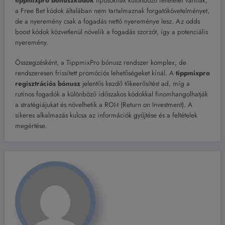
tippmixpro bonuszkodok
típusoknak különböző feltételei vannak;
a Free Bet kódok általában nem tartalmaznak forgatókövetelményet,
de a nyeremény csak a fogadás nettó nyereménye lesz. Az odds
boost kódok közvetlenül növelik a fogadás szorzót, így a potenciális
nyeremény.
Összegzésként, a TippmixPro bónusz rendszer komplex, de
rendszeresen frissített promóciós lehetőségeket kínál. A
tippmixpro
regisztrációs bónusz
jelentős kezdő tőkeerősítést ad, míg a
rutinos fogadók a különböző időszakos kódokkal finomhangolhatják
a stratégiájukat és növelhetik a ROI-t (Return on Investment). A
sikeres alkalmazás kulcsa az információk gyűjtése és a feltételek
megértése.