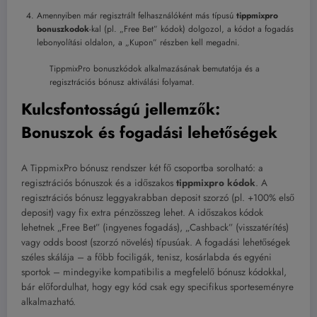
Amennyiben már regisztrált felhasználóként más típusú
tippmixpro
bonuszkodok
-kal (pl. „Free Bet” kódok) dolgozol, a kódot a fogadás
lebonyolítási oldalon, a „Kupon” részben kell megadni.
TippmixPro bonuszkódok alkalmazásának bemutatója és a
regisztrációs bónusz aktiválási folyamat.
Kulcsfontosságú jellemzők:
Bonuszok és fogadási lehetőségek
A TippmixPro bónusz rendszer két fő csoportba sorolható: a
regisztrációs bónuszok és a időszakos
tippmixpro kódok
. A
regisztrációs bónusz leggyakrabban deposit szorzó (pl. +100% első
deposit) vagy fix extra pénzösszeg lehet. A időszakos kódok
lehetnek „Free Bet” (ingyenes fogadás), „Cashback” (visszatérítés)
vagy odds boost (szorzó növelés) típusúak. A fogadási lehetőségek
széles skálája – a főbb fociligák, tenisz, kosárlabda és egyéni
sportok – mindegyike kompatibilis a megfelelő bónusz kódokkal,
bár előfordulhat, hogy egy kód csak egy specifikus sporteseményre
alkalmazható.