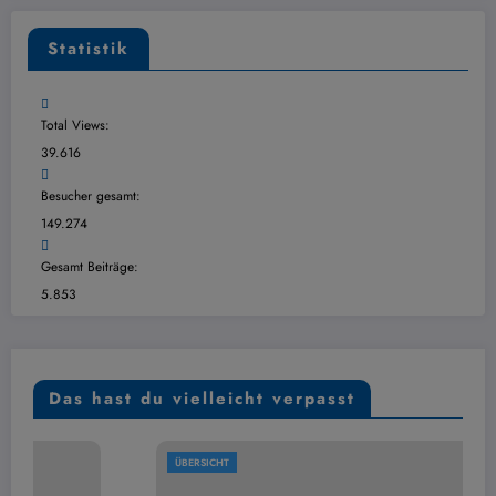
Statistik
Total Views:
39.616
Besucher gesamt:
149.274
Gesamt Beiträge:
5.853
Das hast du vielleicht verpasst
ÜBERSICHT