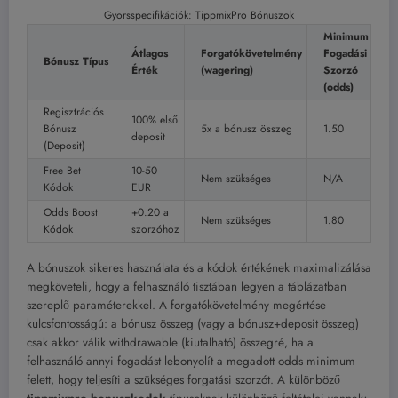
Gyorsspecifikációk: TippmixPro Bónuszok
Minimum
Átlagos
Forgatókövetelmény
Fogadási
Bónusz Típus
Érték
(wagering)
Szorzó
(odds)
Regisztrációs
100% első
Bónusz
5x a bónusz összeg
1.50
deposit
(Deposit)
Free Bet
10-50
Nem szükséges
N/A
Kódok
EUR
Odds Boost
+0.20 a
Nem szükséges
1.80
Kódok
szorzóhoz
A bónuszok sikeres használata és a kódok értékének maximalizálása
megköveteli, hogy a felhasználó tisztában legyen a táblázatban
szereplő paraméterekkel. A forgatókövetelmény megértése
kulcsfontosságú: a bónusz összeg (vagy a bónusz+deposit összeg)
csak akkor válik withdrawable (kiutalható) összegré, ha a
felhasználó annyi fogadást lebonyolít a megadott odds minimum
felett, hogy teljesíti a szükséges forgatási szorzót. A különböző