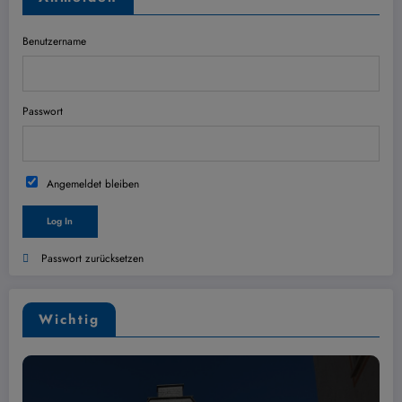
Benutzername
Passwort
Angemeldet bleiben
Passwort zurücksetzen
Wichtig