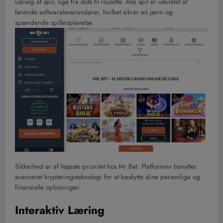
udvalg af spil, lige fra slots til roulette. Alle spil er udviklet af
førende softwareleverandører, hvilket sikrer en jævn og
spændende spilleoplevelse.
Sikkerhed er af højeste prioritet hos Mr Bet. Platformen benytter
avanceret krypteringsteknologi for at beskytte dine personlige og
finansielle oplysninger.
Interaktiv Læring