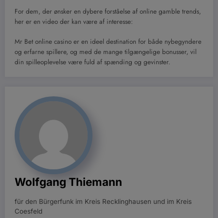
For dem, der ønsker en dybere forståelse af online gamble trends,
her er en video der kan være af interesse:
Mr Bet online casino er en ideel destination for både nybegyndere
og erfarne spillere, og med de mange tilgængelige bonusser, vil
din spilleoplevelse være fuld af spænding og gevinster.
Wolfgang Thiemann
für den Bürgerfunk im Kreis Recklinghausen und im Kreis
Coesfeld