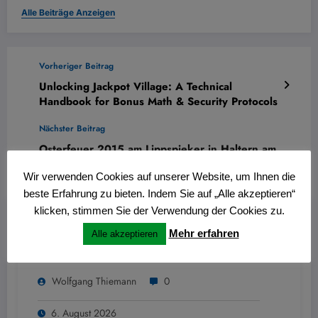
Alle Beiträge Anzeigen
Vorheriger Beitrag
Unlocking Jackpot Village: A Technical
Handbook for Bonus Math & Security Protocols
Nächster Beitrag
Osterfeuer 2015 am Lippspieker in Haltern am
See
Wir verwenden Cookies auf unserer Website, um Ihnen die
beste Erfahrung zu bieten. Indem Sie auf „Alle akzeptieren“
klicken, stimmen Sie der Verwendung der Cookies zu.
ÄHNLICHE BEITRÄGE
Mehr erfahren
Alle akzeptieren
Wolfgang Thiemann
0
6. August 2026