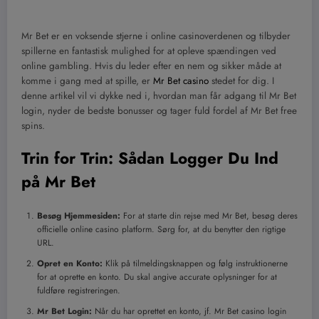
Mr Bet er en voksende stjerne i online casinoverdenen og tilbyder
spillerne en fantastisk mulighed for at opleve spændingen ved
online gambling. Hvis du leder efter en nem og sikker måde at
komme i gang med at spille, er
Mr Bet casino
stedet for dig. I
denne artikel vil vi dykke ned i, hvordan man får adgang til Mr Bet
login, nyder de bedste bonusser og tager fuld fordel af Mr Bet free
spins.
Trin for Trin: Sådan Logger Du Ind
på Mr Bet
Besøg Hjemmesiden:
For at starte din rejse med Mr Bet, besøg deres
officielle online casino platform. Sørg for, at du benytter den rigtige
URL.
Opret en Konto:
Klik på tilmeldingsknappen og følg instruktionerne
for at oprette en konto. Du skal angive accurate oplysninger for at
fuldføre registreringen.
Mr Bet Login:
Når du har oprettet en konto, jf. Mr Bet casino login