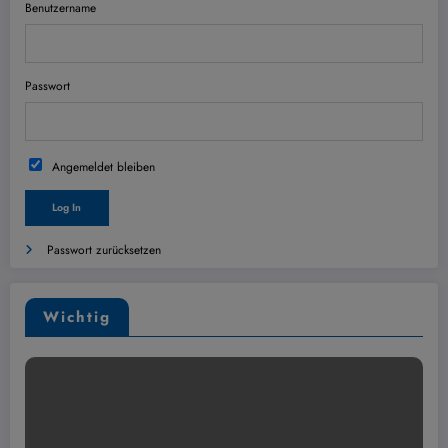
Benutzername
Passwort
Angemeldet bleiben
Passwort zurücksetzen
Wichtig