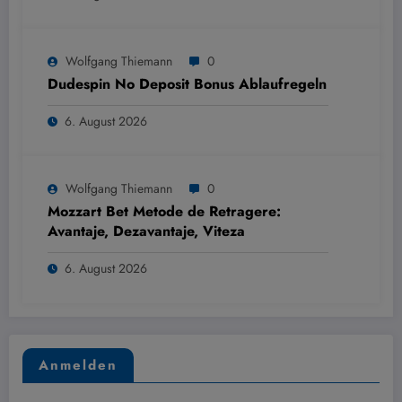
Wolfgang Thiemann
0
Dudespin No Deposit Bonus Ablaufregeln
6. August 2026
Wolfgang Thiemann
0
Mozzart Bet Metode de Retragere:
Avantaje, Dezavantaje, Viteza
6. August 2026
Anmelden