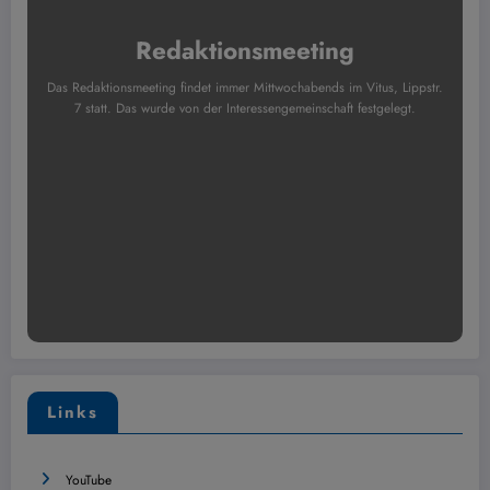
Redaktionsmeeting
Das Redaktionsmeeting findet immer Mittwochabends im Vitus, Lippstr.
7 statt. Das wurde von der Interessengemeinschaft festgelegt.
Links
YouTube