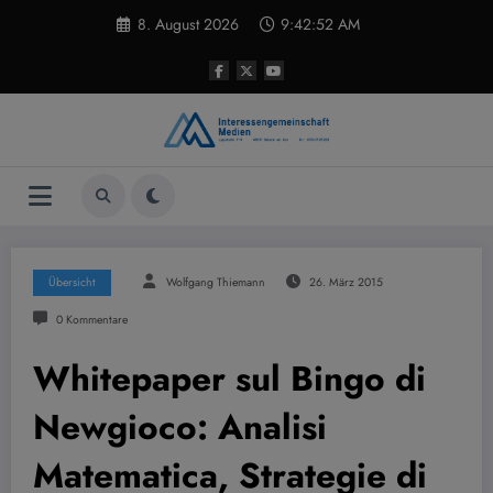
Zum
8. August 2026
9:42:53 AM
Inhalt
springen
Übersicht
Wolfgang Thiemann
26. März 2015
0 Kommentare
Whitepaper sul Bingo di
Newgioco: Analisi
Matematica, Strategie di