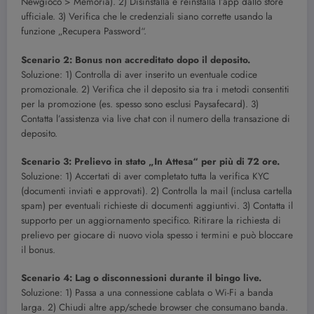
Newgioco > Memoria). 2) Disinstalla e reinstalla l’app dallo store
ufficiale. 3) Verifica che le credenziali siano corrette usando la
funzione „Recupera Password“.
Scenario 2: Bonus non accreditato dopo il deposito.
Soluzione: 1) Controlla di aver inserito un eventuale codice
promozionale. 2) Verifica che il deposito sia tra i metodi consentiti
per la promozione (es. spesso sono esclusi Paysafecard). 3)
Contatta l’assistenza via live chat con il numero della transazione di
deposito.
Scenario 3: Prelievo in stato „In Attesa“ per più di 72 ore.
Soluzione: 1) Accertati di aver completato tutta la verifica KYC
(documenti inviati e approvati). 2) Controlla la mail (inclusa cartella
spam) per eventuali richieste di documenti aggiuntivi. 3) Contatta il
supporto per un aggiornamento specifico. Ritirare la richiesta di
prelievo per giocare di nuovo viola spesso i termini e può bloccare
il bonus.
Scenario 4: Lag o disconnessioni durante il bingo live.
Soluzione: 1) Passa a una connessione cablata o Wi-Fi a banda
larga. 2) Chiudi altre app/schede browser che consumano banda.