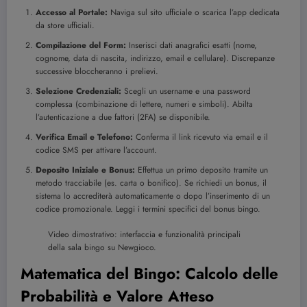
Accesso al Portale:
Naviga sul sito ufficiale o scarica l’app dedicata
da store ufficiali.
Compilazione del Form:
Inserisci dati anagrafici esatti (nome,
cognome, data di nascita, indirizzo, email e cellulare). Discrepanze
successive bloccheranno i prelievi.
Selezione Credenziali:
Scegli un username e una password
complessa (combinazione di lettere, numeri e simboli). Abilta
l’autenticazione a due fattori (2FA) se disponibile.
Verifica Email e Telefono:
Conferma il link ricevuto via email e il
codice SMS per attivare l’account.
Deposito Iniziale e Bonus:
Effettua un primo deposito tramite un
metodo tracciabile (es. carta o bonifico). Se richiedi un bonus, il
sistema lo accrediterà automaticamente o dopo l’inserimento di un
codice promozionale. Leggi i termini specifici del bonus bingo.
Video dimostrativo: interfaccia e funzionalità principali
della sala bingo su Newgioco.
Matematica del Bingo: Calcolo delle
Probabilità e Valore Atteso