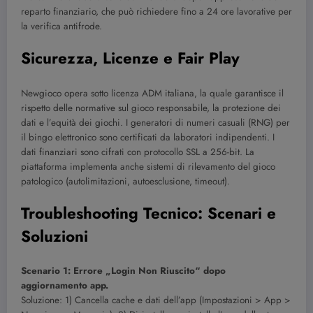
reparto finanziario, che può richiedere fino a 24 ore lavorative per
la verifica antifrode.
Sicurezza, Licenze e Fair Play
Newgioco opera sotto licenza ADM italiana, la quale garantisce il
rispetto delle normative sul gioco responsabile, la protezione dei
dati e l’equità dei giochi. I generatori di numeri casuali (RNG) per
il bingo elettronico sono certificati da laboratori indipendenti. I
dati finanziari sono cifrati con protocollo SSL a 256-bit. La
piattaforma implementa anche sistemi di rilevamento del gioco
patologico (autolimitazioni, autoesclusione, timeout).
Troubleshooting Tecnico: Scenari e
Soluzioni
Scenario 1: Errore „Login Non Riuscito“ dopo
aggiornamento app.
Soluzione: 1) Cancella cache e dati dell’app (Impostazioni > App >