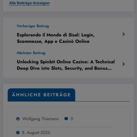
Alle Beiträge Anzeigen
Vorheriger Beitrag
Esplorando il Mondo di Sisal: Login,
Scommesse, App e Casinò Online
Nächster Beitrag
Unlocking Spinbit Online Casino: A Technical
Deep Dive into Slots, Security, and Bonus
Mathematics – The Ultimate Manual
ÄHNLICHE BEITRÄGE
Wolfgang Thiemann
0
8. August 2026