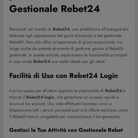
Gestionale Rebet24
Benvenuti nel mondo di
Rebet24
, una piattaforma all’avanguardia
dedicata agli appassionati del gioco d’azzardo e del
gestionale
Rebet24
. Non solo offre un’esperienza di gioco eccezionale, ma
funge anche da potente strumento di gestione, grazie al
Rebet24
gestionale
. In questo articolo, esploreremo le funzionalità principali
e cosa rende
Rebet24
una scelta ideale per gli utenti.
Facilità di Uso con Rebet24 Login
Il primo passo per sfruttare appieno le potenzialità di
Rebet24
è
tramite il
Rebet24 login
, che garantisce un accesso rapido e
sicuro al tuo account. Una volta effettuato l’accesso, avrai a
disposizione tutti i servizi personalizzati e le offerte esclusive, come
il
Rebet24 bonus
, progettato per massimizzare il tuo gameplay.
Gestisci le Tue Attività con Gestionale Rebet