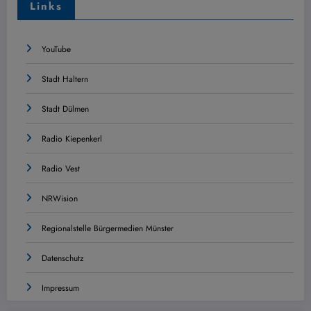
Links
YouTube
Stadt Haltern
Stadt Dülmen
Radio Kiepenkerl
Radio Vest
NRWision
Regionalstelle Bürgermedien Münster
Datenschutz
Impressum