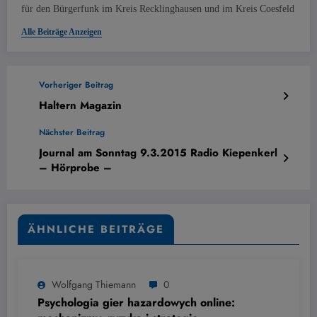
für den Bürgerfunk im Kreis Recklinghausen und im Kreis Coesfeld
Alle Beiträge Anzeigen
Vorheriger Beitrag
Haltern Magazin
Nächster Beitrag
Journal am Sonntag 9.3.2015 Radio Kiepenkerl
– Hörprobe –
ÄHNLICHE BEITRÄGE
Wolfgang Thiemann
0
Psychologia gier hazardowych online: