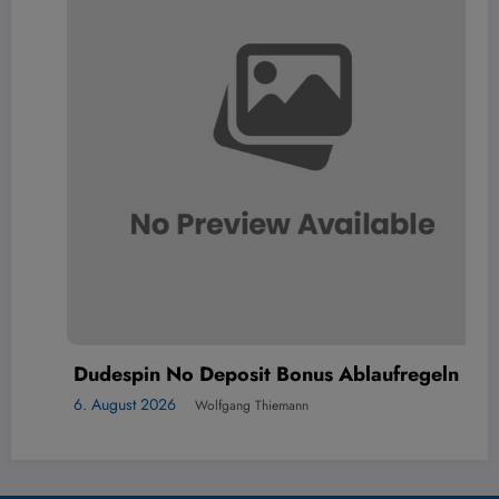
Dudespin No Deposit Bonus Ablaufregeln
6. August 2026
Wolfgang Thiemann