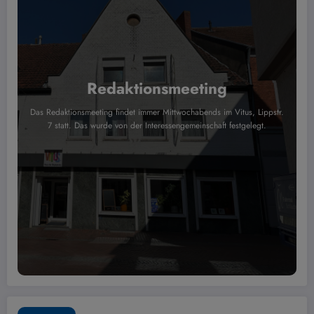
Redaktionsmeeting
Das Redaktionsmeeting findet immer Mittwochabends im Vitus, Lippstr.
7 statt. Das wurde von der Interessengemeinschaft festgelegt.