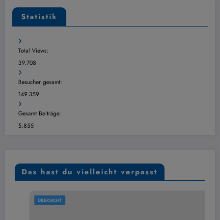
Statistik
Total Views:
39.708
Besucher gesamt:
149.359
Gesamt Beiträge:
5.855
Das hast du vielleicht verpasst
ÜBERSICHT