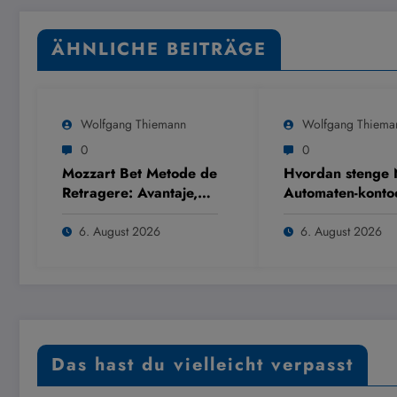
ÄHNLICHE BEITRÄGE
Wolfgang Thiemann
Wolfgang Thiema
0
0
Mozzart Bet Metode de
Hvordan stenge 
Retragere: Avantaje,
Automaten-konto
Dezavantaje, Viteza
permanent
6. August 2026
6. August 2026
Das hast du vielleicht verpasst