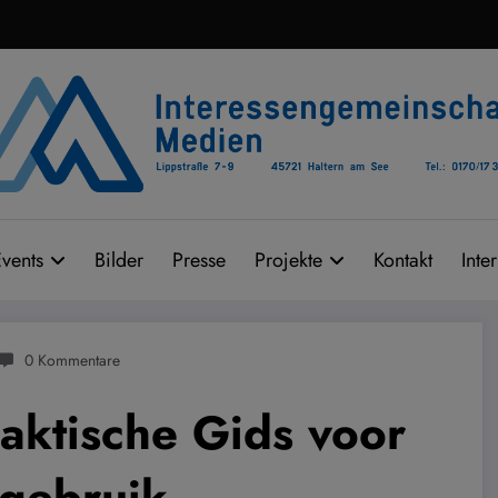
vents
Bilder
Presse
Projekte
Kontakt
Inte
0 Kommentare
aktische Gids voor
sgebruik