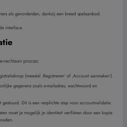
ners als gevorderden, dankzij een breed spelaanbod.
e interface.
atie
e-rechtaan proces:
gistratieknop (meestal ‚Registreren‘ of ‚Account aanmaken‘).
rsoonlijke gegevens zoals e-mailadres, wachtwoord en
t gestuurd. Dit is een verplichte stap voor accountvalidatie.
n moet je mogelijk je identiteit verifiëren door een kopie
loaden.