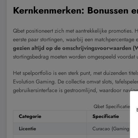
Kernkenmerken: Bonussen e
Qbet positioneert zich met aantrekkelijke promoties. 
eerste paar stortingen, waarbij een matchpercentage
gezien altijd op de omschrijvingsvoorwaarden (
stortingsbedrag moeten worden omgespeeld voordat ui
Het spelportfolio is een sterk punt, met duizenden tite
Evolution Gaming. De collectie omvat slots, tafelspelen
gebruikersinterface is gestroomlijnd, waardoor navige
Qbet Specificaties –
Categorie
Specificatie
Licentie
Curacao (Gaming Cur