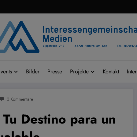
vents
Bilder
Presse
Projekte
Kontakt
Inte
0 Kommentare
 Tu Destino para un
ualable