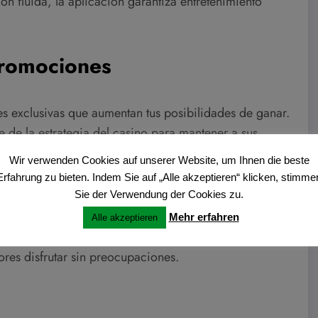
ión fluida, la aplicación garantiza entretenimiento
Promociones
es exclusivas que aumentan tus posibilidades de ganar.
 de la estrategia del casino para mantener a sus
Wir verwenden Cookies auf unserer Website, um Ihnen die beste
Erfahrung zu bieten. Indem Sie auf „Alle akzeptieren“ klicken, stimme
a Momento
Sie der Verwendung der Cookies zu.
Mehr erfahren
Alle akzeptieren
garantiza un entorno protegido para sus usuarios. Las
ores disfrutar sin preocupaciones.