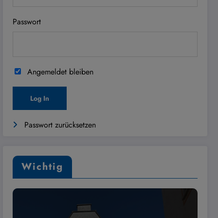
Passwort
Angemeldet bleiben
Passwort zurücksetzen
Wichtig