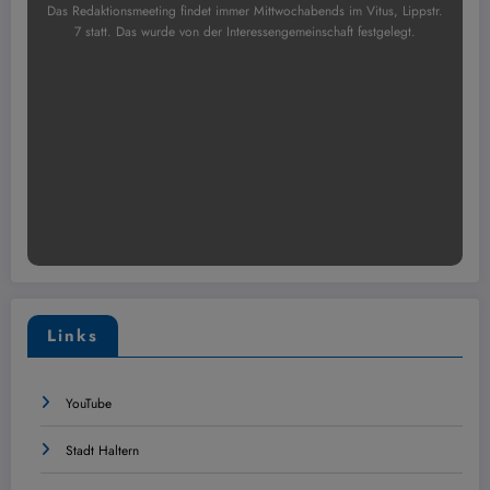
Das Redaktionsmeeting findet immer Mittwochabends im Vitus, Lippstr.
7 statt. Das wurde von der Interessengemeinschaft festgelegt.
Links
YouTube
Stadt Haltern