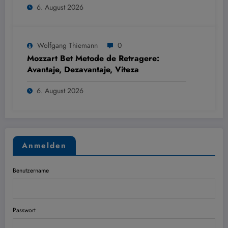
6. August 2026
Wolfgang Thiemann
0
Mozzart Bet Metode de Retragere:
Avantaje, Dezavantaje, Viteza
6. August 2026
Anmelden
Benutzername
Passwort