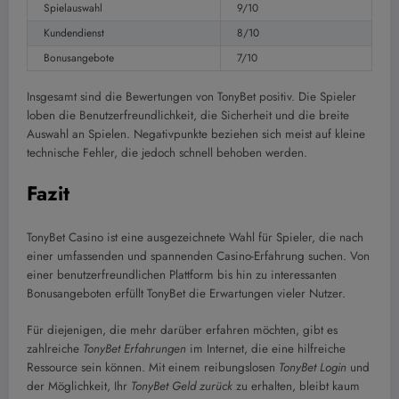
Spielauswahl
9/10
Kundendienst
8/10
Bonusangebote
7/10
Insgesamt sind die Bewertungen von TonyBet positiv. Die Spieler
loben die Benutzerfreundlichkeit, die Sicherheit und die breite
Auswahl an Spielen. Negativpunkte beziehen sich meist auf kleine
technische Fehler, die jedoch schnell behoben werden.
Fazit
TonyBet Casino ist eine ausgezeichnete Wahl für Spieler, die nach
einer umfassenden und spannenden Casino-Erfahrung suchen. Von
einer benutzerfreundlichen Plattform bis hin zu interessanten
Bonusangeboten erfüllt TonyBet die Erwartungen vieler Nutzer.
Für diejenigen, die mehr darüber erfahren möchten, gibt es
zahlreiche
TonyBet Erfahrungen
im Internet, die eine hilfreiche
Ressource sein können. Mit einem reibungslosen
TonyBet Login
und
der Möglichkeit, Ihr
TonyBet Geld zurück
zu erhalten, bleibt kaum