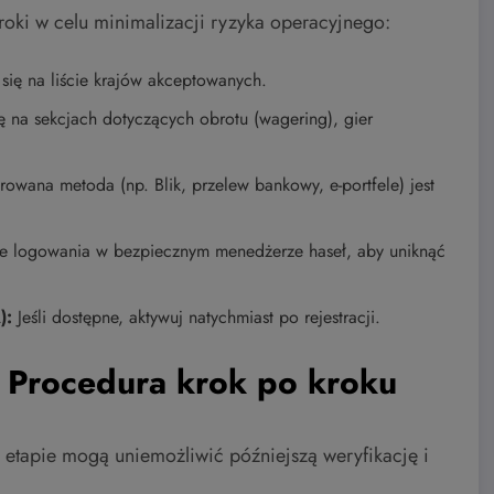
kroki w celu minimalizacji ryzyka operacyjnego:
się na liście krajów akceptowanych.
ę na sekcjach dotyczących obrotu (wagering), gier
rowana metoda (np. Blik, przelew bankowy, e-portfele) jest
e logowania w bezpiecznym menedżerze haseł, aby uniknąć
):
Jeśli dostępne, aktywuj natychmiast po rejestracji.
: Procedura krok po kroku
m etapie mogą uniemożliwić późniejszą weryfikację i