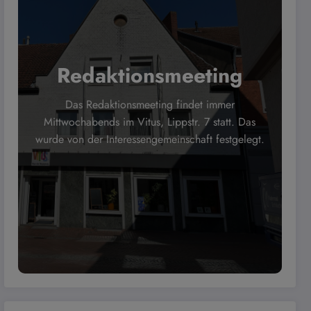
Redaktionsmeeting
Das Redaktionsmeeting findet immer
Mittwochabends im Vitus, Lippstr. 7 statt. Das
wurde von der Interessengemeinschaft festgelegt.