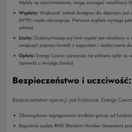
Wpłaty są natychmiastowe, mogą wymagać weryfikacji 
Wypłaty:
Większość metod dostępna dla depozytu jest d
(WTP) często obowiązuje. Pierwsza wypłata wymaga pełn
adresu).
Limity:
Dzienny/miesięczny limit wypłat jest określony 
zwiększyć poprzez kontakt z supportem i dostarczenie d
Opłaty:
Energy Casino zazwyczaj nie pobiera opłat za wy
(sprawdź u swojego banku).
Bezpieczeństwo i uczciwość: 
Bezpieczeństwo operacji jest krytyczne. Energy Casin
Obowiązkowe segregowanie środków graczy od funduszy
Regularne audyty RNG (Random Number Generator) przez