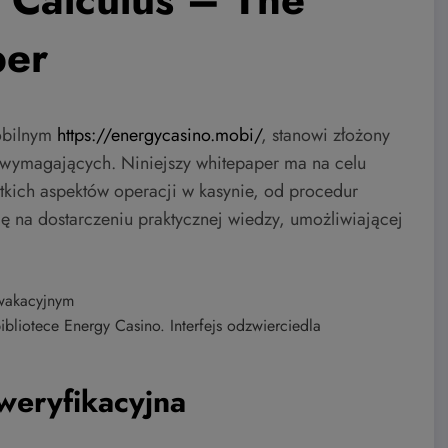
per
obilnym
https://energycasino.mobi/
, stanowi złożony
 wymagających. Niniejszy whitepaper ma na celu
tkich aspektów operacji w kasynie, od procedur
 na dostarczeniu praktycznej wiedzy, umożliwiającej
ibliotece Energy Casino. Interfejs odzwierciedla
weryfikacyjna