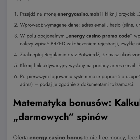
Przejdź na stronę
energycasino.mobi
i kliknij przycisk 
Wprowadź wymagane dane: adres e-mail, hasło (silne, uni
W polu opcjonalnym „
energy casino promo code
” wp
należy wpisać PRZED zakończeniem rejestracji, zwykle 
Zaakceptuj Regulamin oraz Potwierdź, że masz ukończone
Kliknij link aktywacyjny wysłany na podany adres e-mail.
Po pierwszym logowaniu system może poprosić o uzupełni
adres) – podaj je zgodnie z dokumentami tożsamości.
Matematyka bonusów: Kalkul
„darmowych” spinów
Oferta
energy casino bonus
to nie free money, lecz