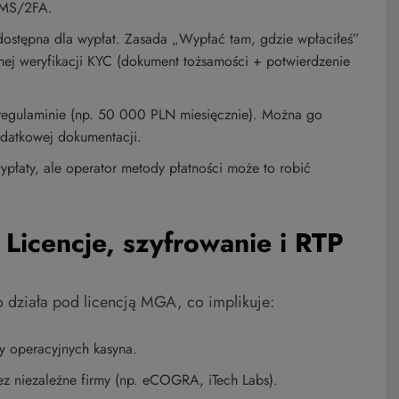
SMS/2FA.
ostępna dla wypłat. Zasada „Wypłać tam, gdzie wpłaciłeś”
ej weryfikacji KYC (dokument tożsamości + potwierdzenie
w regulaminie (np. 50 000 PLN miesięcznie). Można go
odatkowej dokumentacji.
płaty, ale operator metody płatności może to robić
Licencje, szyfrowanie i RTP
o działa pod licencją MGA, co implikuje:
 operacyjnych kasyna.
 niezależne firmy (np. eCOGRA, iTech Labs).