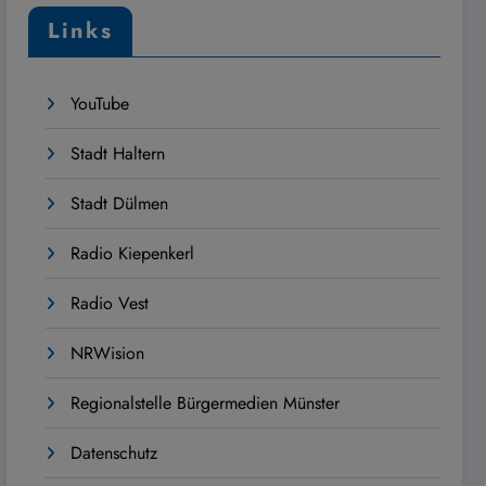
Links
YouTube
Stadt Haltern
Stadt Dülmen
Radio Kiepenkerl
Radio Vest
NRWision
Regionalstelle Bürgermedien Münster
Datenschutz