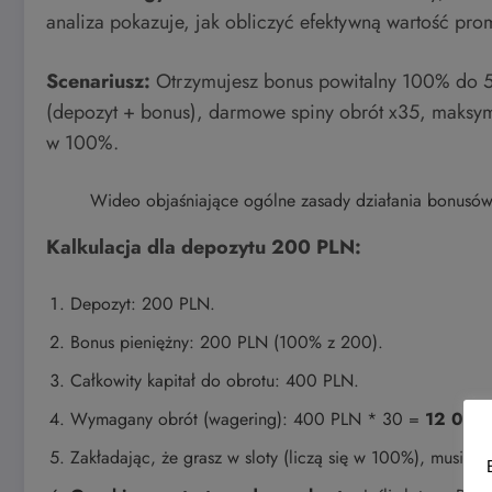
analiza pokazuje, jak obliczyć efektywną wartość pro
Scenariusz:
Otrzymujesz bonus powitalny 100% do 
(depozyt + bonus), darmowe spiny obrót x35, maksymal
w 100%.
Wideo objaśniające ogólne zasady działania bonusów w
Kalkulacja dla depozytu 200 PLN:
Depozyt: 200 PLN.
Bonus pieniężny: 200 PLN (100% z 200).
Całkowity kapitał do obrotu: 400 PLN.
Wymagany obrót (wagering): 400 PLN * 30 =
12 000
Zakładając, że grasz w sloty (liczą się w 100%), musis