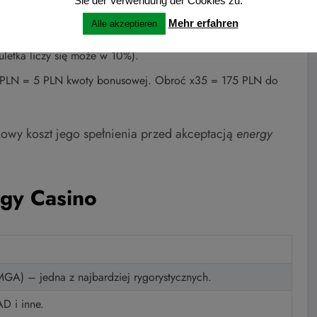
Sie der Verwendung der Cookies zu.
 96%, oczekiwana strata to 4% z obracanej kwoty. 4% z 12
pełnić warunki, stracisz 480 PLN z kapitału początkowego
Mehr erfahren
Alle akzeptieren
 bardzo wysokiej zmienności i szczęściu lub jeśli masz
uletka liczy się może w 10%).
0 PLN = 5 PLN kwoty bonusowej. Obroć x35 = 175 PLN do
owy koszt jego spełnienia przed akceptacją
energy
rgy Casino
MGA) – jedna z najbardziej rygorystycznych.
D i inne.