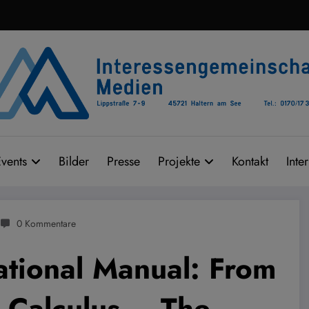
vents
Bilder
Presse
Projekte
Kontakt
Inte
0 Kommentare
tional Manual: From
s Calculus – The