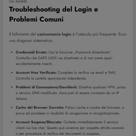
cui accedi.
Troubleshooting del Login e
Problemi Comuni
Il fallimento del
casinomania login
è l’ostacolo più frequente. Ecco
una diagnosi sistematica:
Credenziali Errate:
Usa la funzione „Password dimenticata“.
Controlla che CAPS LOCK sia disattivato e di non avere spazi
accidentalmente inseriti.
Account Non Verificato:
Completa la verifica via email e SMS.
Controlla la cartella spam/posta indesiderata.
Problemi di Connessione/Geo-block:
Disattiva qualsiasi VPN, proxy
o servizio DNS modificato. Assicurati di essere connesso da un IP
italiano.
Cache del Browser Corrotta:
Pulisci cache e cookie del browser, o
prova ad accedere in modalità di navigazione in incognito/privata.
Account Sospeso/Bloccato:
Contatta immediatamente il servizio
clienti via live chat. Questo può avvenire per sospetta attività anomala
o per procedure di verifica dei documenti in sospeso.