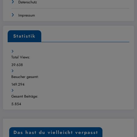
Datenschutz
Impressum
Statistik
Total Views:
39.638
Besucher gesamt:
149.294
Gesamt Beiträge:
5.854
Das hast du vielleicht verpasst