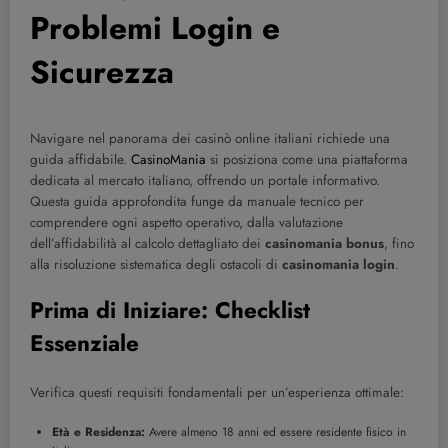
Problemi Login e
Sicurezza
Navigare nel panorama dei casinò online italiani richiede una
guida affidabile.
CasinoMania
si posiziona come una piattaforma
dedicata al mercato italiano, offrendo un portale informativo.
Questa guida approfondita funge da manuale tecnico per
comprendere ogni aspetto operativo, dalla valutazione
dell’affidabilità al calcolo dettagliato dei
casinomania bonus
, fino
alla risoluzione sistematica degli ostacoli di
casinomania login
.
Prima di Iniziare: Checklist
Essenziale
Verifica questi requisiti fondamentali per un’esperienza ottimale:
Età e Residenza:
Avere almeno 18 anni ed essere residente fisico in