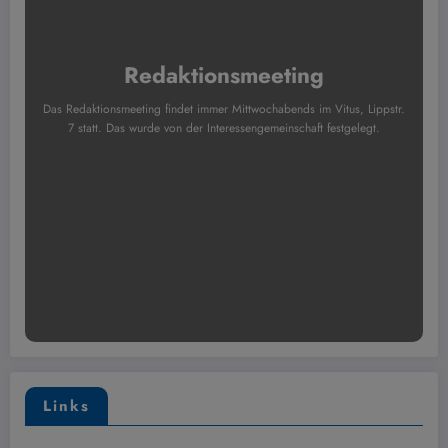
Redaktionsmeeting
Das Redaktionsmeeting findet immer Mittwochabends im Vitus, Lippstr.
7 statt. Das wurde von der Interessengemeinschaft festgelegt.
Links