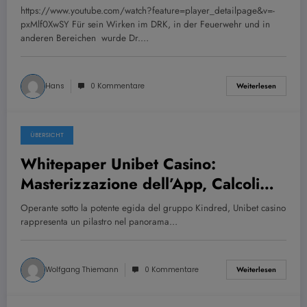
https://www.youtube.com/watch?feature=player_detailpage&v=-
pxMlf0XwSY Für sein Wirken im DRK, in der Feuerwehr und in
anderen Bereichen wurde Dr.…
Hans
0 Kommentare
Weiterlesen
ÜBERSICHT
27. März 2015
Whitepaper Unibet Casino:
Masterizzazione dell’App, Calcoli
Bonus e Troubleshooting Tecnico –
Operante sotto la potente egida del gruppo Kindred, Unibet casino
Guida Definitiva
rappresenta un pilastro nel panorama…
Wolfgang Thiemann
0 Kommentare
Weiterlesen