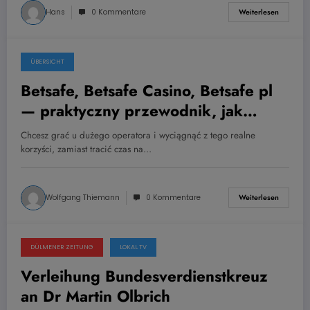
Hans
0 Kommentare
Weiterlesen
ÜBERSICHT
28. März 2015
Betsafe, Betsafe Casino, Betsafe pl
— praktyczny przewodnik, jak
maksymalnie wykorzystać ofertę
Chcesz grać u dużego operatora i wyciągnąć z tego realne
kasyna i zakładów
korzyści, zamiast tracić czas na…
Wolfgang Thiemann
0 Kommentare
Weiterlesen
DÜLMENER ZEITUNG
LOKAL TV
27. März 2015
Verleihung Bundesverdienstkreuz
an Dr Martin Olbrich