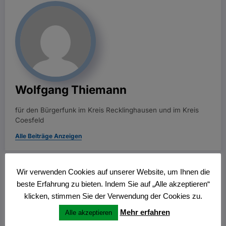
Wolfgang Thiemann
für den Bürgerfunk im Kreis Recklinghausen und im Kreis
Coesfeld
Alle Beiträge Anzeigen
Wir verwenden Cookies auf unserer Website, um Ihnen die
Vorheriger Beitrag
beste Erfahrung zu bieten. Indem Sie auf „Alle akzeptieren“
Descubre el Mundo de Retabet: Apuestas y
klicken, stimmen Sie der Verwendung der Cookies zu.
Casino Online
Mehr erfahren
Alle akzeptieren
Nächster Beitrag