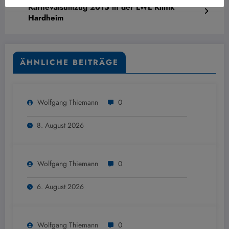
Karnevalsumzug 2015 in der LWL Klinik
Hardheim
ÄHNLICHE BEITRÄGE
Wolfgang Thiemann
0
8. August 2026
Wolfgang Thiemann
0
6. August 2026
Wolfgang Thiemann
0