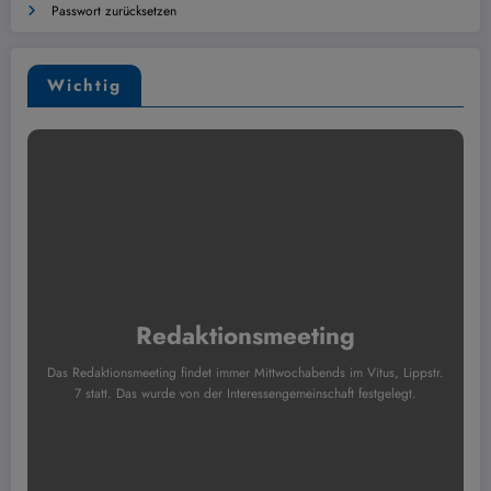
Passwort zurücksetzen
Wichtig
Redaktionsmeeting
Das Redaktionsmeeting findet immer Mittwochabends im Vitus, Lippstr.
7 statt. Das wurde von der Interessengemeinschaft festgelegt.