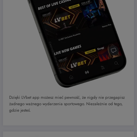
Dzięki LVbet app możesz mieć pewność, że nigdy nie przegapisz
żadnego ważnego wydarzenia sportowego. Niezależnie od tego,
gdzie jesteś.