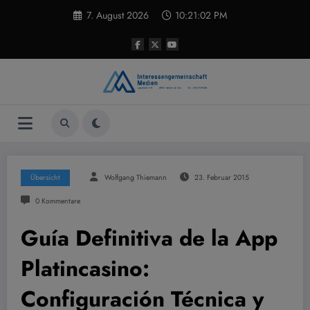
Zum
7. August 2026
10:21:02 PM
Inhalt
springen
Übersicht
Wolfgang Thiemann
23. Februar 2015
0 Kommentare
Guía Definitiva de la App
Platincasino:
Configuración Técnica y