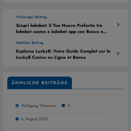
Vorheriger Beitrag
Scopri bdmbet: Il Tuo Nuovo Preferito tra
bdmbet casino e bdmbet app con Bonus e
Login Conveniente
Nächster Beitrag
Explorez Lucky8: Votre Guide Complet sur le
Lucky8 Casino en Ligne et Bonus
ÄHNLICHE BEITRÄGE
Wolfgang Thiemann
0
6. August 2026