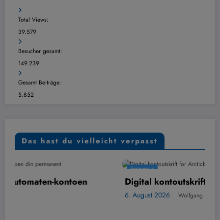
Total Views:
39.579
Besucher gesamt:
149.239
Gesamt Beiträge:
5.852
Das hast du vielleicht verpasst
ÜBERSICHT
n
Digital kontoutskrift for Arcticbet-verifiserin
6. August 2026
Wolfgang Thiemann