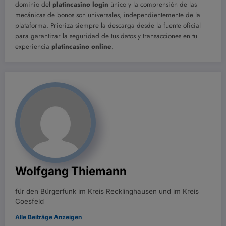
dominio del
platincasino login
único y la comprensión de las
mecánicas de bonos son universales, independientemente de la
plataforma. Prioriza siempre la descarga desde la fuente oficial
para garantizar la seguridad de tus datos y transacciones en tu
experiencia
platincasino online
.
Wolfgang Thiemann
für den Bürgerfunk im Kreis Recklinghausen und im Kreis
Coesfeld
Alle Beiträge Anzeigen