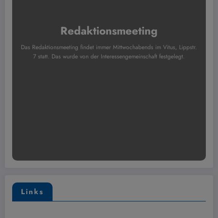
Redaktionsmeeting
Das Redaktionsmeeting findet immer Mittwochabends im Vitus, Lippstr.
7 statt. Das wurde von der Interessengemeinschaft festgelegt.
Links