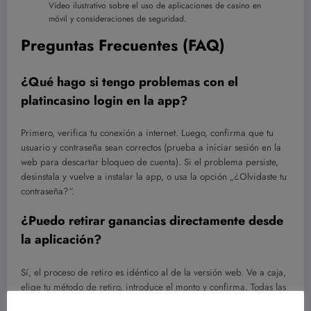
Vídeo ilustrativo sobre el uso de aplicaciones de casino en
móvil y consideraciones de seguridad.
Preguntas Frecuentes (FAQ)
¿Qué hago si tengo problemas con el
platincasino login en la app?
Primero, verifica tu conexión a internet. Luego, confirma que tu
usuario y contraseña sean correctos (prueba a iniciar sesión en la
web para descartar bloqueo de cuenta). Si el problema persiste,
desinstala y vuelve a instalar la app, o usa la opción „¿Olvidaste tu
contraseña?“.
¿Puedo retirar ganancias directamente desde
la aplicación?
Sí, el proceso de retiro es idéntico al de la versión web. Ve a caja,
elige tu método de retiro, introduce el monto y confirma. Todas las
verificaciones de seguridad se manejan dentro de la app.