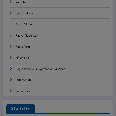
YouTube
Stadt Haltern
Stadt Dülmen
Radio Kiepenkerl
Radio Vest
NRWision
Regionalstelle Bürgermedien Münster
Datenschutz
Impressum
Statistik