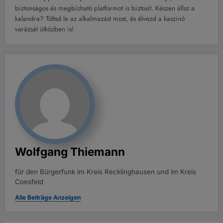
biztonságos és megbízható platformot is biztosít. Készen állsz a
kalandra? Töltsd le az alkalmazást most, és élvezd a kaszinó
varázsát útközben is!
Wolfgang Thiemann
für den Bürgerfunk im Kreis Recklinghausen und im Kreis
Coesfeld
Alle Beiträge Anzeigen