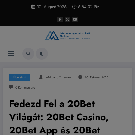
Zum
10. August 2026
6:54:03 PM
Inhalt
springen
Übersicht
Wolfgang Thiemann
26. Februar 2015
0 Kommentare
Fedezd Fel a 20Bet
Világát: 20Bet Casino,
20Bet App és 20Bet