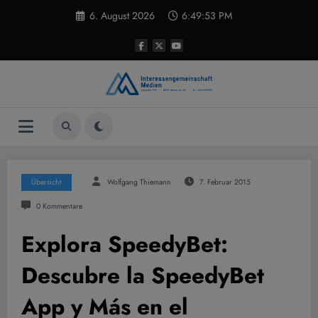
Zum
6. August 2026
6:49:54 PM
Inhalt
springen
Übersicht
Wolfgang Thiemann
7. Februar 2015
0 Kommentare
Explora SpeedyBet:
Descubre la SpeedyBet
App y Más en el