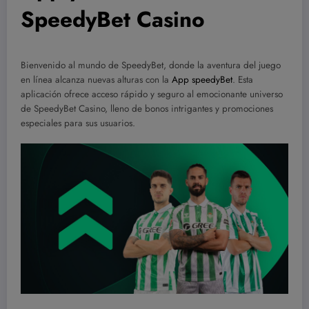
SpeedyBet Casino
Bienvenido al mundo de SpeedyBet, donde la aventura del juego
en línea alcanza nuevas alturas con la
App speedyBet
. Esta
aplicación ofrece acceso rápido y seguro al emocionante universo
de SpeedyBet Casino, lleno de bonos intrigantes y promociones
especiales para sus usuarios.