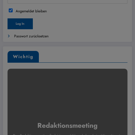
Angemeldet bleiben
Passwort zurücksetzen
Wichtig
Redaktionsmeeting