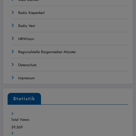
Radio Kiepenkerl
Radio Vest
NRWision
Regionalstelle Bürgermedien Münster
Datenschutz
Impressum
Statistik
Total Views:
39.569