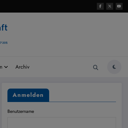
rn
Archiv
Anmelden
Benutzername