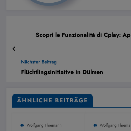
Scopri le Funzionalità di Cplay: 
Nächster Beitrag
Flüchtlingsinitiative in Dülmen
ÄHNLICHE BEITRÄGE
Wolfgang Thiemann
Wolfgang Thiema