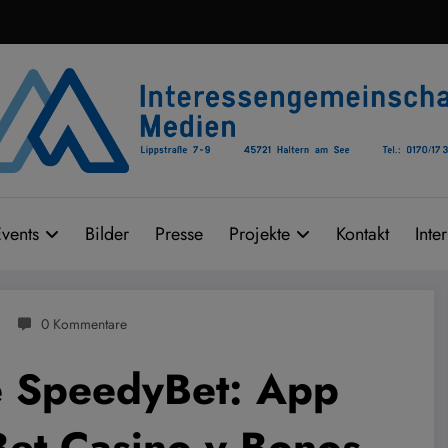
vents
Bilder
Presse
Projekte
Kontakt
Inte
0 Kommentare
e SpeedyBet: App
et Casino y Bonos