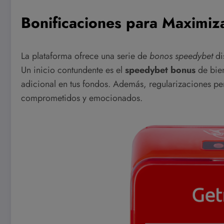
Bonificaciones para Maximiz
La plataforma ofrece una serie de
bonos speedybet
di
Un inicio contundente es el
speedybet bonus
de bien
adicional en tus fondos. Además, regularizaciones per
comprometidos y emocionados.