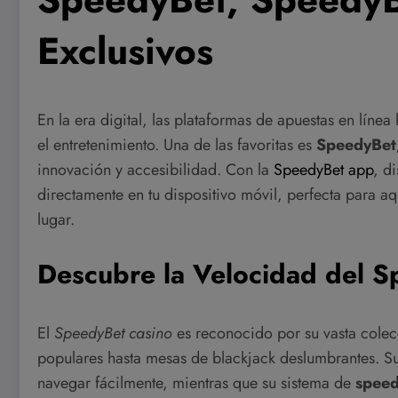
Exclusivos
En la era digital, las plataformas de apuestas en lí
el entretenimiento. Una de las favoritas es
SpeedyBet
innovación y accesibilidad. Con la
SpeedyBet app
, d
directamente en tu dispositivo móvil, perfecta para 
lugar.
Descubre la Velocidad del 
El
SpeedyBet casino
es reconocido por su vasta cole
populares hasta mesas de blackjack deslumbrantes. Su i
navegar fácilmente, mientras que su sistema de
speed