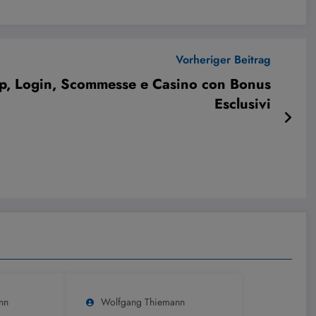
Vorheriger Beitrag
App, Login, Scommesse e Casino con Bonus
Esclusivi
nn
Wolfgang Thiemann