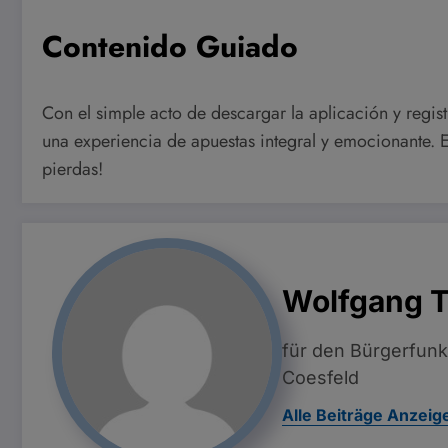
Contenido Guiado
Con el simple acto de descargar la aplicación y regist
una experiencia de apuestas integral y emocionante.
pierdas!
Wolfgang 
für den Bürgerfunk
Coesfeld
Alle Beiträge Anzeig