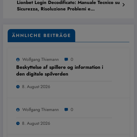
Lionbet Login Decodificato: Manuale Tecnico su
Sicurezza, Risoluzione Problemi e
Ottimizzazione App
ÄHNLICHE BEITRÄGE
Wolfgang Thiemann
0
Beskyttelse af spillere og information i
den digitale spilverden
8. August 2026
Wolfgang Thiemann
0
8. August 2026