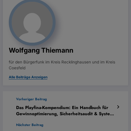
Wolfgang Thiemann
für den Bürgerfunk im Kreis Recklinghausen und im Kreis
Coesfeld
Alle Beiträge Anzeigen
Vorheriger Beitrag
Das Playfina-Kompendium: Ein Handbuch für
Gewinnoptimierung, Sicherheitsaudit & System-
Integration
Nächster Beitrag