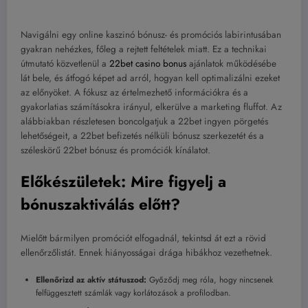
Navigálni egy online kaszinó bónusz- és promóciós labirintusában
gyakran nehézkes, főleg a rejtett feltételek miatt. Ez a technikai
útmutató közvetlenül a
22bet casino bonus
ajánlatok működésébe
lát bele, és átfogó képet ad arról, hogyan kell optimalizálni ezeket
az előnyöket. A fókusz az értelmezhető információkra és a
gyakorlatias számításokra irányul, elkerülve a marketing fluffot. Az
alábbiakban részletesen boncolgatjuk a 22bet ingyen pörgetés
lehetőségeit, a 22bet befizetés nélküli bónusz szerkezetét és a
széleskörű 22bet bónusz és promóciók kínálatot.
Előkészületek: Mire figyelj a
bónuszaktiválás előtt?
Mielőtt bármilyen promóciót elfogadnál, tekintsd át ezt a rövid
ellenőrzőlistát. Ennek hiányosságai drága hibákhoz vezethetnek.
Ellenőrizd az aktív státuszod:
Győződj meg róla, hogy nincsenek
felfüggesztett számlák vagy korlátozások a profilodban.